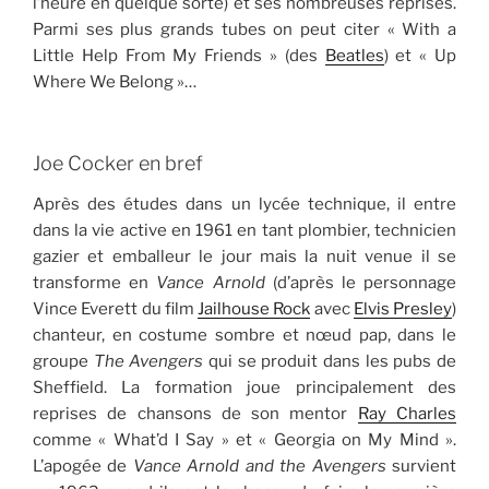
l’heure en quelque sorte) et ses nombreuses reprises.
Parmi ses plus grands tubes on peut citer « With a
Little Help From My Friends » (des
Beatles
) et « Up
Where We Belong »…
Joe Cocker en bref
Après des études dans un lycée technique, il entre
dans la vie active en 1961 en tant plombier, technicien
gazier et emballeur le jour mais la nuit venue il se
transforme en
Vance Arnold
(d’après le personnage
Vince Everett du film
Jailhouse Rock
avec
Elvis Presley
)
chanteur, en costume sombre et nœud pap, dans le
groupe
The Avengers
qui se produit dans les pubs de
Sheffield. La formation joue principalement des
reprises de chansons de son mentor
Ray Charles
comme « What’d I Say » et « Georgia on My Mind ».
L’apogée de
Vance Arnold and the Avengers
survient