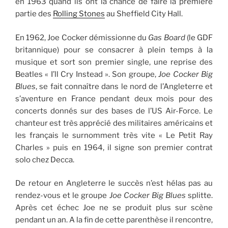
en 1963 quand ils ont la chance de faire la première
partie des
Rolling Stones
au Sheffield City Hall.
En 1962, Joe Cocker démissionne du
Gas Board
(le GDF
britannique) pour se consacrer à plein temps à la
musique et sort son premier single, une reprise des
Beatles « I’ll Cry Instead ». Son groupe,
Joe Cocker Big
Blues
, se fait connaître dans le nord de l’Angleterre et
s’aventure en France pendant deux mois pour des
concerts donnés sur des bases de l’US Air-Force. Le
chanteur est très apprécié des militaires américains et
les français le surnomment très vite « Le Petit Ray
Charles » puis en 1964, il signe son premier contrat
solo chez Decca.
De retour en Angleterre le succès n’est hélas pas au
rendez-vous et le groupe
Joe Cocker Big Blues
splitte.
Après cet échec Joe ne se produit plus sur scène
pendant un an. A la fin de cette parenthèse il rencontre,