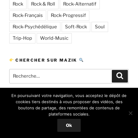
Rock
Rock & Roll
Rock-Alternatif
Rock-Français
Rock-Progressif
Rock-Psychédélique
Soft-Rock
Soul
Trip-Hop
World-Music
CHERCHER SUR MAZIK
Recherche
Recher
pour
:
En poursuivant votre navigation, vous acceptez le dépôt de
DEVENEZ AUTEUR SUR MAZIK ✍
cookies tiers destinés à vous proposer des vidéos, des
boutons de partage, des remontées de contenus de
Vous aimez parler de musique et souhaiteriez
plateformes sociales.
contribuer à ce blog en rejoignant notre équipe de
Ok
rédactrices/rédacteurs bénévoles ?