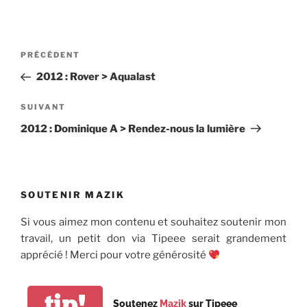
Navigation
Article
PRÉCÉDENT
de
précédent
2012 : Rover > Aqualast
l’article
Article
SUIVANT
suivant
2012 : Dominique A > Rendez-nous la lumière
SOUTENIR MAZIK
Si vous aimez mon contenu et souhaitez soutenir mon
travail, un petit don via Tipeee serait grandement
apprécié ! Merci pour votre générosité
tip!
Soutenez
Mazik
sur Tipeee