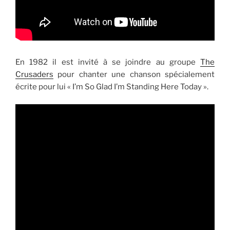
En 1982 il est invité à se joindre au groupe
The
Crusaders
pour chanter une chanson spécialement
écrite pour lui « I’m So Glad I’m Standing Here Today ».