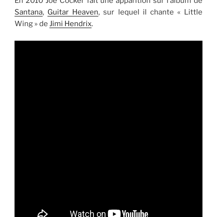
En 2010 Joe Cocker fait une apparition sur l’album de
Santana
,
Guitar Heaven
, sur lequel il chante « Little
Wing » de
Jimi Hendrix
.