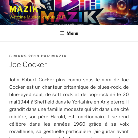
Aller
MAZIK
au
Webzine Musical depuis 2017
contenu
principal
Menu
PUBLIÉ
6 MARS 2018
PAR
MAZIK
LE
Joe Cocker
John Robert Cocker plus connu sous le nom de Joe
Cocker est un chanteur britannique de blues-rock, de
blue-eyed soul, de soft rock et de pop-rock né le 20
mai 1944 à Sheffield dans le Yorkshire en Angleterre. Il
grandit dans une famille modeste qui vit dans une cité
minière, son père, Harold, est fonctionnaire. Il se rend
célèbre dans les années 1960 grâce à sa voix
rocailleuse, sa gestuelle particulière (air-guitar avant