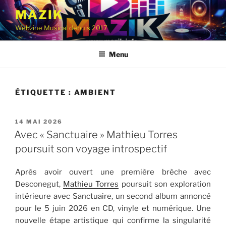
Aller
MAZIK
au
Webzine Musical depuis 2017
contenu
principal
Menu
ÉTIQUETTE :
AMBIENT
PUBLIÉ
14 MAI 2026
LE
Avec « Sanctuaire » Mathieu Torres
poursuit son voyage introspectif
Après avoir ouvert une première brèche avec
Desconegut,
Mathieu Torres
poursuit son exploration
intérieure avec Sanctuaire, un second album annoncé
pour le 5 juin 2026 en CD, vinyle et numérique. Une
nouvelle étape artistique qui confirme la singularité