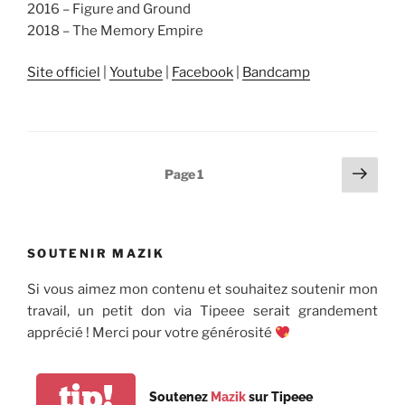
2016 – Figure and Ground
2018 – The Memory Empire
Site officiel
|
Youtube
|
Facebook
|
Bandcamp
Pagination
Page
Page
1
suiv
des
publications
SOUTENIR MAZIK
Si vous aimez mon contenu et souhaitez soutenir mon
travail, un petit don via Tipeee serait grandement
apprécié ! Merci pour votre générosité
tip!
Soutenez
Mazik
sur Tipeee