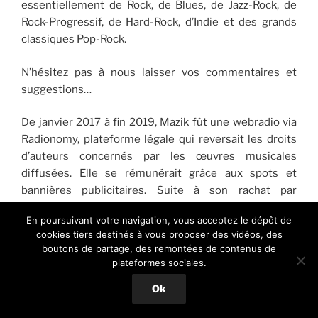
essentiellement de Rock, de Blues, de Jazz-Rock, de
Rock-Progressif, de Hard-Rock, d’Indie et des grands
classiques Pop-Rock.
N’hésitez pas à nous laisser vos commentaires et
suggestions…
De janvier 2017 à fin 2019, Mazik fût une webradio via
Radionomy, plateforme légale qui reversait les droits
d’auteurs concernés par les œuvres musicales
diffusées. Elle se rémunérait grâce aux spots et
bannières publicitaires. Suite à son rachat par
Shoutcast qui n’assume pas cette partie
En poursuivant votre navigation, vous acceptez le dépôt de
administrative et financière, nous avons préféré
cookies tiers destinés à vous proposer des vidéos, des
cesser l’aventure.
boutons de partage, des remontées de contenus de
plateformes sociales.
En tant que Partenaire Amazon, Mazik perçoit des
Ok
commissions si vous effectuez un achat via leurs liens
inclus dans nos articles, sans coût supplémentaire