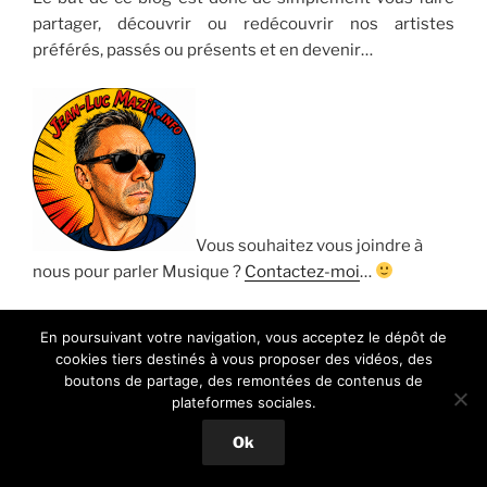
partager, découvrir ou redécouvrir nos artistes
préférés, passés ou présents et en devenir…
Vous souhaitez vous joindre à
nous pour parler Musique ?
Contactez-moi
…
Jean-Luc
En poursuivant votre navigation, vous acceptez le dépôt de
Admin
Mazik.info
cookies tiers destinés à vous proposer des vidéos, des
boutons de partage, des remontées de contenus de
plateformes sociales.
Ok
Sitemap
|
Annuaire web Coodoeil
|
Retrouvez-nous sur
Facebook