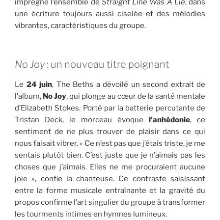
imprègne l’ensemble de
Straight Line Was A Lie
, dans
une écriture toujours aussi ciselée et des mélodies
vibrantes, caractéristiques du groupe.
No Joy
: un nouveau titre poignant
Le
24 juin
, The Beths a dévoilé un second extrait de
l’album,
No Joy
, qui plonge au cœur de la santé mentale
d’Elizabeth Stokes. Porté par la batterie percutante de
Tristan Deck, le morceau évoque
l’anhédonie
, ce
sentiment de ne plus trouver de plaisir dans ce qui
nous faisait vibrer. « Ce n’est pas que j’étais triste, je me
sentais plutôt bien. C’est juste que je n’aimais pas les
choses que j’aimais. Elles ne me procuraient aucune
joie », confie la chanteuse. Ce contraste saisissant
entre la forme musicale entraînante et la gravité du
propos confirme l’art singulier du groupe à transformer
les tourments intimes en hymnes lumineux.