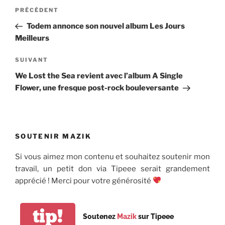
Navigation
Article
PRÉCÉDENT
de
précédent
Todem annonce son nouvel album Les Jours
l’article
Meilleurs
Article
SUIVANT
suivant
We Lost the Sea revient avec l’album A Single
Flower, une fresque post-rock bouleversante
SOUTENIR MAZIK
Si vous aimez mon contenu et souhaitez soutenir mon
travail, un petit don via Tipeee serait grandement
apprécié ! Merci pour votre générosité
tip!
Soutenez
Mazik
sur Tipeee