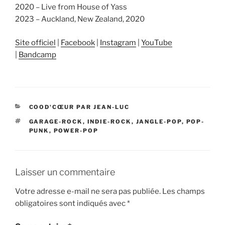
2020 – Live from House of Yass
2023 – Auckland, New Zealand, 2020
Site officiel
|
Facebook
|
Instagram
|
YouTube
|
Bandcamp
CATÉGORIES
COOD'CŒUR PAR JEAN-LUC
ÉTIQUETTES
GARAGE-ROCK
,
INDIE-ROCK
,
JANGLE-POP
,
POP-
PUNK
,
POWER-POP
Laisser un commentaire
Votre adresse e-mail ne sera pas publiée.
Les champs
obligatoires sont indiqués avec
*