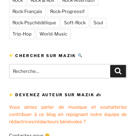
Rock
Rock & Roll
Rock-Alternatif
Rock-Français
Rock-Progressif
Rock-Psychédélique
Soft-Rock
Soul
Trip-Hop
World-Music
CHERCHER SUR MAZIK
Recherche
Recher
pour
:
DEVENEZ AUTEUR SUR MAZIK ✍
Vous aimez parler de musique et souhaiteriez
contribuer à ce blog en rejoignant notre équipe de
rédactrices/rédacteurs bénévoles ?
Contactez-nous