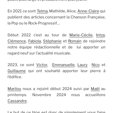
En 2021 ce sont
Telma
, Mathilde, Alice,
Anne-Claire
qui
publient des articles concernant la Chanson Française,
la Pop ou le Rock-Progressif…
Début 2022 c’est au tour de
Marie-Cécile
,
Intza
,
Clémence
,
Fabiola
,
Stéphanie
et
Romain
de rejoindre
notre équipe rédactionnelle et de lui apporter un
regard neuf sur l’actualité musicale.
2023, ce sont
Victor
,
Emmanuelle
,
Laury
Nico
et
Guillaume
qui ont souhaité apporter leur pierre à
l’édifice.
Marilou
nous a rejoint début 2024 suivi par
Maël
au
printemps. Novembre 2024 nous accueillons
Cassandre
.
Le but de ce blog est donc de simplement vous faire