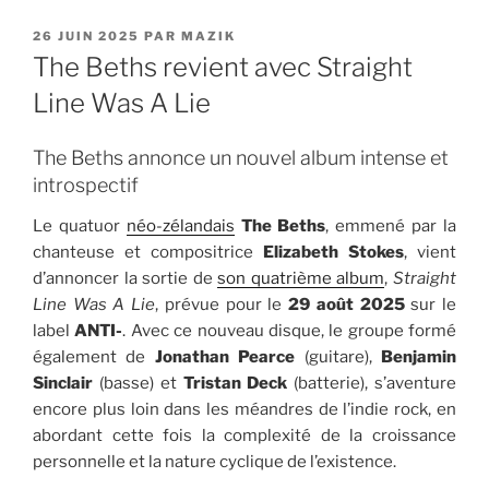
PUBLIÉ
26 JUIN 2025
PAR
MAZIK
LE
The Beths revient avec Straight
Line Was A Lie
The Beths annonce un nouvel album intense et
introspectif
Le quatuor
néo-zélandais
The Beths
, emmené par la
chanteuse et compositrice
Elizabeth Stokes
, vient
d’annoncer la sortie de
son quatrième album
,
Straight
Line Was A Lie
, prévue pour le
29 août 2025
sur le
label
ANTI-
. Avec ce nouveau disque, le groupe formé
également de
Jonathan Pearce
(guitare),
Benjamin
Sinclair
(basse) et
Tristan Deck
(batterie), s’aventure
encore plus loin dans les méandres de l’indie rock, en
abordant cette fois la complexité de la croissance
personnelle et la nature cyclique de l’existence.