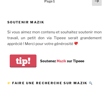
Page
Page
1
suiv
des
publications
SOUTENIR MAZIK
Si vous aimez mon contenu et souhaitez soutenir mon
travail, un petit don via Tipeee serait grandement
apprécié ! Merci pour votre générosité
tip!
Soutenez
Mazik
sur Tipeee
FAIRE UNE RECHERCHE SUR MAZIK