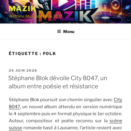
Aller
MAZIK
au
Webzine Musical depuis 2017
contenu
principal
Menu
ÉTIQUETTE :
FOLK
PUBLIÉ
24 JUIN 2026
LE
Stéphane Blok dévoile City 8047, un
album entre poésie et résistance
Stéphane Blok poursuit son chemin singulier avec
City
8047
, un nouvel album attendu en version numérique
le 4 septembre puis en format physique le 1er octobre.
Auteur, compositeur et poète reconnu sur la
scène
suisse
romande basé à Lausanne, l’artiste revient avec