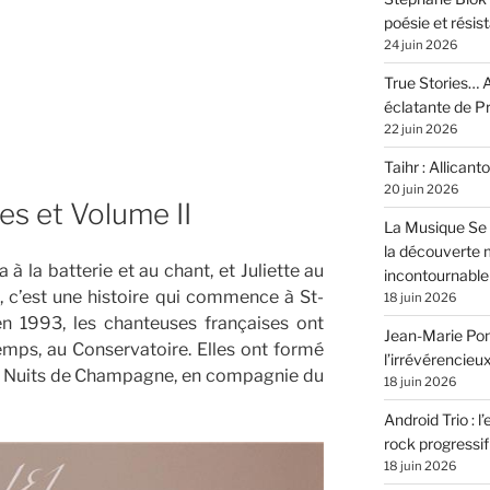
poésie et résis
24 juin 2026
True Stories… A
éclatante de 
22 juin 2026
Taihr : Allicanto
20 juin 2026
ses et Volume II
La Musique Se 
la découverte 
 à la batterie et au chant, et Juliette au
incontournable
J, c’est une histoire qui commence à St-
18 juin 2026
en 1993, les chanteuses françaises ont
Jean-Marie Pons
mps, au Conservatoire. Elles ont formé
l’irrévérencieu
es Nuits de Champagne, en compagnie du
18 juin 2026
Android Trio : l
rock progressif
18 juin 2026