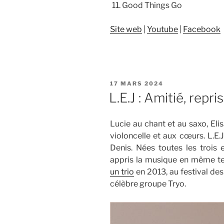
Good Things Go
Site web
|
Youtube
|
Facebook
PUBLIÉ
17 MARS 2024
LE
L.E.J : Amitié, repri
Lucie au chant et au saxo, Elisa
violoncelle et aux cœurs. L.E.
Denis. Nées toutes les trois 
appris la musique en même te
un trio
en 2013, au festival d
célèbre groupe Tryo.