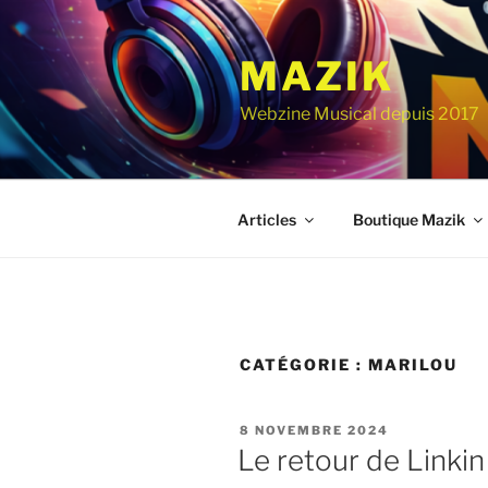
Aller
au
MAZIK
contenu
principal
Webzine Musical depuis 2017
Articles
Boutique Mazik
CATÉGORIE :
MARILOU
PUBLIÉ
8 NOVEMBRE 2024
LE
Le retour de Linkin