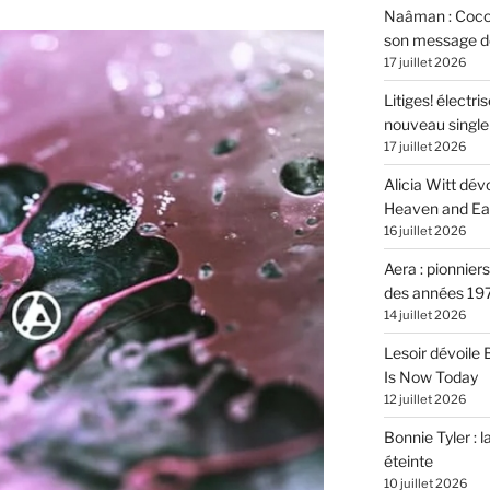
Naâman : Coco W
son message de 
17 juillet 2026
Litiges! électr
nouveau singl
17 juillet 2026
Alicia Witt dé
Heaven and Ea
16 juillet 2026
Aera : pionnier
des années 19
14 juillet 2026
Lesoir dévoile
Is Now Today
12 juillet 2026
Bonnie Tyler : l
éteinte
10 juillet 2026