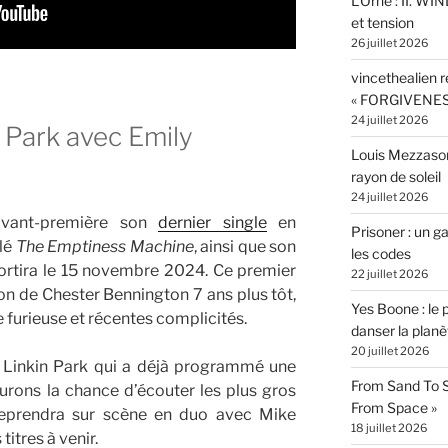
L’Orne : II. W
et tension
26 juillet 2026
vincethealien r
« FORGIVENES
24 juillet 2026
n Park avec Emily
Louis Mezzasom
rayon de soleil
24 juillet 2026
avant-première son
dernier single
en
Prisoner : un 
ulé
The Emptiness Machine
, ainsi que son
les codes
ortira le 15 novembre 2024. Ce premier
22 juillet 2026
ion de Chester Bennington 7 ans plus tôt,
Yes Boone : le 
e furieuse et récentes complicités.
danser la planè
20 juillet 2026
 Linkin Park qui a déjà programmé une
From Sand To S
urons la chance d’écouter les plus gros
From Space »
reprendra sur scène en duo avec Mike
18 juillet 2026
titres à venir.