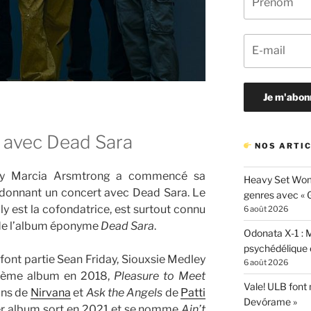
y avec Dead Sara
NOS ARTIC
Emily Marcia Arsmtrong a commencé sa
Heavy Set Woma
 donnant un concert avec Dead Sara. Le
genres avec « Gi
y est la cofondatrice, est surtout connu
6 août 2026
de l’album éponyme
Dead Sara
.
Odonata X-1 : 
psychédélique e
ont partie Sean Friday, Siouxsie Medley
6 août 2026
uxième album en 2018,
Pleasure to Meet
Vale! ULB font
ons de
Nirvana
et
Ask the Angels
de
Patti
Devórame »
nier album sort en 2021 et se nomme
Ain’t