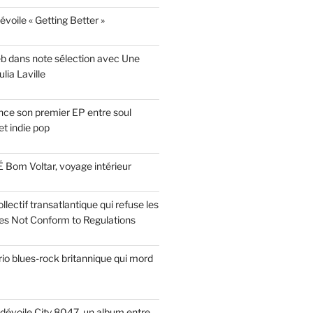
évoile « Getting Better »
eb dans note sélection avec Une
lia Laville
ce son premier EP entre soul
t indie pop
 Bom Voltar, voyage intérieur
llectif transatlantique qui refuse les
es Not Conform to Regulations
rio blues-rock britannique qui mord
dévoile City 8047, un album entre