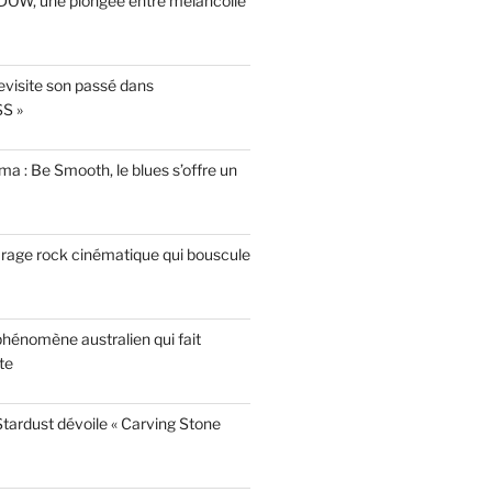
INDOW, une plongée entre mélancolie
evisite son passé dans
S »
a : Be Smooth, le blues s’offre un
garage rock cinématique qui bouscule
phénomène australien qui fait
te
tardust dévoile « Carving Stone