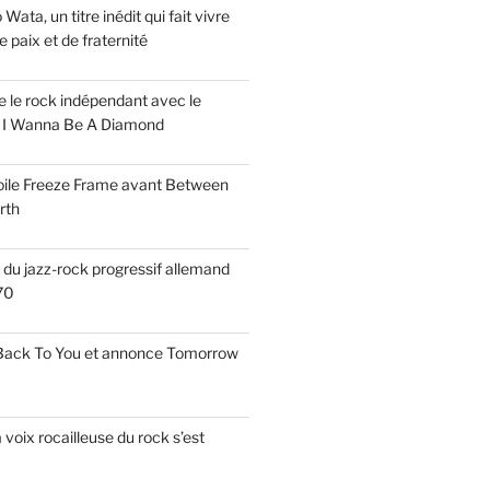
ata, un titre inédit qui fait vivre
paix et de fraternité
ise le rock indépendant avec le
e I Wanna Be A Diamond
voile Freeze Frame avant Between
rth
s du jazz-rock progressif allemand
70
 Back To You et annonce Tomorrow
a voix rocailleuse du rock s’est