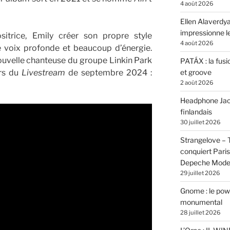
4 août 2026
Ellen Alaverdya
impressionne 
itrice, Emily créer son propre style
4 août 2026
 voix profonde et beaucoup d’énergie.
uvelle chanteuse du groupe Linkin Park
PATÁX : la fusi
et groove
rs du
Livestream
de septembre 2024 :
2 août 2026
Headphone Jacks
finlandais
30 juillet 2026
Strangelove –
conquiert Pari
Depeche Mod
29 juillet 2026
Gnome : le powe
monumental
28 juillet 2026