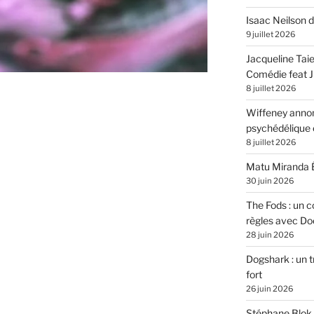
Isaac Neilson d
9 juillet 2026
Jacqueline Tai
Comédie feat Ju
8 juillet 2026
Wiffeney annon
psychédélique e
8 juillet 2026
Matu Miranda É
30 juin 2026
The Fods : un co
règles avec Do
28 juin 2026
Dogshark : un t
fort
26 juin 2026
Stéphane Blok 