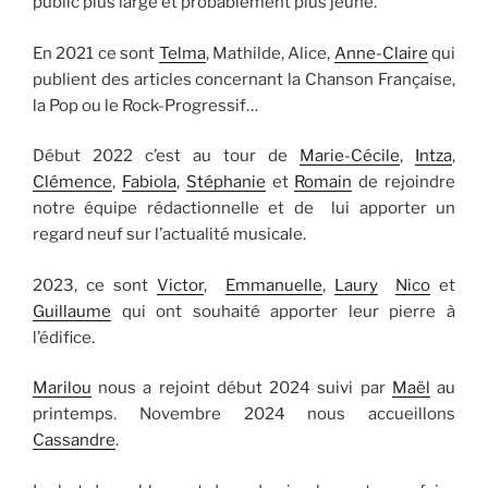
public plus large et probablement plus jeune.
En 2021 ce sont
Telma
, Mathilde, Alice,
Anne-Claire
qui
publient des articles concernant la Chanson Française,
la Pop ou le Rock-Progressif…
Début 2022 c’est au tour de
Marie-Cécile
,
Intza
,
Clémence
,
Fabiola
,
Stéphanie
et
Romain
de rejoindre
notre équipe rédactionnelle et de lui apporter un
regard neuf sur l’actualité musicale.
2023, ce sont
Victor
,
Emmanuelle
,
Laury
Nico
et
Guillaume
qui ont souhaité apporter leur pierre à
l’édifice.
Marilou
nous a rejoint début 2024 suivi par
Maël
au
printemps. Novembre 2024 nous accueillons
Cassandre
.