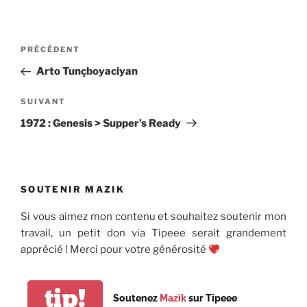
Navigation
Article
PRÉCÉDENT
de
précédent
Arto Tunçboyaciyan
l’article
Article
SUIVANT
suivant
1972 : Genesis > Supper’s Ready
SOUTENIR MAZIK
Si vous aimez mon contenu et souhaitez soutenir mon
travail, un petit don via Tipeee serait grandement
apprécié ! Merci pour votre générosité
tip!
Soutenez
Mazik
sur Tipeee