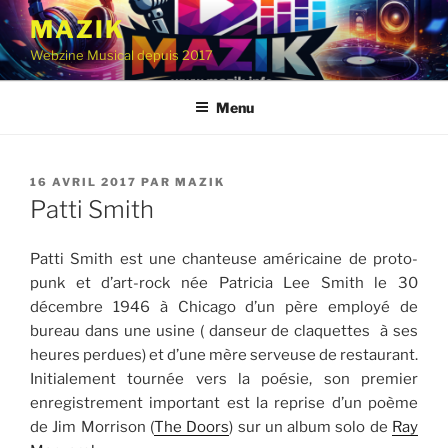
Aller
MAZIK
au
Webzine Musical depuis 2017
contenu
principal
Menu
PUBLIÉ
16 AVRIL 2017
PAR
MAZIK
LE
Patti Smith
Patti Smith est une chanteuse américaine de proto-
punk et d’art-rock née Patricia Lee Smith le 30
décembre 1946 à Chicago d’un père employé de
bureau dans une usine ( danseur de claquettes à ses
heures perdues) et d’une mère serveuse de restaurant.
Initialement tournée vers la poésie, son premier
enregistrement important est la reprise d’un poème
de Jim Morrison (
The Doors
) sur un album solo de
Ray