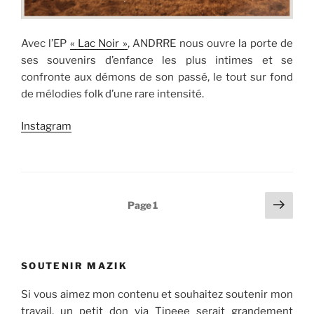
Avec l’EP
« Lac Noir »
, ANDRRE nous ouvre la porte de
ses souvenirs d’enfance les plus intimes et se
confronte aux démons de son passé, le tout sur fond
de mélodies folk d’une rare intensité.
Instagram
Pagination
Page
Page
1
suiv
des
publications
SOUTENIR MAZIK
Si vous aimez mon contenu et souhaitez soutenir mon
travail, un petit don via Tipeee serait grandement