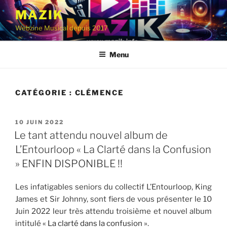
Aller
MAZIK
au
Webzine Musical depuis 2017
contenu
principal
Menu
CATÉGORIE :
CLÉMENCE
PUBLIÉ
10 JUIN 2022
LE
Le tant attendu nouvel album de
L’Entourloop « La Clarté dans la Confusion
» ENFIN DISPONIBLE !!
Les infatigables seniors du collectif L’Entourloop, King
James et Sir Johnny, sont fiers de vous présenter le 10
Juin 2022 leur très attendu troisième et nouvel album
intitulé
« La clarté dans la confusion »
.