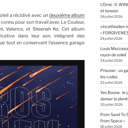
L’Orne : II. W
et tension
leil a récidivé avec un
deuxième album
26 juillet 2026
 connu pour son travail avec Le Couleur,
vincethealien r
t, Valence, et Sheenah Ko. Cet album
« FORGIVENES
icative dans leur son, intégrant des
24 juillet 2026
ue tout en conservant l’essence garage
Louis Mezzasom
rayon de soleil
24 juillet 2026
Prisoner : un 
les codes
22 juillet 2026
Yes Boone : le 
danser la planè
20 juillet 2026
From Sand To S
From Space »
18 juillet 2026