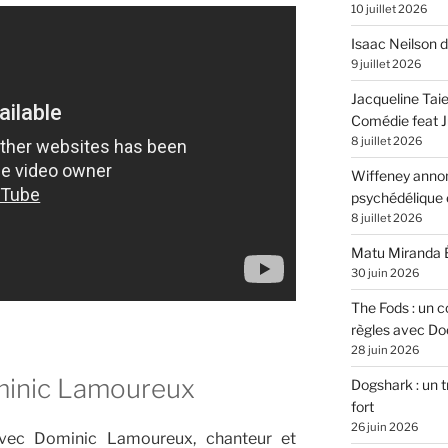
10 juillet 2026
Isaac Neilson d
9 juillet 2026
Jacqueline Tai
Comédie feat Ju
8 juillet 2026
Wiffeney annon
psychédélique e
8 juillet 2026
Matu Miranda É
30 juin 2026
The Fods : un co
règles avec Do
28 juin 2026
minic Lamoureux
Dogshark : un t
fort
26 juin 2026
vec Dominic Lamoureux, chanteur et