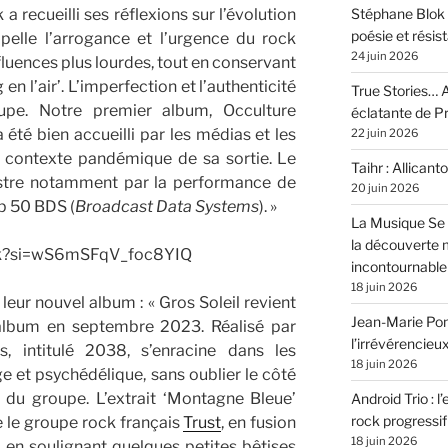
 a recueilli ses réflexions sur l’évolution
Stéphane Blok 
poésie et résis
pelle l’arrogance et l’urgence du rock
24 juin 2026
fluences plus lourdes, tout en conservant
n l’air’. L’imperfection et l’authenticité
True Stories… A
roupe. Notre premier album, Occulture
éclatante de 
été bien accueilli par les médias et les
22 juin 2026
e contexte pandémique de sa sortie. Le
Taihr : Allicanto
ustre notamment par la performance de
20 juin 2026
op 50 BDS (
Broadcast Data Systems
). »
La Musique Se 
la découverte 
fk?si=wS6mSFqV_foc8YIQ
incontournable
18 juin 2026
eur nouvel album : « Gros Soleil revient
Jean-Marie Pons
album en septembre 2023. Réalisé par
l’irrévérencieu
, intitulé 2038, s’enracine dans les
18 juin 2026
ge et psychédélique, sans oublier le côté
 du groupe. L’extrait ‘Montagne Bleue’
Android Trio : l
rock progressif
 le groupe rock français
Trust
, en fusion
18 juin 2026
, en soulignant quelques petites bêtises