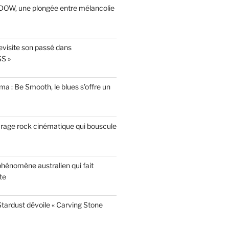
INDOW, une plongée entre mélancolie
evisite son passé dans
S »
a : Be Smooth, le blues s’offre un
garage rock cinématique qui bouscule
phénomène australien qui fait
te
tardust dévoile « Carving Stone