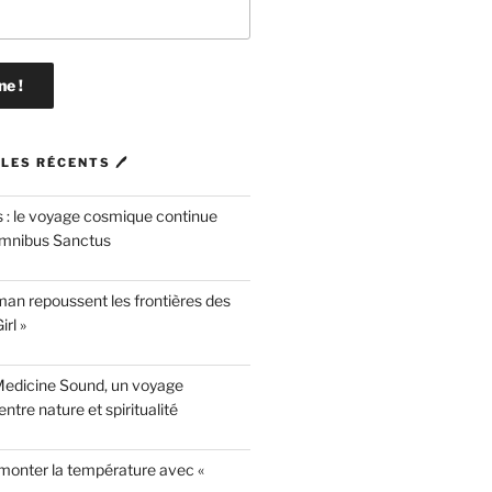
LES RÉCENTS 🖊
 : le voyage cosmique continue
mnibus Sanctus
n repoussent les frontières des
rl »
Medicine Sound, un voyage
ntre nature et spiritualité
 monter la température avec «