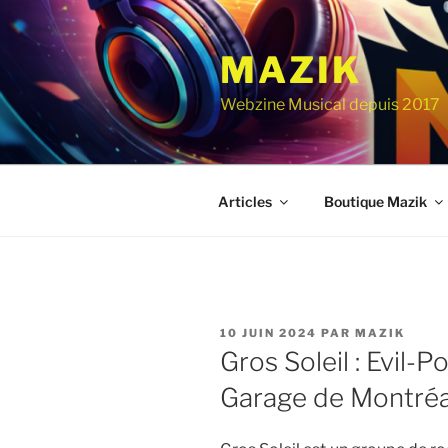
Aller
au
MAZIK
contenu
principal
Webzine Musical depuis 2017
Articles
Boutique Mazik
PUBLIÉ
10 JUIN 2024
PAR
MAZIK
LE
Gros Soleil : Evil-
Garage de Montréa