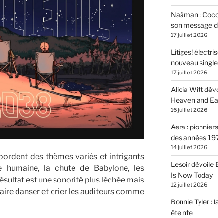
Naâman : Coco W
son message de 
17 juillet 2026
Litiges! électr
nouveau singl
17 juillet 2026
Alicia Witt dé
Heaven and Ea
16 juillet 2026
Aera : pionnier
des années 19
14 juillet 2026
ordent des thèmes variés et intrigants
Lesoir dévoile
se humaine, la chute de Babylone, les
Is Now Today
ésultat est une sonorité plus léchée mais
12 juillet 2026
faire danser et crier les auditeurs comme
Bonnie Tyler : l
éteinte