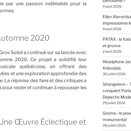
Devórame »
ée par une passion indéniable pour la
4 août 2026
formes.
Ellen Alaverdya
impressionne 
4 août 2026
Automne 2020
PATÁX : la fusi
et groove
2 août 2026
, Gros Soleil a continué sur sa lancée avec
omne 2020. Ce projet a solidifié leur
Headphone Jacks
usicale québécoise, en offrant des
finlandais
ties et une exploration approfondie des
30 juillet 2026
e. La réponse des fans et des critiques a
Strangelove –
là pour rester et continuer à repousser les
conquiert Pari
Depeche Mod
29 juillet 2026
Gnome : le powe
monumental
 Une Œuvre Éclectique et
28 juillet 2026