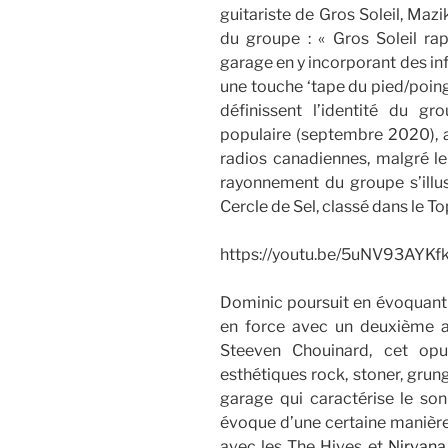
guitariste de Gros Soleil, Mazik
du groupe : « Gros Soleil rap
garage en y incorporant des in
une touche ‘tape du pied/poing e
définissent l’identité du g
populaire (septembre 2020), a 
radios canadiennes, malgré l
rayonnement du groupe s’ill
Cercle de Sel, classé dans le T
https://youtu.be/5uNV93AYK
Dominic poursuit en évoquant l
en force avec un deuxième 
Steeven Chouinard, cet opus
esthétiques rock, stoner, grun
garage qui caractérise le son
évoque d’une certaine manière
avec les The Hives et
Nirvana