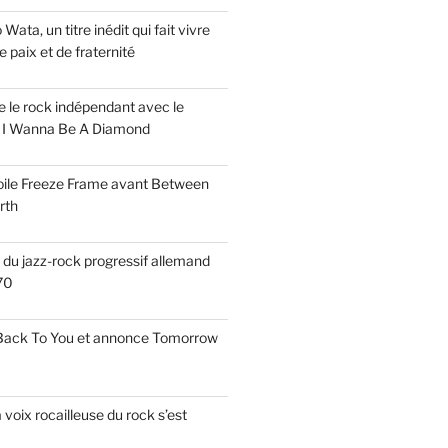
ata, un titre inédit qui fait vivre
paix et de fraternité
ise le rock indépendant avec le
e I Wanna Be A Diamond
voile Freeze Frame avant Between
rth
s du jazz-rock progressif allemand
70
 Back To You et annonce Tomorrow
a voix rocailleuse du rock s’est