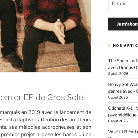
NOS ARTIC
The Spacelords
avec Uranus O
8 août 2026
Heavy Set Woma
genres avec « Gi
remier EP de Gros Soleil
6 août 2026
Odonata X-1 : 
remarqués en 2019 avec le lancement de
psychédélique e
 Soleil a captivé l’attention des amateurs
6 août 2026
ants, ses mélodies accrocheuses et son
Vale! ULB font
 premier projet a posé les bases d’une