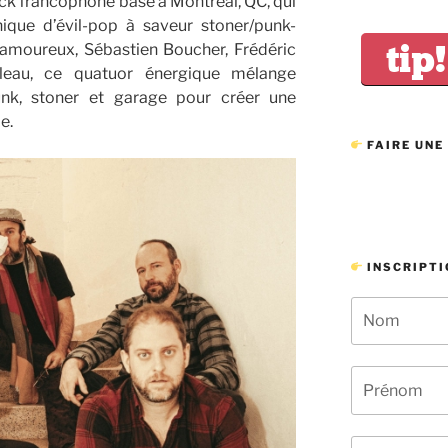
ock francophone basé à Montréal, QC, qui
nique d’évil-pop à saveur stoner/punk-
tip!
amoureux, Sébastien Boucher, Frédéric
leau, ce quatuor énergique mélange
unk, stoner et garage pour créer une
e.
FAIRE UNE
INSCRIPTI