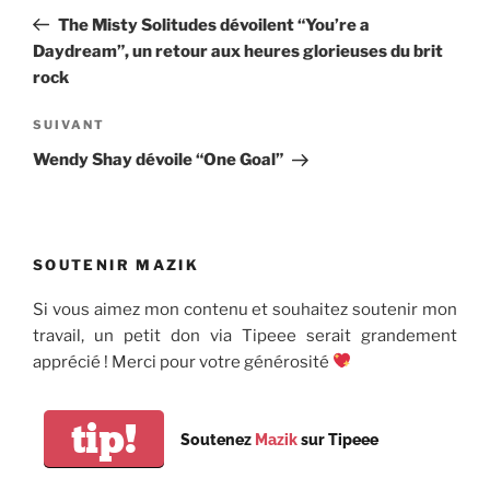
de
précédent
The Misty Solitudes dévoilent “You’re a
l’article
Daydream”, un retour aux heures glorieuses du brit
rock
Article
SUIVANT
suivant
Wendy Shay dévoile “One Goal”
SOUTENIR MAZIK
Si vous aimez mon contenu et souhaitez soutenir mon
travail, un petit don via Tipeee serait grandement
apprécié ! Merci pour votre générosité
tip!
Soutenez
Mazik
sur Tipeee