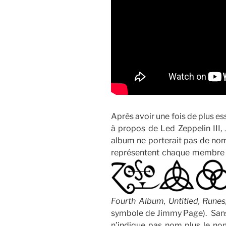
Après avoir une fois de plus es
à propos de Led Zeppelin III
album ne porterait pas de no
représentent chaque membre 
Fourth Album, Untitled, Run
symbole de Jimmy Page). Sans 
n’indique pas nom plus le nom