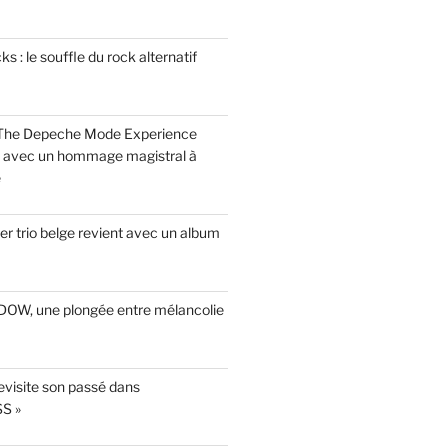
 : le souffle du rock alternatif
 The Depeche Mode Experience
s avec un hommage magistral à
e
r trio belge revient avec un album
INDOW, une plongée entre mélancolie
evisite son passé dans
S »