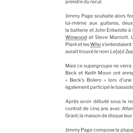
prendre du recul.
Jimmy Page souhaite alors fo
lui-même aux guitares, de
la batterie et John Entwistle 
Winwood
et Steve Marriott.
Plant et les
Who
s’entendaient 
aurait trouvé le nom Le[a]d Ze
Mais ce supergroupe ne verra 
Beck et Keith Moon ont enre
« Beck’s Bolero » lors d’un
également participé le bassiste
Après avoir débuté sous le 
contrat de cinq ans avec
Atla
Grant, la maison de disque leur 
Jimmy Page compose la plupart 