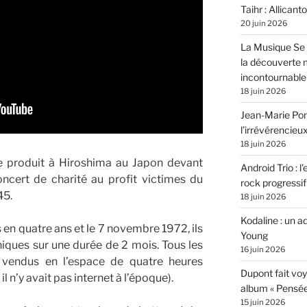
Taihr : Allicanto
20 juin 2026
La Musique Se 
la découverte 
incontournable
18 juin 2026
Jean-Marie Pons
l’irrévérencieu
18 juin 2026
e produit à Hiroshima au Japon devant
Android Trio : l
cert de charité au profit victimes du
rock progressif
45.
18 juin 2026
Kodaline : un 
n quatre ans et le 7 novembre 1972, ils
Young
iques sur une durée de 2 mois. Tous les
16 juin 2026
t vendus en l’espace de quatre heures
Dupont fait vo
l n’y avait pas internet à l’époque).
album « Pensé
15 juin 2026