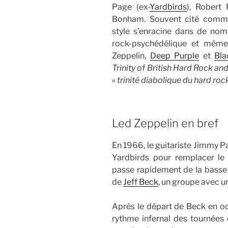
Page (ex-
Yardbirds
), Robert
Bonham. Souvent cité comme
style s’enracine dans de nom
rock-psychédélique et même
Zeppelin,
Deep Purple
et
Bla
Trinity of British Hard Rock a
«
trinité diabolique du hard roc
Led Zeppelin en bref
En 1966, le guitariste Jimmy P
Yardbirds pour remplacer le
passe rapidement de la basse à
de
Jeff Beck
, un groupe avec u
Après le départ de Beck en oct
rythme infernal des tournée