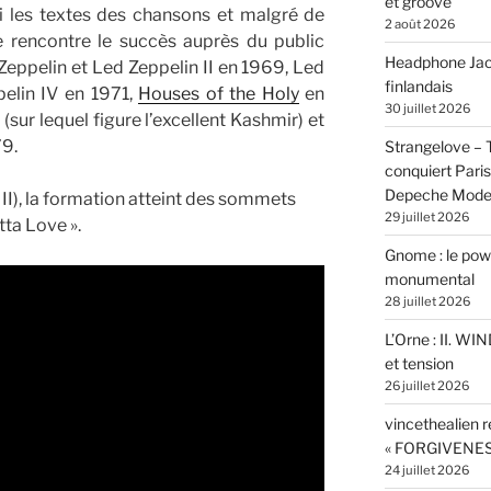
et groove
i les textes des chansons et malgré de
2 août 2026
e rencontre le succès auprès du public
Headphone Jacks
eppelin et Led Zeppelin II en 1969, Led
finlandais
pelin IV en 1971,
Houses of the Holy
en
30 juillet 2026
(sur lequel figure l’excellent Kashmir) et
9.
Strangelove –
conquiert Pari
Depeche Mod
I), la formation atteint des sommets
29 juillet 2026
ta Love ».
Gnome : le powe
monumental
28 juillet 2026
L’Orne : II. W
et tension
26 juillet 2026
vincethealien r
« FORGIVENES
24 juillet 2026