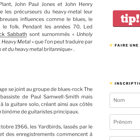
 Plant, John Paul Jones et John Henry
 les précurseurs du heavy-metal leur
tip!
breuses influences comme le blues, le
 le folk. Pendant les années 70, Led
ck Sabbath
sont surnommés «
Unholy
nd Heavy Metal
» que l’on peut traduire par
FAIRE UNE
k et du heavy metal britannique
« .
INSCRIPTI
age se joint au groupe de blues-rock The
 bassiste de Paul Samwell-Smith mais
 la guitare solo, créant ainsi aux côtés
n binôme de guitaristes principaux.
obre 1966, les Yardbirds, lassés par le
s et des enregistrements commencent à