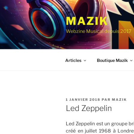
Aller
au
MAZIK
contenu
principal
Webzine Musical depuis 2017
Articles
Boutique Mazik
PUBLIÉ
1 JANVIER 2018
PAR
MAZIK
LE
Led Zeppelin
Led Zeppelin est un groupe br
créé en juillet 1968 à Londr