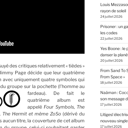
Louis Mezzasom
rayon de soleil
24 juillet 2026
Prisoner : un 
les codes
22 juillet 2026
Yes Boone : le 
danser la planè
20 juillet 2026
suyé des critiques relativement « tièdes »
From Sand To S
, Jimmy Page décide que leur quatrième
From Space »
m avec uniquement quatre symboles qui
18 juillet 2026
du groupe sur la pochette (l’homme au
Naâman : Coco W
fardeau).
De fait le
son message de 
quatrième album est
17 juillet 2026
appelé
Four Symbols, The
es, The Hermit et même ZoSo
(dérivé du
Litiges! électr
aucun titre, la couverture de cet album
nouveau singl
17 juillet 2026
 du groupe, celui-ci souhaitant garder