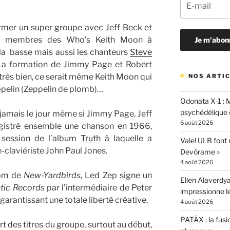
rmer un super groupe avec Jeff Beck et
ux membres des Who’s Keith Moon à
à la basse mais aussi les chanteurs
Steve
 La formation de Jimmy Page et Robert
très bien, ce serait même Keith Moon qui
NOS ARTIC
ppelin (Zeppelin de plomb)…
Odonata X-1 : 
psychédélique e
jamais le jour même si Jimmy Page, Jeff
6 août 2026
gistré ensemble une chanson en 1966,
e session de l’album
Truth
à laquelle a
Vale! ULB font
-claviériste John Paul Jones.
Devórame »
4 août 2026
nom de
New-Yardbirds
, Led Zep signe un
Ellen Alaverdya
ntic Records
par l’intermédiaire de Peter
impressionne 
garantissant une totale liberté créative.
4 août 2026
PATÁX : la fusi
des titres du groupe, surtout au début,