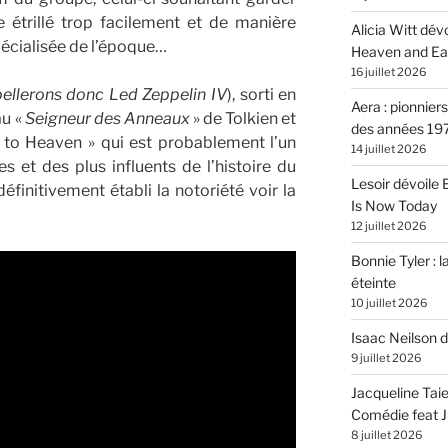
e étrillé trop facilement et de manière
Alicia Witt dé
pécialisée de l’époque…
Heaven and Ea
16 juillet 2026
pellerons donc Led Zeppelin IV
), sorti en
Aera : pionnier
au «
Seigneur des Anneaux
» de Tolkien et
des années 19
 to Heaven » qui est probablement l’un
14 juillet 2026
 et des plus influents de l’histoire du
Lesoir dévoile
finitivement établi la notoriété voir la
Is Now Today
12 juillet 2026
Bonnie Tyler : l
éteinte
10 juillet 2026
Isaac Neilson d
9 juillet 2026
Jacqueline Tai
Comédie feat Ju
8 juillet 2026