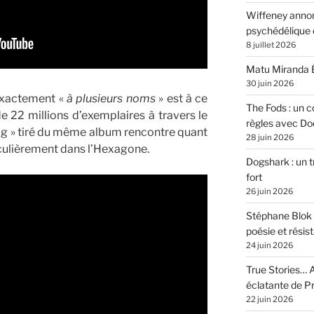
Wiffeney annon
psychédélique e
8 juillet 2026
Matu Miranda É
30 juin 2026
exactement «
à plusieurs noms
» est à ce
The Fods : un co
e 22 millions d’exemplaires à travers le
règles avec Do
g » tiré du même album rencontre quant
28 juin 2026
ticulièrement dans l’Hexagone.
Dogshark : un t
fort
26 juin 2026
Stéphane Blok 
poésie et résis
24 juin 2026
True Stories… A
éclatante de 
22 juin 2026