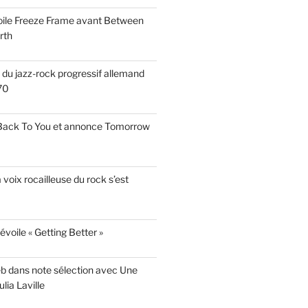
voile Freeze Frame avant Between
rth
s du jazz-rock progressif allemand
70
 Back To You et annonce Tomorrow
a voix rocailleuse du rock s’est
évoile « Getting Better »
eb dans note sélection avec Une
lia Laville