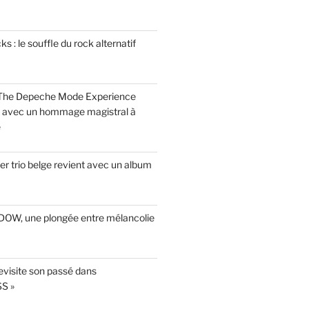
 : le souffle du rock alternatif
 The Depeche Mode Experience
s avec un hommage magistral à
e
r trio belge revient avec un album
INDOW, une plongée entre mélancolie
evisite son passé dans
S »