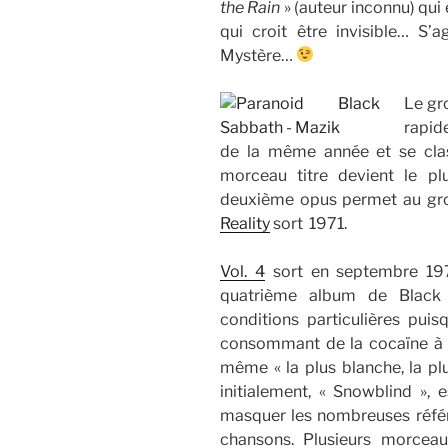
the Rain
» (auteur inconnu) qu
qui croit être invisible… S’a
Mystère…
Le gr
rapid
de la même année et se clas
morceau titre devient le p
deuxième opus permet au gro
Reality
sort 1971.
Vol. 4
sort en septembre 197
quatrième album de Black 
conditions particulières puis
consommant de la cocaïne à 
même « la plus blanche, la plus
initialement, « Snowblind », 
masquer les nombreuses référ
chansons. Plusieurs morcea