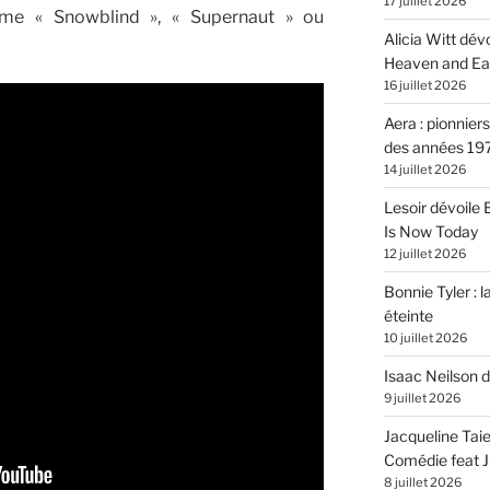
17 juillet 2026
me « Snowblind », « Supernaut » ou
Alicia Witt dé
Heaven and Ea
16 juillet 2026
Aera : pionnier
des années 19
14 juillet 2026
Lesoir dévoile
Is Now Today
12 juillet 2026
Bonnie Tyler : l
éteinte
10 juillet 2026
Isaac Neilson d
9 juillet 2026
Jacqueline Tai
Comédie feat Ju
8 juillet 2026