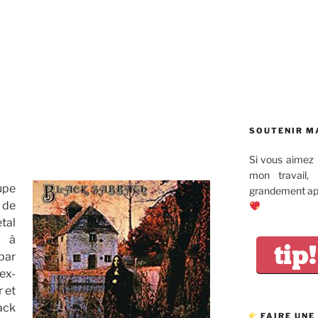
SOUTENIR M
Si vous aimez 
mon travail,
upe
grandement app
 de
tal
9 à
tip!
par
ex-
r et
ack
FAIRE UNE