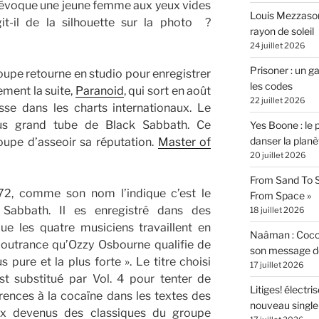
i évoque une jeune femme aux yeux vides
Louis Mezzasom
git-il de la silhouette sur la photo ?
rayon de soleil
24 juillet 2026
Prisoner : un 
oupe retourne en studio pour enregistrer
les codes
ement la suite,
Paranoid
, qui sort en août
22 juillet 2026
se dans les charts internationaux. Le
lus grand tube de Black Sabbath. Ce
Yes Boone : le 
danser la planè
upe d’asseoir sa réputation.
Master of
20 juillet 2026
From Sand To S
2, comme son nom l’indique c’est le
From Space »
Sabbath. Il es enregistré dans des
18 juillet 2026
que les quatre musiciens travaillent en
Naâman : Coco W
outrance qu’Ozzy Osbourne qualifie de
son message de 
 pure et la plus forte ». Le titre choisi
17 juillet 2026
est substitué par Vol. 4 pour tenter de
Litiges! électr
ences à la cocaïne dans les textes des
nouveau singl
ux devenus des classiques du groupe