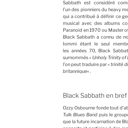
Sabbath est considéré co
l’un des pionniers du heavy me
qui a contribué à définir ce g
musical avec des albums c
Paranoid en 1970 ou Master of 
Black Sabbath a connu de n
Iommi étant le seul membr
les années 70, Black Sabba
surnommés «
Unholy Trinity o
l’on peut traduire par «
trinité 
britannique
« .
Black Sabbath en bref
Ozzy Osbourne fonde tout d’
Tulk Blues Band
puis le grou
que la future incarnation de 