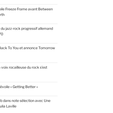
voile Freeze Frame avant Between
rth
s du jazz-rock progressif allemand
70
 Back To You et annonce Tomorrow
a voix rocailleuse du rock s’est
évoile « Getting Better »
eb dans note sélection avec Une
lia Laville