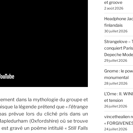
et groove
2 août 2026
Headphone Jacks
finlandais
30 juillet 2026
Strangelove –
conquiert Pari
Depeche Mod
29 juillet 2026
Gnome : le powe
monumental
28 juillet 2026
L’Orne : II. W
tement dans la mythologie du groupe et
et tension
uisque la légende prétend que «
l’étrange
26 juillet 2026
pas prévue lors du cliché pris dans un
vincethealien r
Mapledurham (Oxfordshire) où se trouve
« FORGIVENES
e est gravé un poème intitulé «
Still Falls
24 juillet 2026