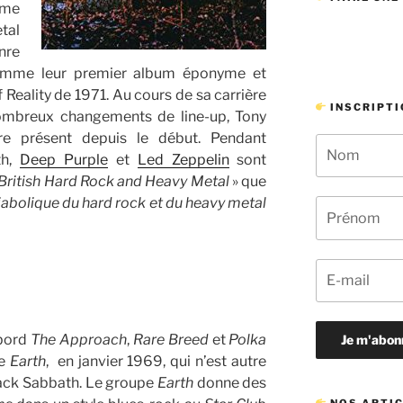
mme
tal
enre
omme leur premier album éponyme et
Reality de 1971. Au cours de sa carrière
INSCRIPTI
ombreux changements de line-up, Tony
e présent depuis le début. Pendant
th,
Deep Purple
et
Led Zeppelin
sont
f British Hard Rock and Heavy Metal
» que
diabolique du hard rock et du heavy metal
abord
The Approach
,
Rare Breed
et
Polka
pe
Earth
, en janvier 1969, qui n’est autre
Black Sabbath. Le groupe
Earth
donne des