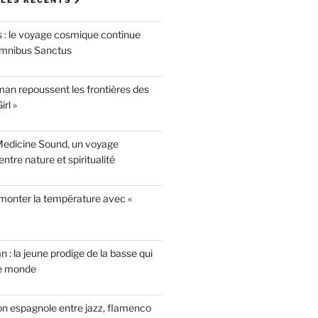
LES RÉCENTS 🖊
 : le voyage cosmique continue
mnibus Sanctus
n repoussent les frontières des
rl »
Medicine Sound, un voyage
ntre nature et spiritualité
 monter la température avec «
n : la jeune prodige de la basse qui
le monde
on espagnole entre jazz, flamenco