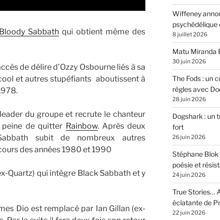
Wiffeney annon
psychédélique e
Bloody Sabbath
qui obtient même des
8 juillet 2026
Matu Miranda É
30 juin 2026
accès de délire d’Ozzy Osbourne liés à sa
ol et autres stupéfiants aboutissent à
The Fods : un co
règles avec Do
 1978.
28 juin 2026
leader du groupe et recrute le chanteur
Dogshark : un t
 peine de quitter
Rainbow
. Après deux
fort
Sabbath subit de nombreux autres
26 juin 2026
ours des années 1980 et 1990
Stéphane Blok 
poésie et résis
ex-Quartz) qui intègre Black Sabbath et y
24 juin 2026
True Stories… A
éclatante de 
es Dio est remplacé par Ian Gillan (ex-
22 juin 2026