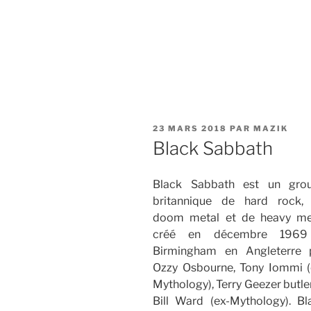
PUBLIÉ
23 MARS 2018
PAR
MAZIK
LE
Black Sabbath
Black Sabbath est un gro
britannique de hard rock,
doom metal et de heavy me
créé en décembre 196
Birmingham en Angleterre 
Ozzy Osbourne, Tony Iommi (
Mythology), Terry Geezer butle
Bill Ward (ex-Mythology). Bl