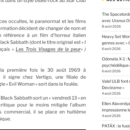
ms
dans un style blues-rock au
Star Club
NOS ARTIC
The Spacelords
avec Uranus O
ces occultes, le paranormal et les films
8 août 2026
formation décident de changer de nom et
 référence à un film d’horreur italien
Heavy Set Woma
ack Sabbath (dont le titre original est «
I
genres avec « Gi
ançais «
Les Trois Visages de la peur
« )
6 août 2026
Odonata X-1 : 
psychédélique e
la première fois le 30 août 1969 à
6 août 2026
il signe chez Vertigo, une filiale de
Vale! ULB font
e « Evil Woman » sort dans la foulée.
Devórame »
4 août 2026
Black Sabbath sort un « vendredi 13 » en
Ellen Alaverdya
ritique pour le moins mitigée l’album
impressionne 
s commercial, il se place en huitième
4 août 2026
nique.
PATÁX : la fusi