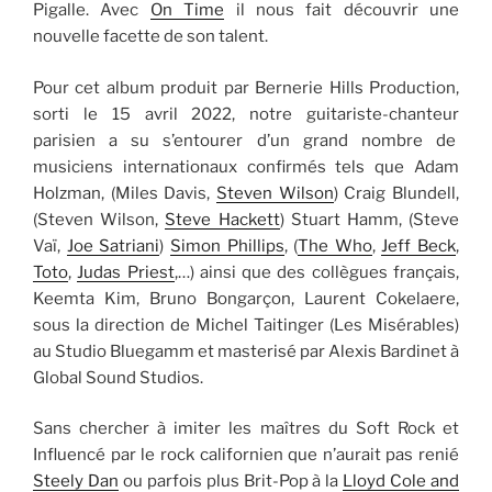
Pigalle. Avec
On Time
il nous fait découvrir une
nouvelle facette de son talent.
Pour cet album produit par Bernerie Hills Production,
sorti le 15 avril 2022, notre guitariste-chanteur
parisien a su s’entourer d’un grand nombre de
musiciens internationaux confirmés tels que Adam
Holzman, (Miles Davis,
Steven Wilson
) Craig Blundell,
(Steven Wilson,
Steve Hackett
) Stuart Hamm, (Steve
Vaï,
Joe Satriani
)
Simon Phillips
, (
The Who
,
Jeff Beck
,
Toto
,
Judas Priest
,…) ainsi que des collègues français,
Keemta Kim, Bruno Bongarçon, Laurent Cokelaere,
sous la direction de Michel Taitinger (Les Misérables)
au Studio Bluegamm et masterisé par Alexis Bardinet à
Global Sound Studios.
Sans chercher à imiter les maîtres du Soft Rock et
Influencé par le rock californien que n’aurait pas renié
Steely Dan
ou parfois plus Brit-Pop à la
Lloyd Cole and