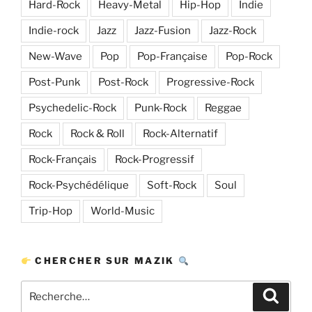
Hard-Rock
Heavy-Metal
Hip-Hop
Indie
Indie-rock
Jazz
Jazz-Fusion
Jazz-Rock
New-Wave
Pop
Pop-Française
Pop-Rock
Post-Punk
Post-Rock
Progressive-Rock
Psychedelic-Rock
Punk-Rock
Reggae
Rock
Rock & Roll
Rock-Alternatif
Rock-Français
Rock-Progressif
Rock-Psychédélique
Soft-Rock
Soul
Trip-Hop
World-Music
CHERCHER SUR MAZIK
Recherche
Recher
pour