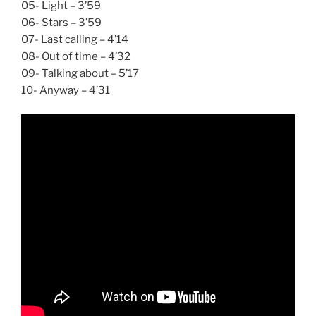
05- Light – 3’59
06- Stars – 3’59
07- Last calling – 4’14
08- Out of time – 4’32
09- Talking about – 5’17
10- Anyway – 4’31