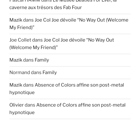
Pascal HAMM
dans
Le Musée Beatles For Ever, la
caverne aux trésors des Fab Four
Mazik
dans
Joe Col Joe dévoile “No Way Out (Welcome
My Friend)”
Joe Collet
dans
Joe Col Joe dévoile “No Way Out
(Welcome My Friend)”
Mazik
dans
Family
Normand
dans
Family
Mazik
dans
Absence of Colors affine son post-metal
hypnotique
Olivier
dans
Absence of Colors affine son post-metal
hypnotique