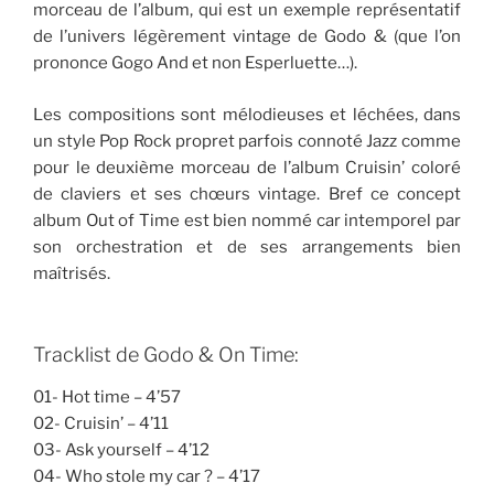
morceau de l’album, qui est un exemple représentatif
de l’univers légèrement vintage de Godo & (que l’on
prononce Gogo And et non Esperluette…).
Les compositions sont mélodieuses et léchées, dans
un style Pop Rock propret parfois connoté Jazz comme
pour le deuxième morceau de l’album Cruisin’ coloré
de claviers et ses chœurs vintage. Bref ce concept
album Out of Time est bien nommé car intemporel par
son orchestration et de ses arrangements bien
maîtrisés.
Tracklist de Godo & On Time:
01- Hot time – 4’57
02- Cruisin’ – 4’11
03- Ask yourself – 4’12
04- Who stole my car ? – 4’17