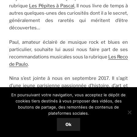
rubrique
Les Pépites à Pascal
, Il nous livre de temps à
autres quelques-unes des curiosités dont il a le secret,
généralement des raretés qui méritent d’être
découvertes…
Paul, amateur éclairé de musique rock et blues en
particulier, souhaite lui aussi nous faire part de ses
recommandations musicales sous la rubrique
Les Reco
de Paulo
.
Nina s’est jointe à nous en septembre 2017. Il s’agit
d’une jeune parisienne passionnée d’histoire, d’art et
de musique, fidèle auditrice de Fip, ses préférences
En poursuivant votre navigation, vous acceptez le dépôt de
vont à la musique indie, au folk, à la chanson, aux
cookies tiers destinés à vous proposer des vidéos, des
boutons de partage, des remontées de contenus de
musiques du monde.
plateformes sociales.
Elle partagera ici de temps à autres ses découvertes
Ok
musicales avec une nouvelle chronique intitulée
«
Dans les oreilles de Nina
»…