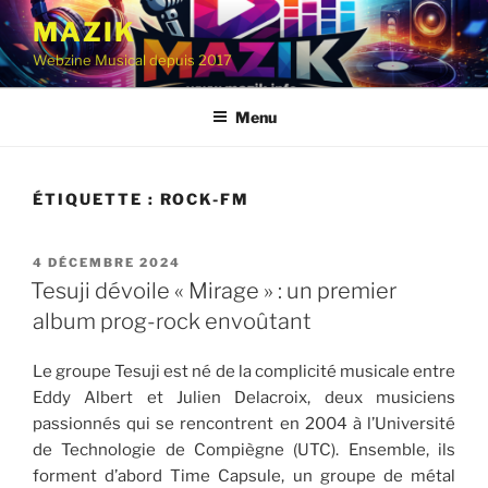
Aller
MAZIK
au
Webzine Musical depuis 2017
contenu
principal
Menu
ÉTIQUETTE :
ROCK-FM
PUBLIÉ
4 DÉCEMBRE 2024
LE
Tesuji dévoile « Mirage » : un premier
album prog-rock envoûtant
Le groupe Tesuji est né de la complicité musicale entre
Eddy Albert et Julien Delacroix, deux musiciens
passionnés qui se rencontrent en 2004 à l’Université
de Technologie de Compiègne (UTC). Ensemble, ils
forment d’abord Time Capsule, un groupe de métal