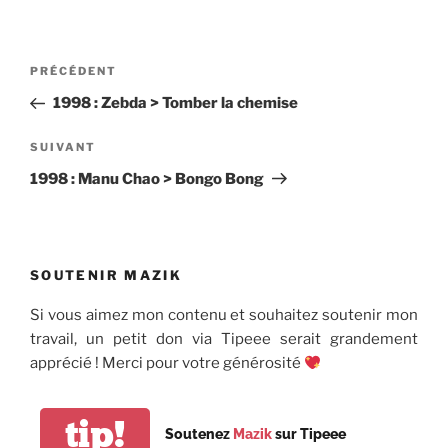
Navigation
Article
PRÉCÉDENT
de
précédent
1998 : Zebda > Tomber la chemise
l’article
Article
SUIVANT
suivant
1998 : Manu Chao > Bongo Bong
SOUTENIR MAZIK
Si vous aimez mon contenu et souhaitez soutenir mon
travail, un petit don via Tipeee serait grandement
apprécié ! Merci pour votre générosité
tip!
Soutenez
Mazik
sur Tipeee