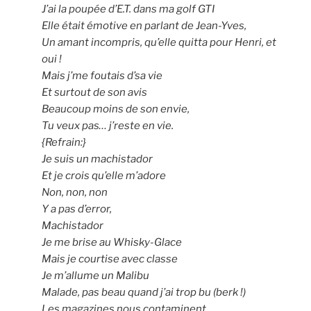
J’ai la poupée d’E.T. dans ma golf GTI
Elle était émotive en parlant de Jean-Yves,
Un amant incompris, qu’elle quitta pour Henri, et
oui !
Mais j’me foutais d’sa vie
Et surtout de son avis
Beaucoup moins de son envie,
Tu veux pas… j’reste en vie.
{Refrain:}
Je suis un machistador
Et je crois qu’elle m’adore
Non, non, non
Y a pas d’error,
Machistador
Je me brise au Whisky-Glace
Mais je courtise avec classe
Je m’allume un Malibu
Malade, pas beau quand j’ai trop bu (berk !)
Les magazines nous contaminent