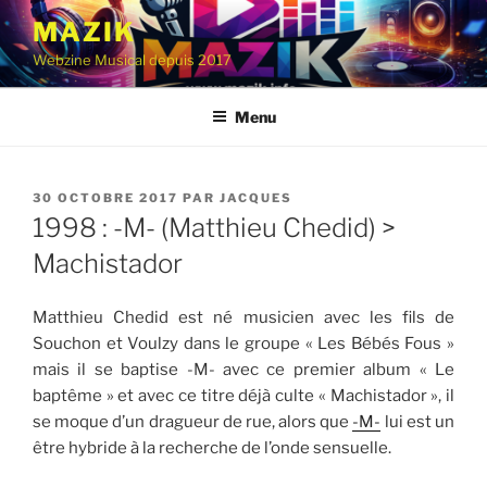
Aller
MAZIK
au
Webzine Musical depuis 2017
contenu
principal
Menu
PUBLIÉ
30 OCTOBRE 2017
PAR
JACQUES
LE
1998 : -M- (Matthieu Chedid) >
Machistador
Matthieu Chedid est né musicien avec les fils de
Souchon et Voulzy dans le groupe « Les Bébés Fous »
mais il se baptise -M- avec ce premier album « Le
baptême » et avec ce titre déjà culte « Machistador », il
se moque d’un dragueur de rue, alors que
-M-
lui est un
être hybride à la recherche de l’onde sensuelle.