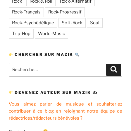
Rock
Rock & Roll
Rock-Alternatif
Rock-Français
Rock-Progressif
Rock-Psychédélique
Soft-Rock
Soul
Trip-Hop
World-Music
CHERCHER SUR MAZIK
Recherche
Recher
pour
:
DEVENEZ AUTEUR SUR MAZIK ✍
Vous aimez parler de musique et souhaiteriez
contribuer à ce blog en rejoignant notre équipe de
rédactrices/rédacteurs bénévoles ?