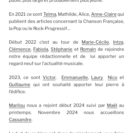
public plus large et probablement plus jeune.
En 2021 ce sont
Telma
, Mathilde, Alice,
Anne-Claire
qui
publient des articles concernant la Chanson Française,
la Pop ou le Rock-Progressif…
Début 2022 c’est au tour de
Marie-Cécile
,
Intza
,
Clémence
,
Fabiola
,
Stéphanie
et
Romain
de rejoindre
notre équipe rédactionnelle et de lui apporter un
regard neuf sur l’actualité musicale.
2023, ce sont
Victor
,
Emmanuelle
,
Laury
Nico
et
Guillaume
qui ont souhaité apporter leur pierre à
l’édifice.
Marilou
nous a rejoint début 2024 suivi par
Maël
au
printemps. Novembre 2024 nous accueillons
Cassandre
.