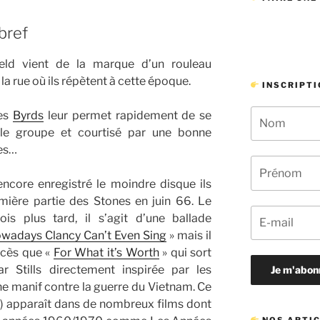
bref
eld vient de la marque d’un rouleau
la rue où ils répètent à cette époque.
INSCRIPTI
les
Byrds
leur permet rapidement de se
, le groupe et courtisé par une bonne
ues…
ncore enregistré le moindre disque ils
emière partie des Stones en juin 66. Le
is plus tard, il s’agit d’une ballade
wadays Clancy Can’t Even Sing
» mais il
ccès que «
For What it’s Worth
» qui sort
r Stills directement inspirée par les
une manif contre la guerre du Vietnam. Ce
e) apparaît dans de nombreux films dont