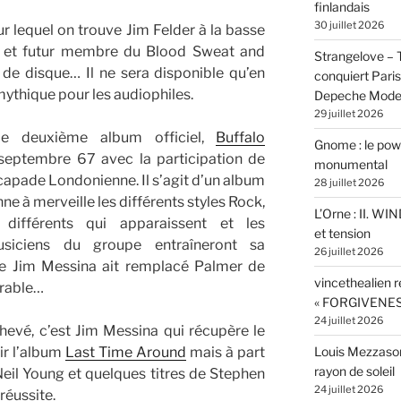
finlandais
30 juillet 2026
r lequel on trouve Jim Felder à la basse
y et futur membre du Blood Sweat and
Strangelove –
 de disque… Il ne sera disponible qu’en
conquiert Pari
 mythique pour les audiophiles.
Depeche Mod
29 juillet 2026
ble deuxième album officiel,
Buffalo
Gnome : le powe
 septembre 67 avec la participation de
monumental
capade Londonienne. Il s’agit d’un album
28 juillet 2026
ne à merveille les différents styles Rock,
L’Orne : II. W
différents qui apparaissent et les
et tension
siciens du groupe entraîneront sa
26 juillet 2026
ue Jim Messina ait remplacé Palmer de
vincethealien r
érable…
« FORGIVENES
24 juillet 2026
hevé, c’est Jim Messina qui récupère le
nir l’album
Last Time Around
mais à part
Louis Mezzasom
rayon de soleil
il Young et quelques titres de Stephen
24 juillet 2026
réussite.