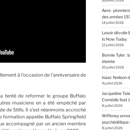
16 juillet 2026
Aera : pionnier
des années 19
14 juillet 2026
Lesoir dévoile
Is Now Today
12 juillet 2026
Bonnie Tyler : l
éteinte
10 juillet 2026
ement à l’occasion de l’anniversaire de
Isaac Neilson d
9 juillet 2026
Jacqueline Tai
a tenté de reformer le groupe Buffalo
Comédie feat Ju
autres musiciens en a été empêché par
8 juillet 2026
de de Stills. Il s’est néanmoins accroché
Wiffeney annon
ne formation appelée Buffalo Springfield
psychédélique e
gique accompagné par un ancien membre
8 juillet 2026