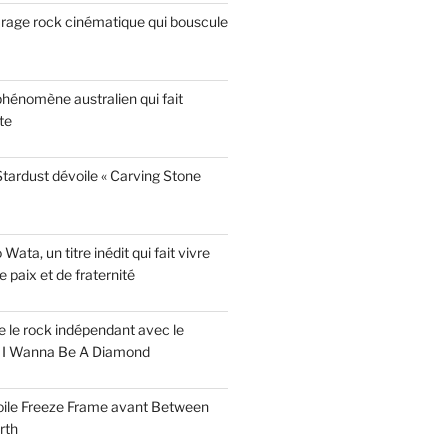
garage rock cinématique qui bouscule
phénomène australien qui fait
te
tardust dévoile « Carving Stone
ata, un titre inédit qui fait vivre
paix et de fraternité
ise le rock indépendant avec le
e I Wanna Be A Diamond
voile Freeze Frame avant Between
rth