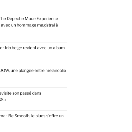
 The Depeche Mode Experience
s avec un hommage magistral à
e
r trio belge revient avec un album
INDOW, une plongée entre mélancolie
evisite son passé dans
S »
a : Be Smooth, le blues s’offre un