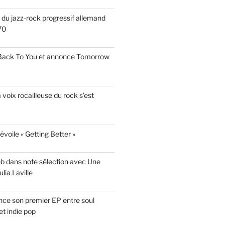
s du jazz-rock progressif allemand
70
 Back To You et annonce Tomorrow
a voix rocailleuse du rock s’est
évoile « Getting Better »
eb dans note sélection avec Une
lia Laville
ce son premier EP entre soul
t indie pop