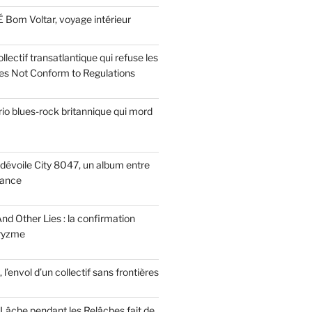
 Bom Voltar, voyage intérieur
llectif transatlantique qui refuse les
es Not Conform to Regulations
rio blues-rock britannique qui mord
dévoile City 8047, un album entre
tance
nd Other Lies : la confirmation
Pryzme
, l’envol d’un collectif sans frontières
Lâche pendant les Relâches fait de