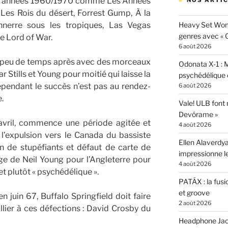
les années 1960/1970 comme Les Années
NOS ARTIC
 Les Rois du désert, Forrest Gump, À la
nnerre sous les tropiques, Las Vegas
Heavy Set Woma
genres avec « Gi
e Lord of War.
6 août 2026
é peu de temps après avec des morceaux
Odonata X-1 : 
 Stills et Young pour moitié qui laisse la
psychédélique e
ependant le succès n’est pas au rendez-
6 août 2026
.
Vale! ULB font
Devórame »
avril, commence une période agitée et
4 août 2026
 l’expulsion vers le Canada du bassiste
Ellen Alaverdya
 de stupéfiants et défaut de carte de
impressionne 
nge de Neil Young pour l’Angleterre pour
4 août 2026
et plutôt « psychédélique ».
PATÁX : la fusi
et groove
n juin 67, Buffalo Springfield doit faire
2 août 2026
llier à ces défections : David Crosby du
Headphone Jacks