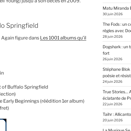
eil Young) jusqu’à son décès en 2009.
Matu Miranda É
30 juin 2026
o Springfield
The Fods : un co
règles avec Do
28 juin 2026
d Again figure dans
Les 1001 albums qu’il
Dogshark : un t
fort
26 juin 2026
Stéphane Blok 
in
poésie et résis
24 juin 2026
 of Buffalo Springfield
True Stories… A
lection)
éclatante de 
e Early Beginnings (réédition 1er album)
22 juin 2026
fret)
Taihr : Allicanto
20 juin 2026
La Musique Se 