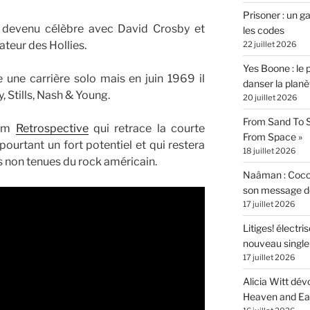
Prisoner : un 
o devenu célèbre avec David Crosby et
les codes
teur des Hollies.
22 juillet 2026
Yes Boone : le 
 une carrière solo mais en juin 1969 il
danser la planè
y, Stills, Nash & Young.
20 juillet 2026
From Sand To S
bum
Retrospective
qui retrace la courte
From Space »
pourtant un fort potentiel et qui restera
18 juillet 2026
s non tenues du rock américain.
Naâman : Coco W
son message de 
17 juillet 2026
Litiges! électr
nouveau singl
17 juillet 2026
Alicia Witt dé
Heaven and Ea