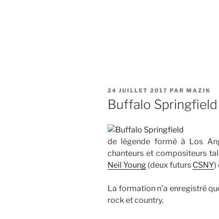
PUBLIÉ
24 JUILLET 2017
PAR
MAZIK
LE
Buffalo Springfield
de légende formé à Los Ang
chanteurs et compositeurs tale
Neil Young
(deux futurs
CSNY
)
La formation n’a enregistré qu
rock et country.