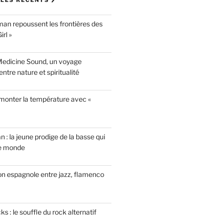
LES RÉCENTS 🖊
n repoussent les frontières des
rl »
Medicine Sound, un voyage
ntre nature et spiritualité
 monter la température avec «
n : la jeune prodige de la basse qui
le monde
on espagnole entre jazz, flamenco
 : le souffle du rock alternatif