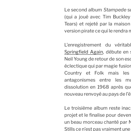
Le second album
Stampede
su
(qui a joué avec Tim Buckle
Tears) et rejeté par la maison
version pirate ce qui le rendra
L’enregistrement du vérita
Springfield Again
, débute en
Neil Young de retour de son es
éclectique qui par magie fusion
Country et Folk mais les 
antagonismes entre les mu
dissolution en 1968 après q
nouveau renvoyé au pays de l’
Le troisième album reste inac
projet et le finalise pour deve
un beau morceau chanté par Ne
Stills ce n’est pas vraiment une 