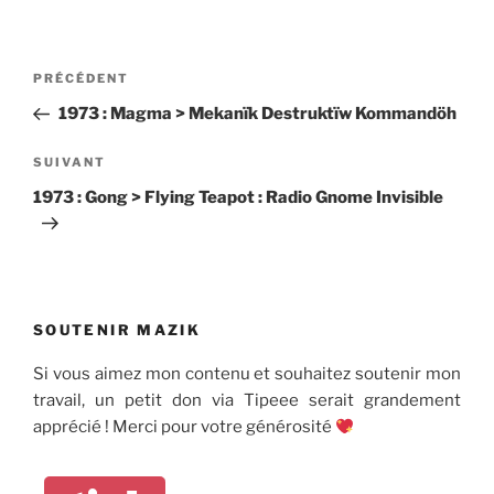
Navigation
Article
PRÉCÉDENT
de
précédent
1973 : Magma > Mekanïk Destruktïw Kommandöh
l’article
Article
SUIVANT
suivant
1973 : Gong > Flying Teapot : Radio Gnome Invisible
SOUTENIR MAZIK
Si vous aimez mon contenu et souhaitez soutenir mon
travail, un petit don via Tipeee serait grandement
apprécié ! Merci pour votre générosité