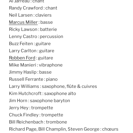
Al Jarreau : chant
Randy Crawford : chant
Neil Larsen : claviers
Marcus Miller
: basse
Ricky Lawson : batterie
Lenny Castro : percussion
Buzz Feiten : guitare
Larry Carlton : guitare
Robben Ford
: guitare
Mike Manieri : vibraphone
Jimmy Haslip : basse
Russell Ferrante : piano
Larry Williams : saxophone, flûte & cuivres
Kim Hutchcroft : saxophone alto
Jim Horn : saxophone baryton
Jerry Hey : trompette
Chuck Findley : trompette
Bill Reichenbach : trombone
Richard Page, Bill Champlin, Steven George : chœurs