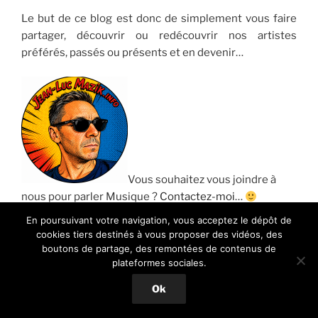
Le but de ce blog est donc de simplement vous faire
partager, découvrir ou redécouvrir nos artistes
préférés, passés ou présents et en devenir…
Vous souhaitez vous joindre à
nous pour parler Musique ?
Contactez-moi
…
En poursuivant votre navigation, vous acceptez le dépôt de
Jean-Luc
cookies tiers destinés à vous proposer des vidéos, des
Admin
Mazik.info
boutons de partage, des remontées de contenus de
plateformes sociales.
Ok
Sitemap
|
Annuaire web Coodoeil
|
Retrouvez-nous sur