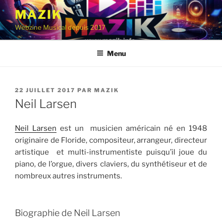
Aller
MAZIK
au
Webzine Musical depuis 2017
contenu
principal
Menu
PUBLIÉ
22 JUILLET 2017
PAR
MAZIK
LE
Neil Larsen
Neil Larsen
est un musicien américain né en 1948
originaire de Floride, compositeur, arrangeur, directeur
artistique et multi-instrumentiste puisqu’il joue du
piano, de l’orgue, divers claviers, du synthétiseur et de
nombreux autres instruments.
Biographie de Neil Larsen