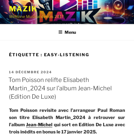
Aller
MAZIK
au
Webzine Musical depuis 2017
contenu
principal
Menu
ÉTIQUETTE :
EASY-LISTENING
PUBLIÉ
14 DÉCEMBRE 2024
LE
Tom Poisson relifte Elisabeth
Martin_2024 sur l’album Jean-Michel
(Edition De Luxe)
Tom Poisson revisite avec l’arrangeur Paul Roman
son titre Elisabeth Martin_2024 à retrouver sur
l’album
Jean-Michel
qui sort en Edition De Luxe avec
trois inédits en bonus le 17 janvier 2025.