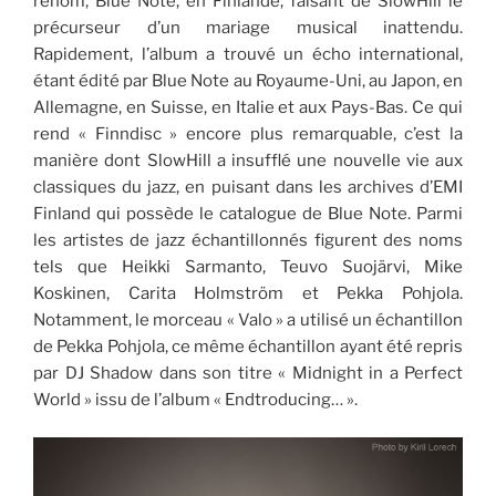
renom, Blue Note, en Finlande, faisant de SlowHill le
précurseur d’un mariage musical inattendu.
Rapidement, l’album a trouvé un écho international,
étant édité par Blue Note au Royaume-Uni, au Japon, en
Allemagne, en Suisse, en Italie et aux Pays-Bas. Ce qui
rend « Finndisc » encore plus remarquable, c’est la
manière dont SlowHill a insufflé une nouvelle vie aux
classiques du jazz, en puisant dans les archives d’EMI
Finland qui possède le catalogue de Blue Note. Parmi
les artistes de jazz échantillonnés figurent des noms
tels que Heikki Sarmanto, Teuvo Suojärvi, Mike
Koskinen, Carita Holmström et Pekka Pohjola.
Notamment, le morceau « Valo » a utilisé un échantillon
de Pekka Pohjola, ce même échantillon ayant été repris
par DJ Shadow dans son titre « Midnight in a Perfect
World » issu de l’album « Endtroducing… ».