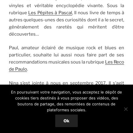
vinyles et véritable encyclopédie vivante. Sous la
rubrique
Les Pépites à Pascal
, Il nous livre de temps à
autres quelques-unes des curiosités dont il a le secret,
généralement des raretés qui méritent d’être
découvertes…
Paul, amateur éclairé de musique rock et blues en
particulier, souhaite lui aussi nous faire part de ses
recommandations musicales sous la rubrique
Les Reco
de Paulo
.
Nina s’est jointe à nous en septembre 2017. Il s’agit
d’une jeune parisienne passionnée d’histoire, d’art et
En poursuivant votre navigation, vous acceptez le dépôt de
de musique, fidèle auditrice de Fip, ses préférences
cookies tiers destinés à vous proposer des vidéos, des
boutons de partage, des remontées de contenus de
vont à la musique indie, au folk, à la chanson, aux
plateformes sociales.
musiques du monde.
Ok
Elle partagera ici de temps à autres ses découvertes
musicales avec une nouvelle chronique intitulée