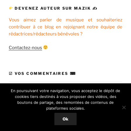
DEVENEZ AUTEUR SUR MAZIK ✍
Vous aimez parler de musique et souhaiteriez
contribuer à ce blog en rejoignant notre équipe de
rédactrices/rédacteurs bénévoles ?
Contactez-nous
☑ VOS COMMENTAIRES ⌨
Mazik
dans
Güs Weg Watergang
En poursuivant votre navigation, vous acceptez le dépôt de
cookies tiers destinés à vous proposer des vidéos, des
Braka
dans
Güs Weg Watergang
boutons de partage, des remontées de contenus de
plateformes sociales.
Josia Pascal
dans
Tryphon
Ok
Pascal HAMM
dans
Le Musée Beatles For Ever, la
caverne aux trésors des Fab Four