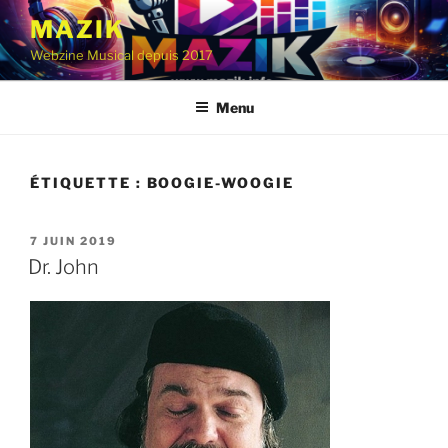
Aller
MAZIK
au
Webzine Musical depuis 2017
contenu
principal
Menu
ÉTIQUETTE :
BOOGIE-WOOGIE
PUBLIÉ
7 JUIN 2019
LE
Dr. John