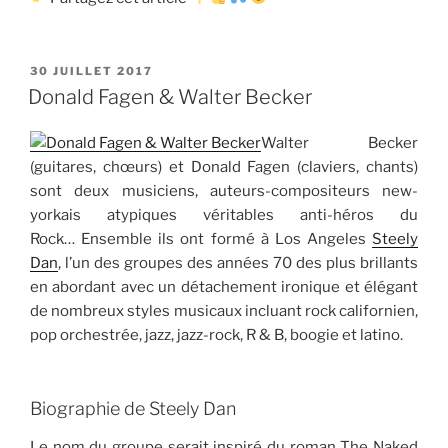
PUBLIÉ
30 JUILLET 2017
LE
Donald Fagen & Walter Becker
Walter Becker
(guitares, chœurs) et Donald Fagen (claviers, chants)
sont deux musiciens, auteurs-compositeurs new-
yorkais atypiques véritables anti-héros du
Rock… Ensemble ils ont formé à Los Angeles
Steely
Dan
, l’un des groupes des années 70 des plus brillants
en abordant avec un détachement ironique et élégant
de nombreux styles musicaux incluant rock californien,
pop orchestrée, jazz, jazz-rock, R & B, boogie et latino.
Biographie de Steely Dan
Le nom du groupe serait inspiré du roman The Naked