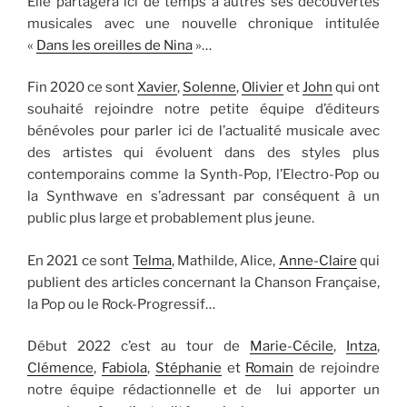
Elle partagera ici de temps à autres ses découvertes
musicales avec une nouvelle chronique intitulée
«
Dans les oreilles de Nina
»…
Fin 2020 ce sont
Xavier
,
Solenne
,
Olivier
et
John
qui ont
souhaité rejoindre notre petite équipe d’éditeurs
bénévoles pour parler ici de l’actualité musicale avec
des artistes qui évoluent dans des styles plus
contemporains comme la Synth-Pop, l’Electro-Pop ou
la Synthwave en s’adressant par conséquent à un
public plus large et probablement plus jeune.
En 2021 ce sont
Telma
, Mathilde, Alice,
Anne-Claire
qui
publient des articles concernant la Chanson Française,
la Pop ou le Rock-Progressif…
Début 2022 c’est au tour de
Marie-Cécile
,
Intza
,
Clémence
,
Fabiola
,
Stéphanie
et
Romain
de rejoindre
notre équipe rédactionnelle et de lui apporter un