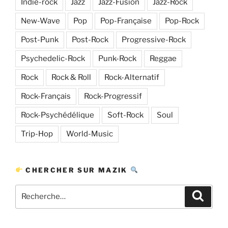
Indie-rock
Jazz
Jazz-Fusion
Jazz-Rock
New-Wave
Pop
Pop-Française
Pop-Rock
Post-Punk
Post-Rock
Progressive-Rock
Psychedelic-Rock
Punk-Rock
Reggae
Rock
Rock & Roll
Rock-Alternatif
Rock-Français
Rock-Progressif
Rock-Psychédélique
Soft-Rock
Soul
Trip-Hop
World-Music
CHERCHER SUR MAZIK
Recherche
Recher
pour
: