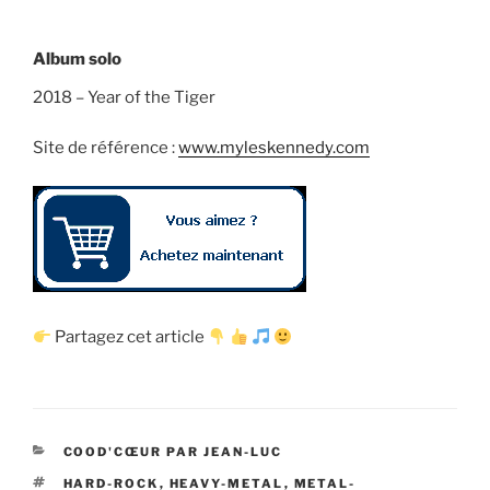
Album solo
2018 – Year of the Tiger
Site de référence :
www.myleskennedy.com
Partagez cet article
CATÉGORIES
COOD'CŒUR PAR JEAN-LUC
ÉTIQUETTES
HARD-ROCK
,
HEAVY-METAL
,
METAL-