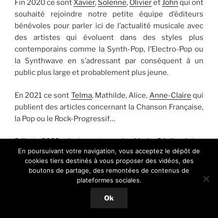
Fin 2020 ce sont
Xavier
,
Solenne
,
Olivier
et
John
qui ont
souhaité rejoindre notre petite équipe d’éditeurs
bénévoles pour parler ici de l’actualité musicale avec
des artistes qui évoluent dans des styles plus
contemporains comme la Synth-Pop, l’Electro-Pop ou
la Synthwave en s’adressant par conséquent à un
public plus large et probablement plus jeune.
En 2021 ce sont
Telma
, Mathilde, Alice,
Anne-Claire
qui
publient des articles concernant la Chanson Française,
la Pop ou le Rock-Progressif…
Début 2022 c’est au tour de
Marie-Cécile
,
Intza
,
En poursuivant votre navigation, vous acceptez le dépôt de
Clémence
,
Fabiola
,
Stéphanie
et
Romain
de rejoindre
cookies tiers destinés à vous proposer des vidéos, des
notre équipe rédactionnelle et de lui apporter un
boutons de partage, des remontées de contenus de
regard neuf sur l’actualité musicale.
plateformes sociales.
Ok
2023, ce sont
Victor
,
Emmanuelle
,
Laury
Nico
et
Guillaume
qui ont souhaité apporter leur pierre à