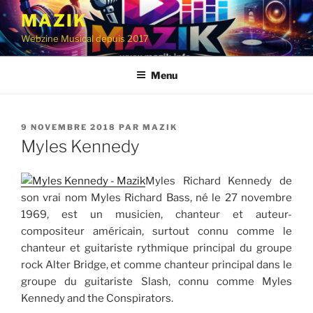
Aller
MAZIK
au
Webzine Musical depuis 2017
contenu
principal
Menu
PUBLIÉ
9 NOVEMBRE 2018
PAR
MAZIK
LE
Myles Kennedy
Myles Richard Kennedy de
son vrai nom Myles Richard Bass, né le 27 novembre
1969, est un musicien, chanteur et auteur-
compositeur américain, surtout connu comme le
chanteur et guitariste rythmique principal du groupe
rock Alter Bridge, et comme chanteur principal dans le
groupe du guitariste Slash, connu comme Myles
Kennedy and the Conspirators.