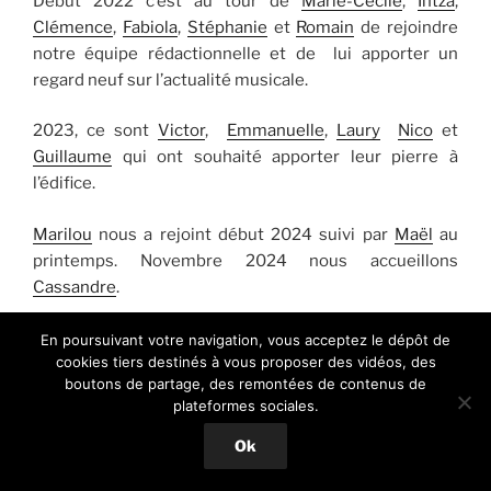
Début 2022 c’est au tour de
Marie-Cécile
,
Intza
,
Clémence
,
Fabiola
,
Stéphanie
et
Romain
de rejoindre
notre équipe rédactionnelle et de lui apporter un
regard neuf sur l’actualité musicale.
2023, ce sont
Victor
,
Emmanuelle
,
Laury
Nico
et
Guillaume
qui ont souhaité apporter leur pierre à
l’édifice.
Marilou
nous a rejoint début 2024 suivi par
Maël
au
printemps. Novembre 2024 nous accueillons
Cassandre
.
Le but de ce blog est donc de simplement vous faire
En poursuivant votre navigation, vous acceptez le dépôt de
cookies tiers destinés à vous proposer des vidéos, des
partager, découvrir ou redécouvrir nos artistes
boutons de partage, des remontées de contenus de
préférés, passés ou présents et en devenir…
plateformes sociales.
Ok