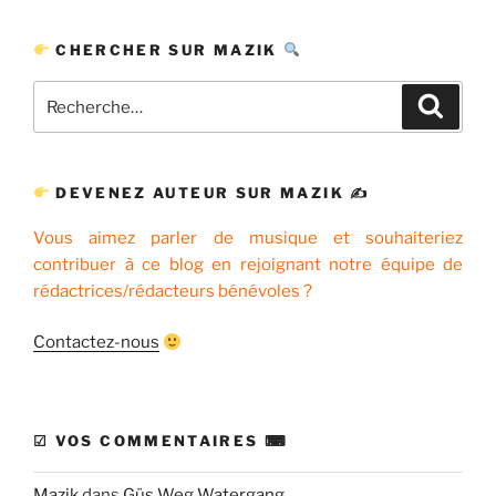
CHERCHER SUR MAZIK
Recherche
Recher
pour
:
DEVENEZ AUTEUR SUR MAZIK ✍
Vous aimez parler de musique et souhaiteriez
contribuer à ce blog en rejoignant notre équipe de
rédactrices/rédacteurs bénévoles ?
Contactez-nous
☑ VOS COMMENTAIRES ⌨
Mazik
dans
Güs Weg Watergang