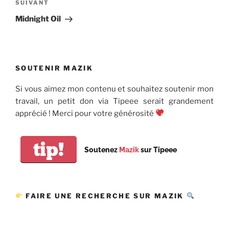
Article
SUIVANT
suivant
Midnight Oil
SOUTENIR MAZIK
Si vous aimez mon contenu et souhaitez soutenir mon
travail, un petit don via Tipeee serait grandement
apprécié ! Merci pour votre générosité
tip!
Soutenez
Mazik
sur Tipeee
FAIRE UNE RECHERCHE SUR MAZIK