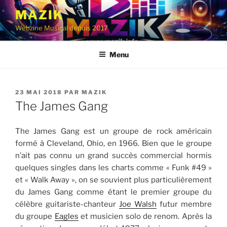
Aller
MAZIK
au
Webzine Musical depuis 2017
contenu
principal
Menu
PUBLIÉ
23 MAI 2018
PAR
MAZIK
LE
The James Gang
The James Gang est un groupe de rock américain
formé à Cleveland, Ohio, en 1966. Bien que le groupe
n’ait pas connu un grand succès commercial hormis
quelques singles dans les charts comme « Funk #49 »
et « Walk Away », on se souvient plus particulièrement
du James Gang comme étant le premier groupe du
célèbre guitariste-chanteur
Joe Walsh
futur membre
du groupe
Eagles
et musicien solo de renom. Après la