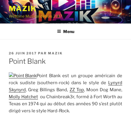
Aller
MAZIK
au
Webzine Musical depuis 2017
contenu
principal
Menu
PUBLIÉ
26 JUIN 2017
PAR
MAZIK
LE
Point Blank
Point Blank est un groupe américain de
rock sudiste (southern-rock) dans le style de
Lynyrd
Skynyrd
, Greg Billings Band,
ZZ Top
, Moon Dog Mane,
Molly Hatchet
ou Chainbreak3r, formé à Fort Worth au
Texas en 1974 qui au début des années 90 s’est plutôt
dirigé vers le style Hard-Rock.