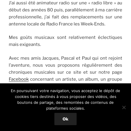
J’ai aussi été animateur radio sur une « radio libre » au
début des années 80 puis, parallèlement à ma carrière
professionnelle, j’ai fait des remplacements sur une
antenne locale de Radio France les Week-Ends.
Mes goûts musicaux sont relativement éclectiques
mais exigeants.
Avec mes amis Jacques, Pascal et Paul qui ont rejoint
l’aventure, nous vous proposons régulièrement des
chroniques musicales sur ce site et sur notre page
Facebook
concernant un artiste, un album, un groupe
que nous apprécions.
En poursuivant votre navigation, vous acceptez le dépôt de
cookies tiers destinés à vous proposer des vidéos, des
Jacques qui possède une grande culture musicale a eu
boutons de partage, des remontées de contenus de
l’idée de publier ses
Chronorock
c’est à dire un billet
plateformes sociales.
très détaillé et documenté relatif à « une année / un
Ok
titre ».