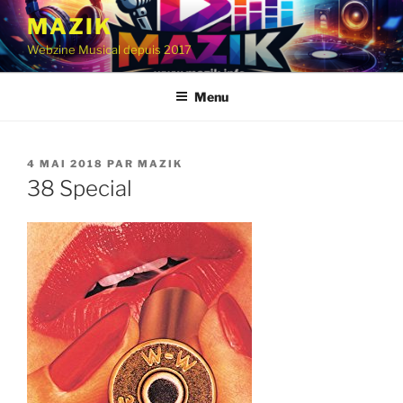
Aller
MAZIK
au
Webzine Musical depuis 2017
contenu
principal
Menu
PUBLIÉ
4 MAI 2018
PAR
MAZIK
LE
38 Special