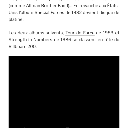
(comme
Allman Brother Band
)… En revanche aux États-
Unis l’album
Special Forces
de 1982 devient disque de
platine.
Les deux albums suivants,
Tour de Force
de 1983 et
Strength in Numbers
de 1986 se classent en tête du
Billboard 200.