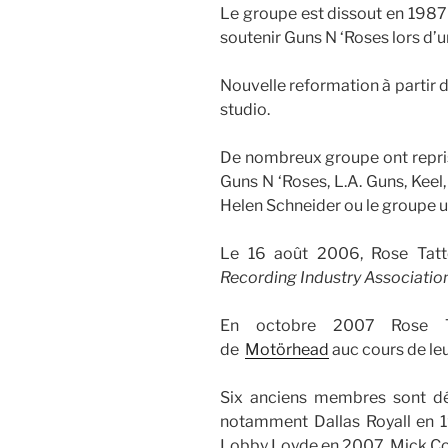
Le groupe est dissout en 1987
soutenir Guns N ‘Roses lors d’u
Nouvelle reformation à partir
studio.
De nombreux groupe ont repr
Guns N ‘Roses, L.A. Guns, Keel
Helen Schneider ou le groupe u
Le 16 août 2006, Rose Tatt
Recording Industry Associatio
En octobre 2007 Rose Ta
de
Motörhead
auc cours de leu
Six anciens membres sont dé
notamment Dallas Royall en 19
Lobby Loyde en 2007, Mick Coc