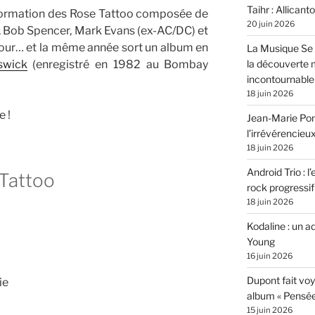
Taihr : Allicanto
 formation des Rose Tattoo composée de
20 juin 2026
, Bob Spencer, Mark Evans (ex-AC/DC) et
jour… et la même année sort un album en
La Musique Se 
swick
(enregistré en 1982 au Bombay
la découverte 
incontournable
18 juin 2026
 !
Jean-Marie Pons
l’irrévérencieu
18 juin 2026
Android Trio : l
Tattoo
rock progressif
18 juin 2026
Kodaline : un 
Young
16 juin 2026
Dupont fait vo
ie
album « Pensé
15 juin 2026