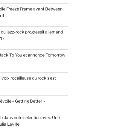
voile Freeze Frame avant Between
rth
s du jazz-rock progressif allemand
70
 Back To You et annonce Tomorrow
a voix rocailleuse du rock s’est
évoile « Getting Better »
eb dans note sélection avec Une
lia Laville