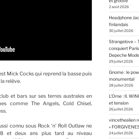
et groove
2 août 2026
Headphone Jacks
finlandais
30 juillet 2026
Strangelove –
conquiert Pari
Depeche Mod
29 juillet 2026
Gnome : le powe
’est Mick Cocks qui reprend la basse puis
monumental
la relève.
28 juillet 2026
lub et bars sur ses terres australes en
L’Orne : II. W
et tension
pes comme The Angels, Cold Chisel,
26 juillet 2026
ss.
vincethealien r
ssi connu sous Rock ‘n’ Roll Outlaw ne
« FORGIVENES
78 et deux ans plus tard au niveau
24 juillet 2026