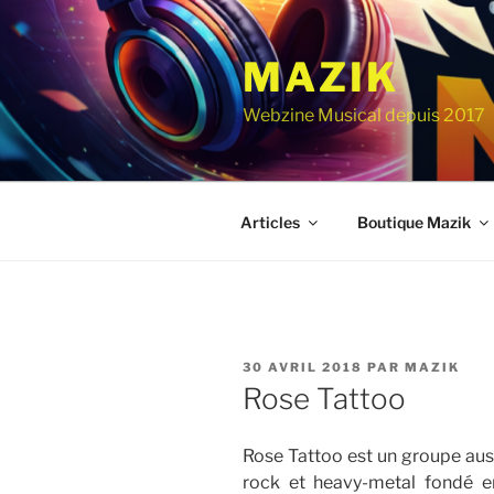
Aller
au
MAZIK
contenu
principal
Webzine Musical depuis 2017
Articles
Boutique Mazik
PUBLIÉ
30 AVRIL 2018
PAR
MAZIK
LE
Rose Tattoo
Rose Tattoo est un groupe aust
rock et heavy-metal fondé 