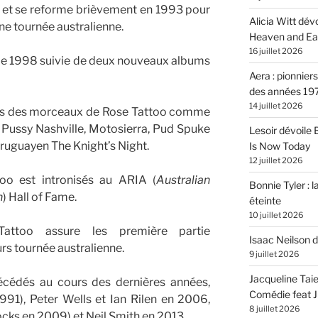
 et se reforme brièvement en 1993 pour
Alicia Witt dé
ne tournée australienne.
Heaven and Ea
16 juillet 2026
 de 1998 suivie de deux nouveaux albums
Aera : pionnier
des années 19
14 juillet 2026
is des morceaux de Rose Tattoo comme
, Pussy Nashville, Motosierra, Pud Spuke
Lesoir dévoile
ruguayen The Knight’s Night.
Is Now Today
12 juillet 2026
oo est intronisés au ARIA (
Australian
Bonnie Tyler : l
n
) Hall of Fame.
éteinte
10 juillet 2026
ttoo assure les première partie
Isaac Neilson d
rs tournée australienne.
9 juillet 2026
Jacqueline Tai
cédés au cours des dernières années,
Comédie feat Ju
91), Peter Wells et Ian Rilen en 2006,
8 juillet 2026
ks en 2009) et Neil Smith en 2013.