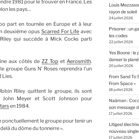
tendre 1981 pour le trouver en France. Les
Louis Mezzasom
elon les pays…
rayon de soleil
24 juillet 2026
o part en tournée en Europe et à leur
Prisoner : un 
son deuxième opus
Scarred For Life
avec
les codes
 Riley qui succède à Mick Cocks parti
22 juillet 2026
Yes Boone : le 
danser la planè
aine aux côtés de
ZZ Top
et
Aerosmith
.
20 juillet 2026
 le groupe Guns N’ Roses reprendra l’un
R Lies.
From Sand To S
From Space »
18 juillet 2026
obin Riley quittent le groupe, ils sont
, John Meyer et Scott Johnson pour
Naâman : Coco W
tars
en 1984.
son message de 
17 juillet 2026
 ponctuellement le groupe pour tenir un
Litiges! électr
-delà du dôme du tonnerre ».
nouveau singl
17 juillet 2026