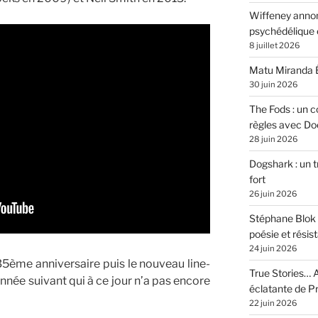
Wiffeney annon
psychédélique e
8 juillet 2026
Matu Miranda É
30 juin 2026
The Fods : un co
règles avec Do
28 juin 2026
Dogshark : un t
fort
26 juin 2026
Stéphane Blok 
poésie et résis
24 juin 2026
5ème anniversaire puis le nouveau line-
True Stories… A
nnée suivant qui à ce jour n’a pas encore
éclatante de 
22 juin 2026