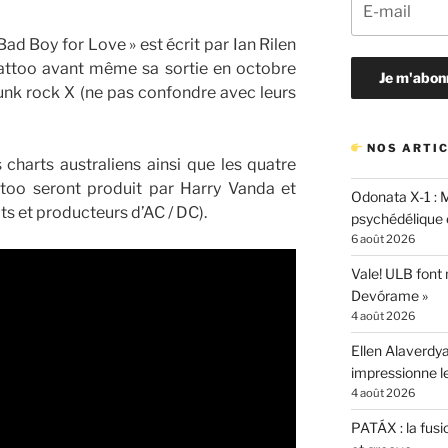
ad Boy for Love » est écrit par Ian Rilen
Tattoo avant même sa sortie en octobre
nk rock X (ne pas confondre avec leurs
NOS ARTIC
s charts australiens ainsi que les quatre
too seront produit par Harry Vanda et
Odonata X-1 : 
s et producteurs d’AC / DC).
psychédélique e
6 août 2026
Vale! ULB font
Devórame »
4 août 2026
Ellen Alaverdya
impressionne 
4 août 2026
PATÁX : la fusi