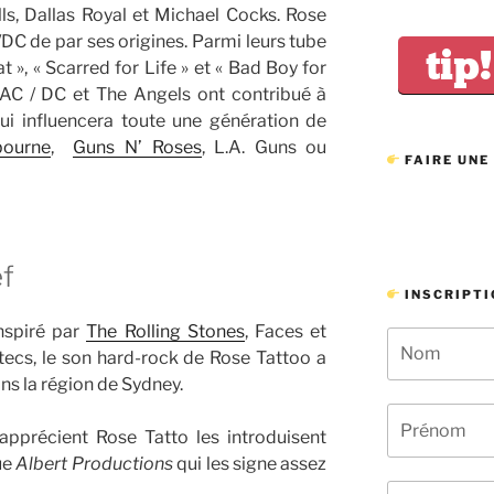
ls, Dallas Royal et Michael Cocks. Rose
C de par ses origines. Parmi leurs tube
tip!
 », « Scarred for Life » et « Bad Boy for
 AC / DC et The Angels ont contribué à
qui influencera toute une génération de
bourne
,
Guns N’ Roses
, L.A. Guns ou
FAIRE UNE
ef
INSCRIPTI
nspiré par
The Rolling Stones
, Faces et
tecs, le son hard-rock de Rose Tattoo a
s la région de Sydney.
apprécient Rose Tatto les introduisent
ue
Albert Productions
qui les signe assez