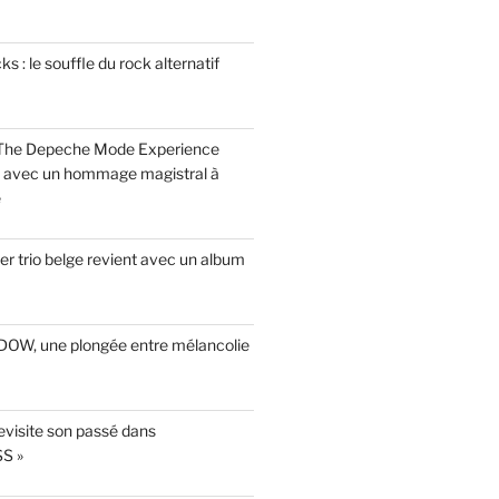
 : le souffle du rock alternatif
 The Depeche Mode Experience
s avec un hommage magistral à
e
r trio belge revient avec un album
INDOW, une plongée entre mélancolie
evisite son passé dans
S »