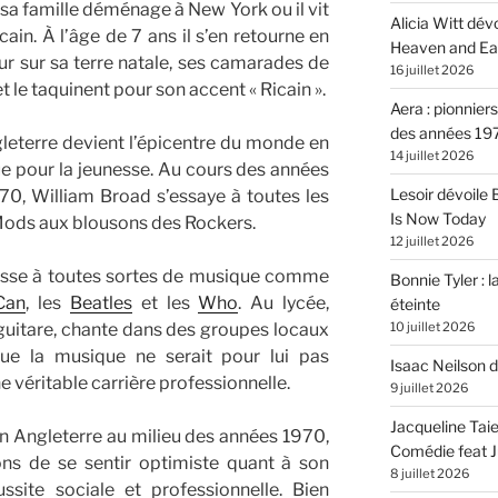
 sa famille déménage à New York ou il vit
Alicia Witt dé
in. À l’âge de 7 ans il s’en retourne en
Heaven and Ea
ur sur sa terre natale, ses camarades de
16 juillet 2026
et le taquinent pour son accent « Ricain ».
Aera : pionnier
des années 19
ngleterre devient l’épicentre du monde en
14 juillet 2026
 pour la jeunesse. Au cours des années
Lesoir dévoile
0, William Broad s’essaye à toutes les
Is Now Today
Mods aux blousons des Rockers.
12 juillet 2026
téresse à toutes sortes de musique comme
Bonnie Tyler : l
Can
, les
Beatles
et les
Who
. Au lycée,
éteinte
10 juillet 2026
guitare, chante dans des groupes locaux
e la musique ne serait pour lui pas
Isaac Neilson d
 véritable carrière professionnelle.
9 juillet 2026
Jacqueline Tai
Angleterre au milieu des années 1970,
Comédie feat Ju
ns de se sentir optimiste quant à son
8 juillet 2026
ssite sociale et professionnelle. Bien