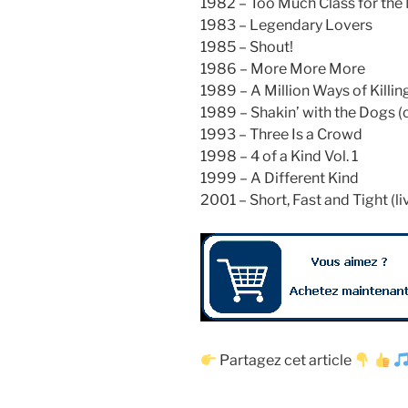
1982 – Too Much Class for th
1983 – Legendary Lovers
1985 – Shout!
1986 – More More More
1989 – A Million Ways of Killi
1989 – Shakin’ with the Dogs (
1993 – Three Is a Crowd
1998 – 4 of a Kind Vol. 1
1999 – A Different Kind
2001 – Short, Fast and Tight (li
Partagez cet article