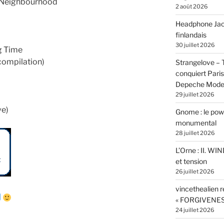
e Neighbourhood
2 août 2026
Headphone Jacks
finlandais
30 juillet 2026
ng Time
compilation)
Strangelove –
conquiert Pari
Depeche Mod
29 juillet 2026
ve)
Gnome : le powe
monumental
28 juillet 2026
L’Orne : II. W
et tension
26 juillet 2026
vincethealien r
« FORGIVENES
24 juillet 2026