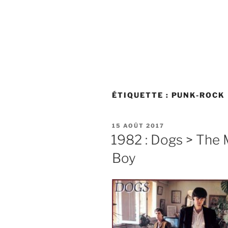
ÉTIQUETTE :
PUNK-ROCK
PUBLIÉ
15 AOÛT 2017
LE
1982 : Dogs > The 
Boy