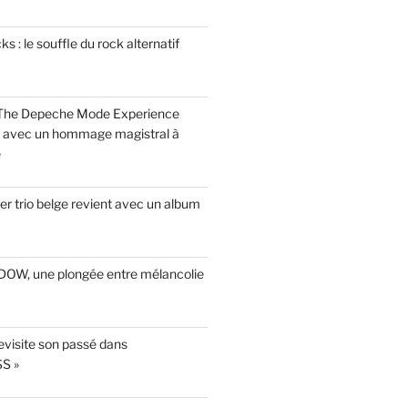
 : le souffle du rock alternatif
 The Depeche Mode Experience
s avec un hommage magistral à
e
r trio belge revient avec un album
INDOW, une plongée entre mélancolie
evisite son passé dans
S »