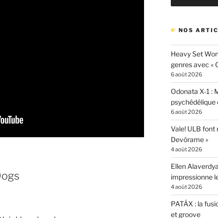
NOS ARTIC
Heavy Set Woma
genres avec « Gi
6 août 2026
Odonata X-1 : 
psychédélique e
6 août 2026
Vale! ULB font
Devórame »
4 août 2026
Ellen Alaverdya
Dogs
impressionne 
4 août 2026
PATÁX : la fusi
et groove