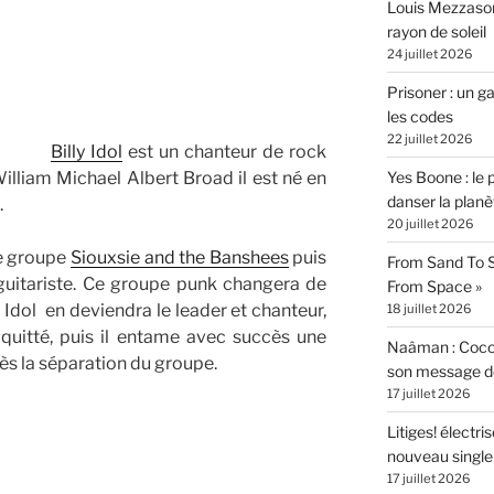
Louis Mezzasom
rayon de soleil
24 juillet 2026
Prisoner : un 
les codes
22 juillet 2026
Billy Idol
est un chanteur de rock
illiam Michael Albert Broad il est né en
Yes Boone : le 
danser la planè
.
20 juillet 2026
le groupe
Siouxsie and the Banshees
puis
From Sand To S
guitariste. Ce groupe punk changera de
From Space »
y Idol en deviendra le leader et chanteur,
18 juillet 2026
quitté, puis il entame avec succès une
Naâman : Coco W
rès la séparation du groupe.
son message de 
17 juillet 2026
Litiges! électr
nouveau singl
17 juillet 2026