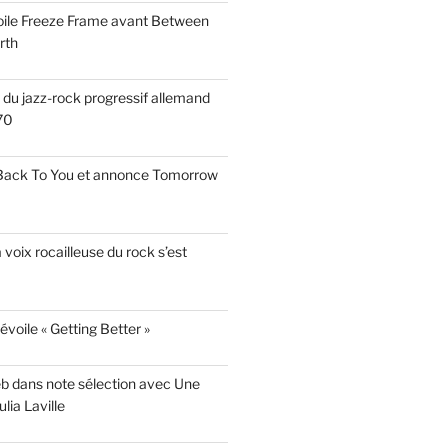
voile Freeze Frame avant Between
rth
s du jazz-rock progressif allemand
70
 Back To You et annonce Tomorrow
a voix rocailleuse du rock s’est
évoile « Getting Better »
eb dans note sélection avec Une
lia Laville