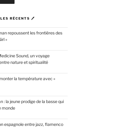
LES RÉCENTS 🖊
n repoussent les frontières des
rl »
Medicine Sound, un voyage
ntre nature et spiritualité
 monter la température avec «
n : la jeune prodige de la basse qui
le monde
on espagnole entre jazz, flamenco