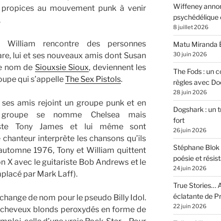
Wiffeney annon
t propices au mouvement punk à venir
psychédélique e
.
8 juillet 2026
r William rencontre des personnes
Matu Miranda É
30 juin 2026
are, lui et ses nouveaux amis dont Susan
 le nom de
Siouxsie Sioux
, deviennent les
The Fods : un co
oupe qui s’appelle
The Sex Pistols
.
règles avec Do
28 juin 2026
ses amis rejoint un groupe punk et en
Dogshark : un t
ce groupe se nomme Chelsea mais
fort
ste Tony James et lui même sont
26 juin 2026
e chanteur
interprète
les chansons qu’ils
Stéphane Blok 
automne 1976, Tony et William quittent
poésie et résis
 X avec le guitariste Bob Andrews et le
24 juin 2026
placé par Mark Laff).
True Stories… A
éclatante de 
 change de nom pour le pseudo Billy Idol.
22 juin 2026
 cheveux blonds peroxydés en forme de