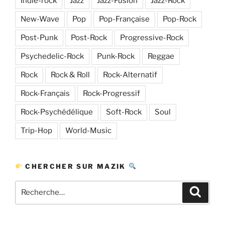
Indie-rock
Jazz
Jazz-Fusion
Jazz-Rock
New-Wave
Pop
Pop-Française
Pop-Rock
Post-Punk
Post-Rock
Progressive-Rock
Psychedelic-Rock
Punk-Rock
Reggae
Rock
Rock & Roll
Rock-Alternatif
Rock-Français
Rock-Progressif
Rock-Psychédélique
Soft-Rock
Soul
Trip-Hop
World-Music
CHERCHER SUR MAZIK
Recherche
Recher
pour
: