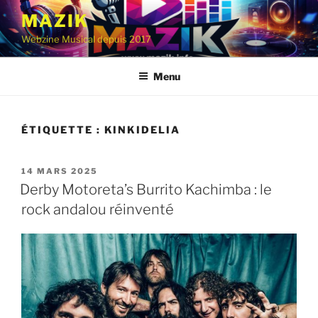
Aller
MAZIK
au
Webzine Musical depuis 2017
contenu
principal
Menu
ÉTIQUETTE :
KINKIDELIA
PUBLIÉ
14 MARS 2025
LE
Derby Motoreta’s Burrito Kachimba : le
rock andalou réinventé