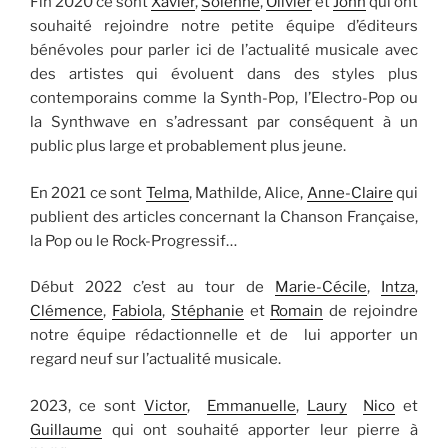
Fin 2020 ce sont
Xavier
,
Solenne
,
Olivier
et
John
qui ont
souhaité rejoindre notre petite équipe d’éditeurs
bénévoles pour parler ici de l’actualité musicale avec
des artistes qui évoluent dans des styles plus
contemporains comme la Synth-Pop, l’Electro-Pop ou
la Synthwave en s’adressant par conséquent à un
public plus large et probablement plus jeune.
En 2021 ce sont
Telma
, Mathilde, Alice,
Anne-Claire
qui
publient des articles concernant la Chanson Française,
la Pop ou le Rock-Progressif…
Début 2022 c’est au tour de
Marie-Cécile
,
Intza
,
Clémence
,
Fabiola
,
Stéphanie
et
Romain
de rejoindre
notre équipe rédactionnelle et de lui apporter un
regard neuf sur l’actualité musicale.
2023, ce sont
Victor
,
Emmanuelle
,
Laury
Nico
et
Guillaume
qui ont souhaité apporter leur pierre à