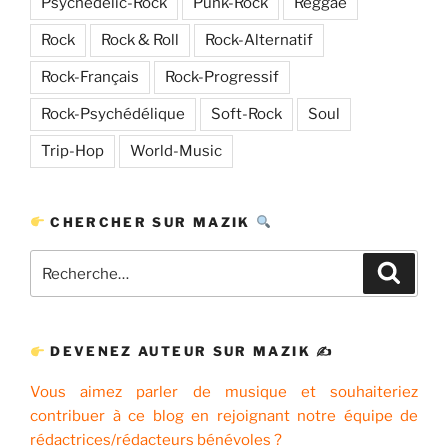
Psychedelic-Rock
Punk-Rock
Reggae
Rock
Rock & Roll
Rock-Alternatif
Rock-Français
Rock-Progressif
Rock-Psychédélique
Soft-Rock
Soul
Trip-Hop
World-Music
CHERCHER SUR MAZIK
Recherche
Recher
pour
:
DEVENEZ AUTEUR SUR MAZIK ✍
Vous aimez parler de musique et souhaiteriez
contribuer à ce blog en rejoignant notre équipe de
rédactrices/rédacteurs bénévoles ?