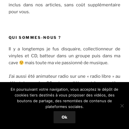
inclus dans nos articles, sans coût supplémentaire
pour vous.
QUI SOMMES-NOUS ?
Il y a longtemps je fus disquaire, collectionneur de
vinyles et CD, batteur dans un groupe puis dans ma
cave
mais toute ma vie passionné de musique.
J’ai aussi été animateur radio sur une « radio libre » au
début des années 80 puis, parallèlement à ma carrière
En poursuivant votre navigation, vous acceptez le dépôt de
professionnelle, j’ai fait des remplacements sur une
cookies tiers destinés à vous proposer des vidéos, des
antenne locale de Radio France les Week-Ends.
boutons de partage, des remontées de contenus de
plateformes sociales.
Mes goûts musicaux sont relativement éclectiques
Ok
mais exigeants.