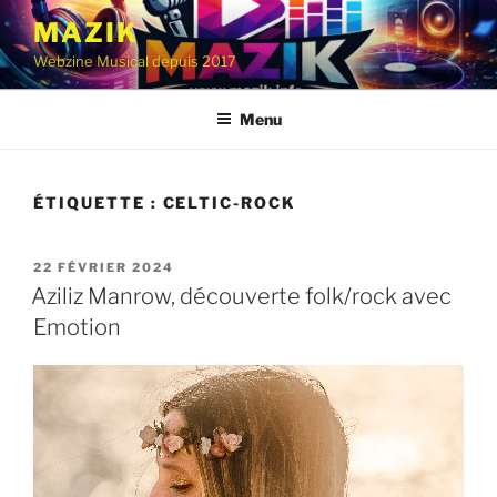
Aller
MAZIK
au
Webzine Musical depuis 2017
contenu
principal
Menu
ÉTIQUETTE :
CELTIC-ROCK
PUBLIÉ
22 FÉVRIER 2024
LE
Aziliz Manrow, découverte folk/rock avec
Emotion