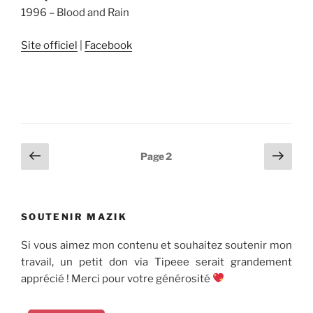
1996 – Blood and Rain
Site officiel
|
Facebook
Pagination
Page
Page
Page
2
précédente
suiv
des
publications
SOUTENIR MAZIK
Si vous aimez mon contenu et souhaitez soutenir mon
travail, un petit don via Tipeee serait grandement
apprécié ! Merci pour votre générosité