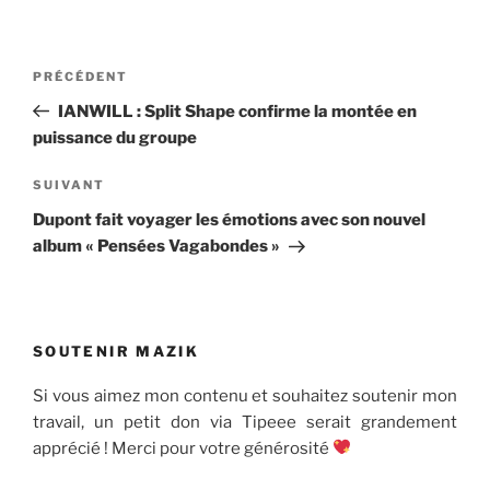
Navigation
Article
PRÉCÉDENT
de
précédent
IANWILL : Split Shape confirme la montée en
l’article
puissance du groupe
Article
SUIVANT
suivant
Dupont fait voyager les émotions avec son nouvel
album « Pensées Vagabondes »
SOUTENIR MAZIK
Si vous aimez mon contenu et souhaitez soutenir mon
travail, un petit don via Tipeee serait grandement
apprécié ! Merci pour votre générosité