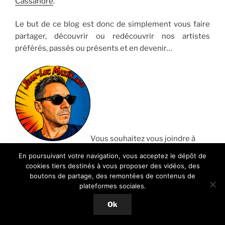
Cassandre
.
Le but de ce blog est donc de simplement vous faire
partager, découvrir ou redécouvrir nos artistes
préférés, passés ou présents et en devenir…
Vous souhaitez vous joindre à
nous pour parler Musique ?
Contactez-moi
…
En poursuivant votre navigation, vous acceptez le dépôt de
cookies tiers destinés à vous proposer des vidéos, des
Jean-Luc
boutons de partage, des remontées de contenus de
Admin
Mazik.info
plateformes sociales.
Ok