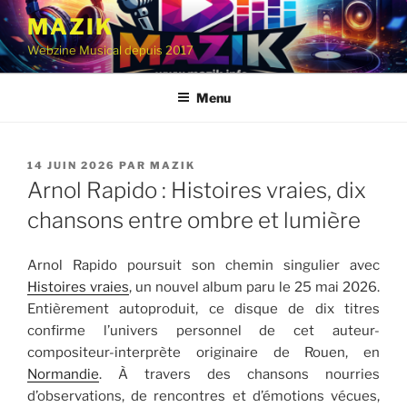
Aller
MAZIK
au
Webzine Musical depuis 2017
contenu
principal
Menu
PUBLIÉ
14 JUIN 2026
PAR
MAZIK
LE
Arnol Rapido : Histoires vraies, dix
chansons entre ombre et lumière
Arnol Rapido poursuit son chemin singulier avec
Histoires vraies
, un nouvel album paru le 25 mai 2026.
Entièrement autoproduit, ce disque de dix titres
confirme l’univers personnel de cet auteur-
compositeur-interprète originaire de Rouen, en
Normandie
. À travers des chansons nourries
d’observations, de rencontres et d’émotions vécues,