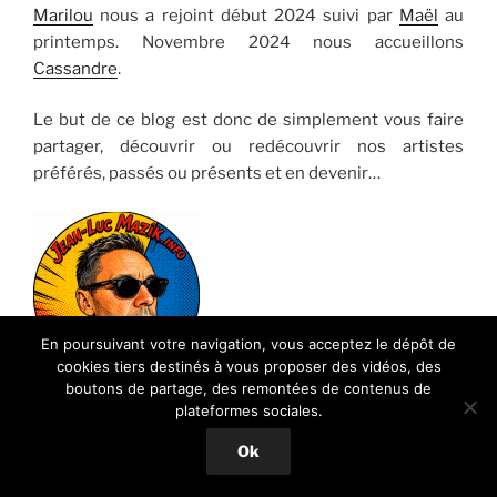
Marilou
nous a rejoint début 2024 suivi par
Maël
au
printemps. Novembre 2024 nous accueillons
Cassandre
.
Le but de ce blog est donc de simplement vous faire
partager, découvrir ou redécouvrir nos artistes
préférés, passés ou présents et en devenir…
En poursuivant votre navigation, vous acceptez le dépôt de
cookies tiers destinés à vous proposer des vidéos, des
Vous souhaitez vous joindre à
boutons de partage, des remontées de contenus de
nous pour parler Musique ?
Contactez-moi
…
plateformes sociales.
Jean-Luc
Ok
Admin
Mazik.info