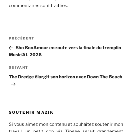
commentaires sont traitées
.
Navigation
Article
PRÉCÉDENT
de
précédent
Sho BonAmour en route vers la finale du tremplin
l’article
Music’AL 2026
Article
SUIVANT
suivant
The Dredge élargit son horizon avec Down The Beach
SOUTENIR MAZIK
Si vous aimez mon contenu et souhaitez soutenir mon
travail, un petit don via Tipeee serait grandement