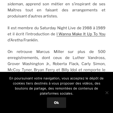
sideman
, apprend son métier en s’inspirant de ses
Maîtres tout en faisant des arrangements et
produisant d’autres artistes.
Il est membre du Saturday Night Live de 1988 à 1989
et il écrit l’introduction de
I Wanna Make It Up To You
d’Aretha Franklin.
On retrouve Marcus Miller sur plus de 500
enregistrements, dont ceux de Luther Vandross,
Grover Washington Jr., Roberta Flack, Carly Simon,
McCoy Tyner, Bryan Ferry et
Billy Idol
et remporte le
prix «
Most Valuable Player
» attribué aux musiciens de
En poursuivant votre navigation, vous acceptez le dépôt de
studio par la (NARAS ou Recording Academy) trois ans
cookies tiers destinés à vous proposer des vidéos, des
de suite.
boutons de partage, des remontées de contenus de
plateformes sociales.
Dans les années 90, il commence à écrire pour lui
Ok
même, sort ses propres albums solo et part en
tournées régulièrement avec son groupe.