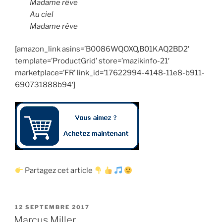
Madame rêve
Au ciel
Madame rêve
[amazon_link asins=’B0086WQOXQ,B01KAQ2BD2′
template=’ProductGrid’ store=’mazikinfo-21′
marketplace=’FR’ link_id=’17622994-4148-11e8-b911-
690731888b94′]
Partagez cet article
PUBLIÉ
12 SEPTEMBRE 2017
LE
Marcus Miller