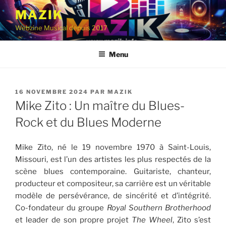
Aller
MAZIK
au
Webzine Musical depuis 2017
contenu
principal
Menu
PUBLIÉ
16 NOVEMBRE 2024
PAR
MAZIK
LE
Mike Zito : Un maître du Blues-
Rock et du Blues Moderne
Mike Zito, né le 19 novembre 1970 à Saint-Louis,
Missouri, est l’un des artistes les plus respectés de la
scène blues contemporaine. Guitariste, chanteur,
producteur et compositeur, sa carrière est un véritable
modèle de persévérance, de sincérité et d’intégrité.
Co-fondateur du groupe
Royal Southern Brotherhood
et leader de son propre projet
The Wheel
, Zito s’est