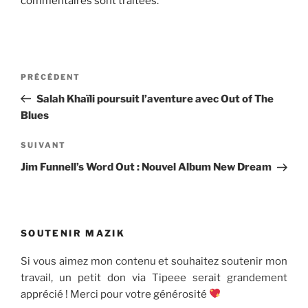
commentaires sont traitées
.
Navigation
Article
PRÉCÉDENT
de
précédent
Salah Khaïli poursuit l’aventure avec Out of The
l’article
Blues
Article
SUIVANT
suivant
Jim Funnell’s Word Out : Nouvel Album New Dream
SOUTENIR MAZIK
Si vous aimez mon contenu et souhaitez soutenir mon
travail, un petit don via Tipeee serait grandement
apprécié ! Merci pour votre générosité