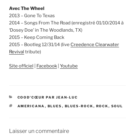
Avec The Wheel
2013 – Gone To Texas
2014 – Songs From The Road (enregistré 01/10/2014 à
‘Dosey Doe’ in The Woodlands, TX)
2015 – Keep Coming Back
2015 – Bootleg 12/31/14 (live
Creedence Clearwater
Revival
tribute)
Site officiel
|
Facebook
|
Youtube
CATÉGORIES
COOD'CŒUR PAR JEAN-LUC
ÉTIQUETTES
AMERICANA
,
BLUES
,
BLUES-ROCK
,
ROCK
,
SOUL
Laisser un commentaire