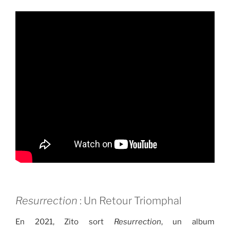
Resurrection
: Un Retour Triomphal
En 2021, Zito sort
Resurrection
, un album