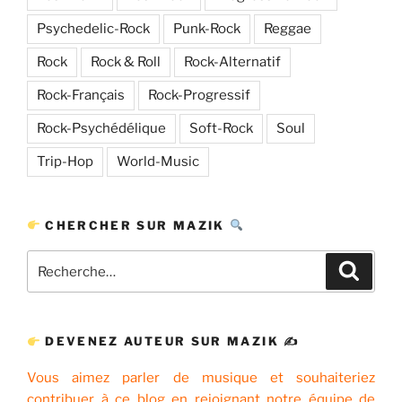
Psychedelic-Rock
Punk-Rock
Reggae
Rock
Rock & Roll
Rock-Alternatif
Rock-Français
Rock-Progressif
Rock-Psychédélique
Soft-Rock
Soul
Trip-Hop
World-Music
CHERCHER SUR MAZIK
Recherche
Recher
pour
:
DEVENEZ AUTEUR SUR MAZIK ✍
Vous aimez parler de musique et souhaiteriez
contribuer à ce blog en rejoignant notre équipe de