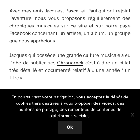
Avec mes amis Jacques, Pascal et Paul qui ont rejoint
l’aventure, nous vous proposons régulièrement des
chroniques musicales sur ce site et sur notre page
Facebook
concernant un artiste, un album, un groupe
que nous apprécions.
Jacques qui possède une grande culture musicale a eu
l’idée de publier ses
Chronorock
c’est à dire un billet
très détaillé et documenté relatif à « une année / un
titre ».
Pascal est un audiophile averti, collectionneur de
En poursuivant votre navigation, vous acceptez le dépôt de
vinyles et véritable encyclopédie vivante. Sous la
cookies tiers destinés à vous proposer des vidéos, des
rubrique
Les Pépites à Pascal
, Il nous livre de temps à
boutons de partage, des remontées de contenus de
autres quelques-unes des curiosités dont il a le secret,
plateformes sociales.
généralement des raretés qui méritent d’être
Ok
découvertes…