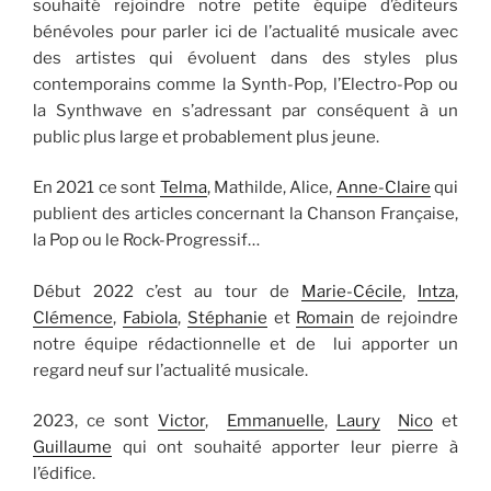
souhaité rejoindre notre petite équipe d’éditeurs
bénévoles pour parler ici de l’actualité musicale avec
des artistes qui évoluent dans des styles plus
contemporains comme la Synth-Pop, l’Electro-Pop ou
la Synthwave en s’adressant par conséquent à un
public plus large et probablement plus jeune.
En 2021 ce sont
Telma
, Mathilde, Alice,
Anne-Claire
qui
publient des articles concernant la Chanson Française,
la Pop ou le Rock-Progressif…
Début 2022 c’est au tour de
Marie-Cécile
,
Intza
,
Clémence
,
Fabiola
,
Stéphanie
et
Romain
de rejoindre
notre équipe rédactionnelle et de lui apporter un
regard neuf sur l’actualité musicale.
2023, ce sont
Victor
,
Emmanuelle
,
Laury
Nico
et
Guillaume
qui ont souhaité apporter leur pierre à
l’édifice.