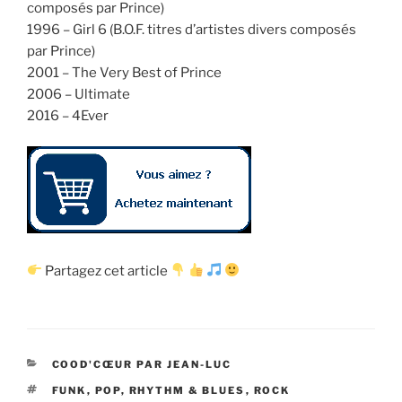
composés par Prince)
1996 – Girl 6 (B.O.F. titres d’artistes divers composés
par Prince)
2001 – The Very Best of Prince
2006 – Ultimate
2016 – 4Ever
Partagez cet article
CATÉGORIES
COOD'CŒUR PAR JEAN-LUC
ÉTIQUETTES
FUNK
,
POP
,
RHYTHM & BLUES
,
ROCK