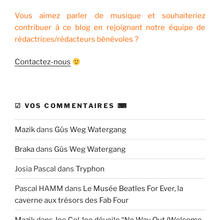
Vous aimez parler de musique et souhaiteriez
contribuer à ce blog en rejoignant notre équipe de
rédactrices/rédacteurs bénévoles ?
Contactez-nous
☑ VOS COMMENTAIRES ⌨
Mazik
dans
Güs Weg Watergang
Braka
dans
Güs Weg Watergang
Josia Pascal
dans
Tryphon
Pascal HAMM
dans
Le Musée Beatles For Ever, la
caverne aux trésors des Fab Four
Mazik
dans
Joe Col Joe dévoile “No Way Out (Welcome