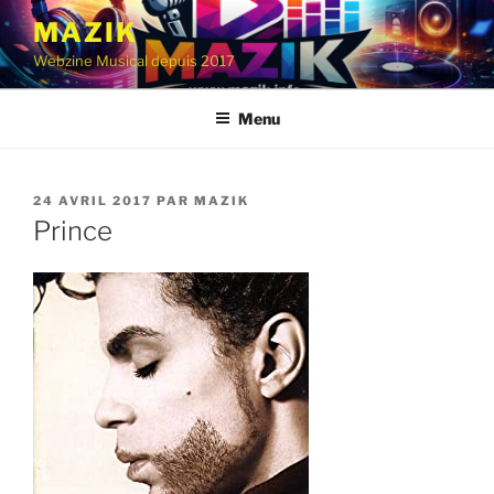
Aller
MAZIK
au
Webzine Musical depuis 2017
contenu
principal
Menu
PUBLIÉ
24 AVRIL 2017
PAR
MAZIK
LE
Prince