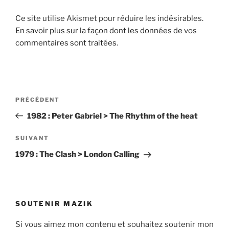
Ce site utilise Akismet pour réduire les indésirables.
En savoir plus sur la façon dont les données de vos
commentaires sont traitées
.
Navigation
Article
PRÉCÉDENT
de
précédent
1982 : Peter Gabriel > The Rhythm of the heat
l’article
Article
SUIVANT
suivant
1979 : The Clash > London Calling
SOUTENIR MAZIK
Si vous aimez mon contenu et souhaitez soutenir mon