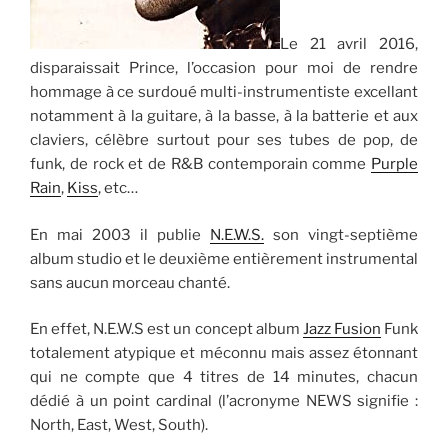
Le 21 avril 2016,
disparaissait Prince, l’occasion pour moi de rendre
hommage à ce surdoué multi-instrumentiste excellant
notamment à la guitare, à la basse, à la batterie et aux
claviers, célèbre surtout pour ses tubes de pop, de
funk, de rock et de R&B contemporain comme
Purple
Rain
,
Kiss
, etc…
En mai 2003 il publie
N.E.W.S.
son vingt-septième
album studio et le deuxième entièrement instrumental
sans aucun morceau chanté.
En effet, N.E.W.S est un concept album
Jazz Fusion
Funk
totalement atypique et méconnu mais assez étonnant
qui ne compte que 4 titres de 14 minutes, chacun
dédié à un point cardinal (l’acronyme NEWS signifie :
North, East, West, South).