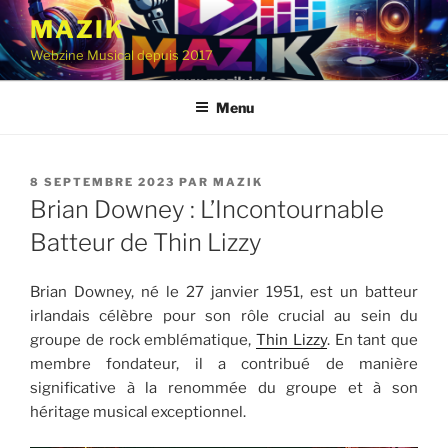
Aller
MAZIK
au
Webzine Musical depuis 2017
contenu
principal
Menu
PUBLIÉ
8 SEPTEMBRE 2023
PAR
MAZIK
LE
Brian Downey : L’Incontournable
Batteur de Thin Lizzy
Brian Downey, né le 27 janvier 1951, est un batteur
irlandais célèbre pour son rôle crucial au sein du
groupe de rock emblématique,
Thin Lizzy
. En tant que
membre fondateur, il a contribué de manière
significative à la renommée du groupe et à son
héritage musical exceptionnel.