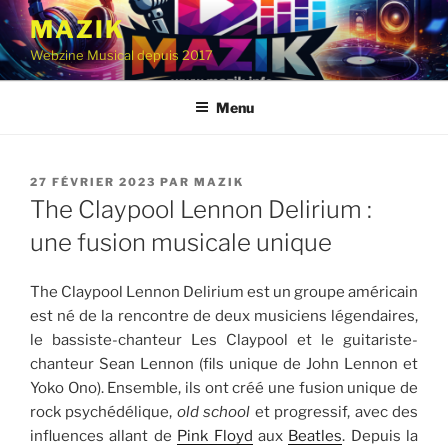
Aller
MAZIK
au
Webzine Musical depuis 2017
contenu
principal
Menu
PUBLIÉ
27 FÉVRIER 2023
PAR
MAZIK
LE
The Claypool Lennon Delirium :
une fusion musicale unique
The Claypool Lennon Delirium est un groupe américain
est né de la rencontre de deux musiciens légendaires,
le bassiste-chanteur Les Claypool et le guitariste-
chanteur Sean Lennon (fils unique de John Lennon et
Yoko Ono). Ensemble, ils ont créé une fusion unique de
rock psychédélique,
old school
et progressif, avec des
influences allant de
Pink Floyd
aux
Beatles
. Depuis la