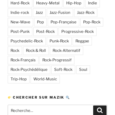
Hard-Rock
Heavy-Metal
Hip-Hop
Indie
Indie-rock
Jazz
Jazz-Fusion
Jazz-Rock
New-Wave
Pop
Pop-Française
Pop-Rock
Post-Punk
Post-Rock
Progressive-Rock
Psychedelic-Rock
Punk-Rock
Reggae
Rock
Rock & Roll
Rock-Alternatif
Rock-Français
Rock-Progressif
Rock-Psychédélique
Soft-Rock
Soul
Trip-Hop
World-Music
CHERCHER SUR MAZIK
Recherche
Recher
pour