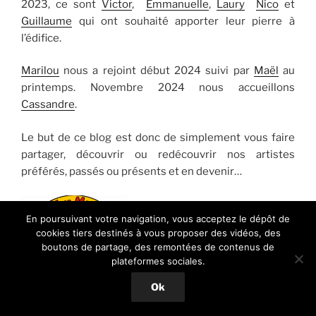
2023, ce sont
Victor
,
Emmanuelle
,
Laury
Nico
et
Guillaume
qui ont souhaité apporter leur pierre à
l’édifice.
Marilou
nous a rejoint début 2024 suivi par
Maël
au
printemps. Novembre 2024 nous accueillons
Cassandre
.
Le but de ce blog est donc de simplement vous faire
partager, découvrir ou redécouvrir nos artistes
préférés, passés ou présents et en devenir…
En poursuivant votre navigation, vous acceptez le dépôt de
cookies tiers destinés à vous proposer des vidéos, des
boutons de partage, des remontées de contenus de
plateformes sociales.
Ok
Vous souhaitez vous joindre à
nous pour parler Musique ?
Contactez-moi
…