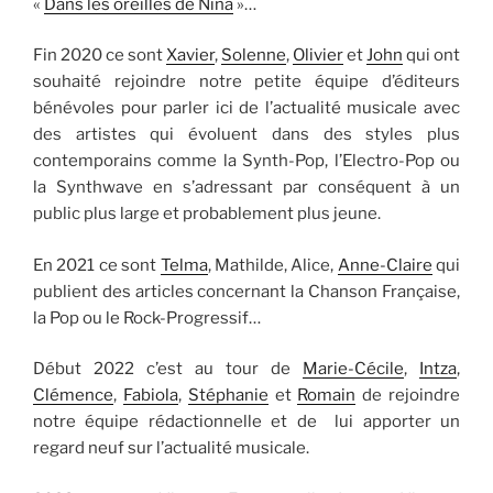
«
Dans les oreilles de Nina
»…
Fin 2020 ce sont
Xavier
,
Solenne
,
Olivier
et
John
qui ont
souhaité rejoindre notre petite équipe d’éditeurs
bénévoles pour parler ici de l’actualité musicale avec
des artistes qui évoluent dans des styles plus
contemporains comme la Synth-Pop, l’Electro-Pop ou
la Synthwave en s’adressant par conséquent à un
public plus large et probablement plus jeune.
En 2021 ce sont
Telma
, Mathilde, Alice,
Anne-Claire
qui
publient des articles concernant la Chanson Française,
la Pop ou le Rock-Progressif…
Début 2022 c’est au tour de
Marie-Cécile
,
Intza
,
Clémence
,
Fabiola
,
Stéphanie
et
Romain
de rejoindre
notre équipe rédactionnelle et de lui apporter un
regard neuf sur l’actualité musicale.