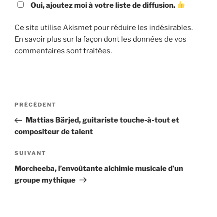
Oui, ajoutez moi à votre liste de diffusion.
Ce site utilise Akismet pour réduire les indésirables.
En savoir plus sur la façon dont les données de vos
commentaires sont traitées
.
Navigation
Article
PRÉCÉDENT
de
précédent
Mattias Bärjed, guitariste touche-à-tout et
l’article
compositeur de talent
Article
SUIVANT
suivant
Morcheeba, l’envoûtante alchimie musicale d’un
groupe mythique