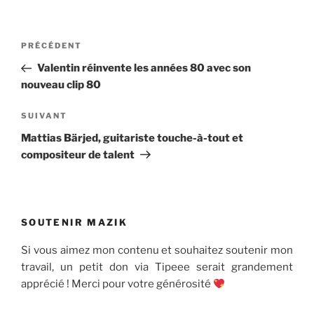
Navigation
Article
PRÉCÉDENT
de
précédent
Valentin réinvente les années 80 avec son
l’article
nouveau clip 80
Article
SUIVANT
suivant
Mattias Bärjed, guitariste touche-à-tout et
compositeur de talent
SOUTENIR MAZIK
Si vous aimez mon contenu et souhaitez soutenir mon
travail, un petit don via Tipeee serait grandement
apprécié ! Merci pour votre générosité