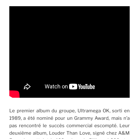
Le premier album du groupe, Ultramega OK, sorti en
1989, a été nominé pour un Grammy Award, mais n’a
pas rencontré le succès commercial escompté. Leur
deuxième album, Louder Than Love, signé chez A&M