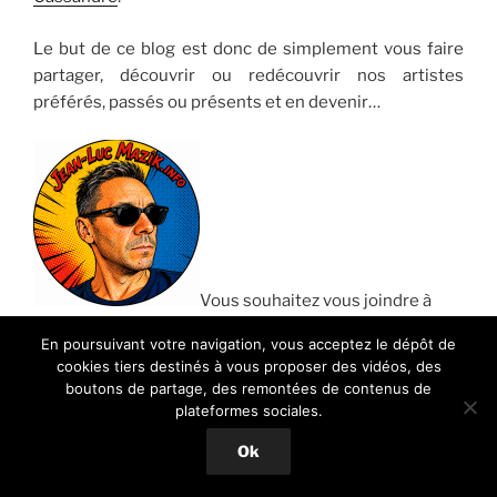
Le but de ce blog est donc de simplement vous faire
partager, découvrir ou redécouvrir nos artistes
préférés, passés ou présents et en devenir…
Vous souhaitez vous joindre à
nous pour parler Musique ?
Contactez-moi
…
En poursuivant votre navigation, vous acceptez le dépôt de
cookies tiers destinés à vous proposer des vidéos, des
Jean-Luc
boutons de partage, des remontées de contenus de
Admin
Mazik.info
plateformes sociales.
Ok