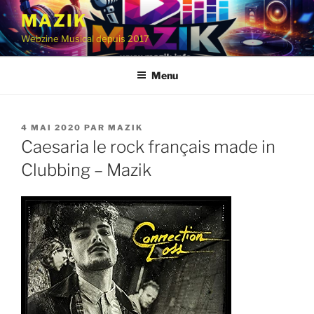
Aller
MAZIK
au
Webzine Musical depuis 2017
contenu
principal
Menu
PUBLIÉ
4 MAI 2020
PAR
MAZIK
LE
Caesaria le rock français made in
Clubbing – Mazik