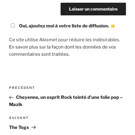
Oui, ajoutez moi à votre liste de diffusion.
Ce site utilise Akismet pour réduire les indésirables.
En savoir plus sur la façon dont les données de vos
commentaires sont traitées
.
Navigation
Article
PRÉCÉDENT
de
précédent
Cheyenne, un esprit Rock teinté d’une folie pop –
l’article
Mazik
Article
SUIVANT
suivant
The Togs