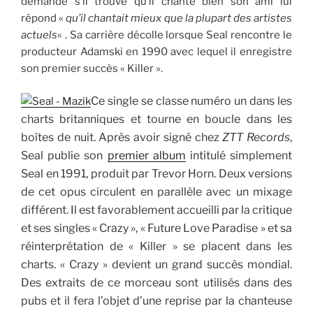
demande s’il trouve qu’il chante bien son ami lui
répond «
qu’il chantait mieux que la plupart des artistes
actuels
« . Sa carrière décolle lorsque Seal rencontre le
producteur Adamski en 1990 avec lequel il enregistre
son premier succès « Killer ».
Ce single se classe numéro un dans les
charts britanniques et tourne en boucle dans les
boîtes de nuit. Après avoir signé chez
ZTT Records
,
Seal publie son
premier album
intitulé simplement
Seal en 1991, produit par Trevor Horn.
Deux versions
de cet opus circulent en parallèle avec un mixage
différent. Il est favorablement accueilli par la critique
et ses singles « Crazy », « Future Love Paradise » et sa
réinterprétation de « Killer » se placent dans les
charts. « Crazy » devient un grand succès mondial.
Des extraits de ce morceau sont utilisés dans des
pubs et il fera l’objet d’une reprise par la chanteuse