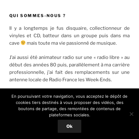
QUI SOMMES-NOUS ?
Il y a longtemps je fus disquaire, collectionneur de
vinyles et CD, batteur dans un groupe puis dans ma
cave
mais toute ma vie passionné de musique.
J’ai aussi été animateur radio sur une « radio libre » au
début des années 80 puis, parallèlement à ma carrière
professionnelle, j’ai fait des remplacements sur une
antenne locale de Radio France les Week-Ends.
Mes goûts musicaux sont relativement éclectiques
En poursuivant votre navigation, vous acceptez le dépôt de
mais exigeants.
cookies tiers destinés à vous proposer des vidéos, des
boutons de partage, des remontées de contenus de
plateformes sociales.
Avec mes amis Jacques, Pascal et Paul qui ont rejoint
l’aventure, nous vous proposons régulièrement des
Ok
chroniques musicales sur ce site et sur notre page
Facebook
concernant un artiste, un album, un groupe