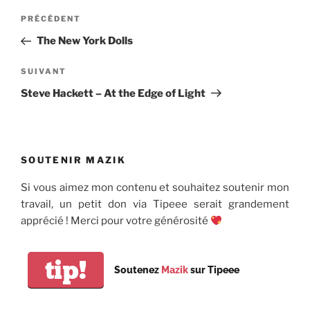
Navigation
Article
PRÉCÉDENT
de
précédent
The New York Dolls
l’article
Article
SUIVANT
suivant
Steve Hackett – At the Edge of Light
SOUTENIR MAZIK
Si vous aimez mon contenu et souhaitez soutenir mon
travail, un petit don via Tipeee serait grandement
apprécié ! Merci pour votre générosité
tip!
Soutenez
Mazik
sur Tipeee