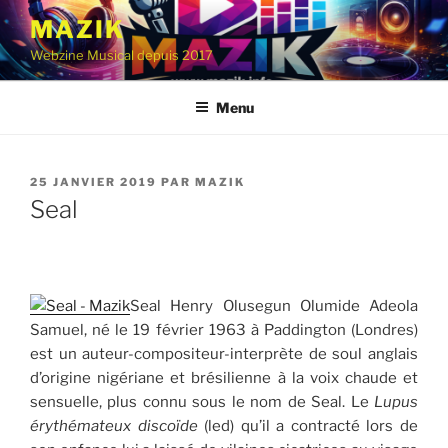
Aller
MAZIK
au
Webzine Musical depuis 2017
contenu
principal
Menu
PUBLIÉ
25 JANVIER 2019
PAR
MAZIK
LE
Seal
Seal Henry Olusegun Olumide Adeola
Samuel, né le 19 février 1963 à Paddington (Londres)
est un auteur-compositeur-interprète de soul anglais
d’origine nigériane et brésilienne à la voix chaude et
sensuelle, plus connu sous le nom de Seal. Le
Lupus
érythémateux discoïde
(led) qu’il a contracté lors de