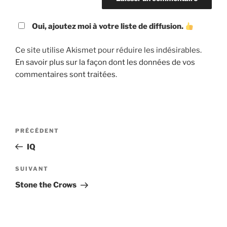
Oui, ajoutez moi à votre liste de diffusion.
Ce site utilise Akismet pour réduire les indésirables.
En savoir plus sur la façon dont les données de vos
commentaires sont traitées
.
Navigation
Article
PRÉCÉDENT
de
précédent
IQ
l’article
Article
SUIVANT
suivant
Stone the Crows