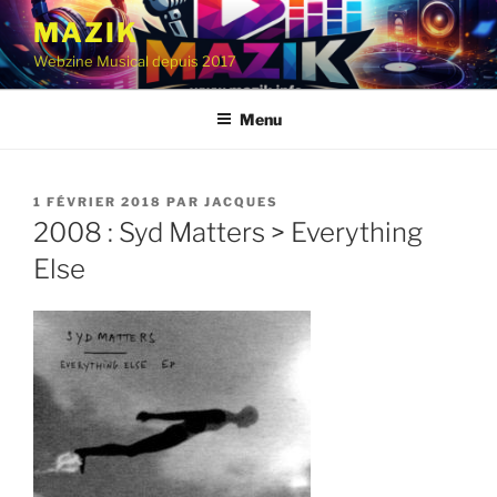
Aller
MAZIK
au
Webzine Musical depuis 2017
contenu
principal
Menu
PUBLIÉ
1 FÉVRIER 2018
PAR
JACQUES
LE
2008 : Syd Matters > Everything
Else