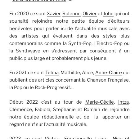
Fin 2020 ce sont
Xavier
,
Solenne
,
Olivier
et
John
qui ont
souhaité rejoindre notre petite équipe d’éditeurs
bénévoles pour parler ici de l’actualité musicale avec
des artistes qui évoluent dans des styles plus
contemporains comme la Synth-Pop, l’Electro-Pop ou
la Synthwave en s’adressant par conséquent à un
public plus large et probablement plus jeune.
En 2021 ce sont
Telma
, Mathilde, Alice,
Anne-Claire
qui
publient des articles concernant la Chanson Française,
la Pop ou le Rock-Progressif…
Début 2022 c’est au tour de
Marie-Cécile
,
Intza
,
Clémence
,
Fabiola
,
Stéphanie
et
Romain
de rejoindre
notre équipe rédactionnelle et de lui apporter un
regard neuf sur l’actualité musicale.
2023, ce sont
Victor
,
Emmanuelle
,
Laury
Nico
et