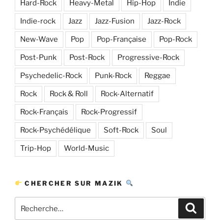
Hard-Rock
Heavy-Metal
Hip-Hop
Indie
Indie-rock
Jazz
Jazz-Fusion
Jazz-Rock
New-Wave
Pop
Pop-Française
Pop-Rock
Post-Punk
Post-Rock
Progressive-Rock
Psychedelic-Rock
Punk-Rock
Reggae
Rock
Rock & Roll
Rock-Alternatif
Rock-Français
Rock-Progressif
Rock-Psychédélique
Soft-Rock
Soul
Trip-Hop
World-Music
CHERCHER SUR MAZIK
Recherche
Recher
pour