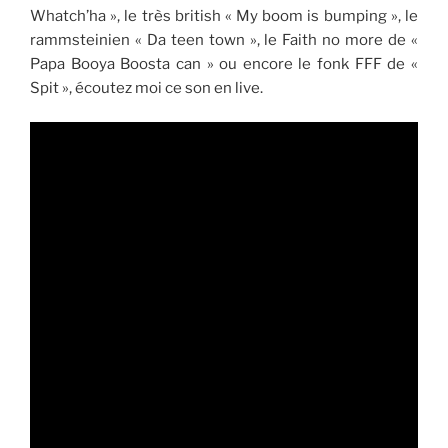
Whatch’ha », le très british « My boom is bumping », le
rammsteinien « Da teen town », le Faith no more de «
Papa Booya Boosta can » ou encore le fonk FFF de «
Spit », écoutez moi ce son en live.