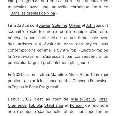
Elle partagera ici de temps à autres ses découvertes
musicales avec une nouvelle chronique intitulée
«
Dans les oreilles de Nina
»…
Fin 2020 ce sont
Xavier
,
Solenne
,
Olivier
et
John
qui ont
souhaité rejoindre notre petite équipe d’éditeurs
bénévoles pour parler ici de l’actualité musicale avec
des artistes qui évoluent dans des styles plus
contemporains comme la Synth-Pop, l’Electro-Pop ou
la Synthwave en s’adressant par conséquent à un
public plus large et probablement plus jeune.
En 2021 ce sont
Telma
, Mathilde, Alice,
Anne-Claire
qui
publient des articles concernant la Chanson Française,
la Pop ou le Rock-Progressif…
Début 2022 c’est au tour de
Marie-Cécile
,
Intza
,
Clémence
,
Fabiola
,
Stéphanie
et
Romain
de rejoindre
notre équipe rédactionnelle et de lui apporter un