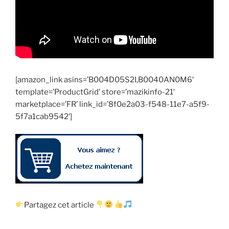
[amazon_link asins=’B004D05S2I,B0040AN0M6′
template=’ProductGrid’ store=’mazikinfo-21′
marketplace=’FR’ link_id=’8f0e2a03-f548-11e7-a5f9-
5f7a1cab9542′]
Partagez cet article