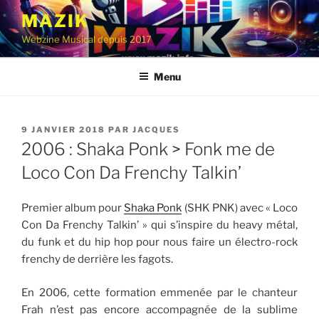
Aller
MAZIK
au
Webzine Musical depuis 2017
contenu
principal
Menu
PUBLIÉ
9 JANVIER 2018
PAR
JACQUES
LE
2006 : Shaka Ponk > Fonk me de
Loco Con Da Frenchy Talkin’
Premier album pour
Shaka Ponk
(SHK PNK) avec « Loco
Con Da Frenchy Talkin’ » qui s’inspire du heavy métal,
du funk et du hip hop pour nous faire un électro-rock
frenchy de derrière les fagots.
En 2006, cette formation emmenée par le chanteur
Frah n’est pas encore accompagnée de la sublime