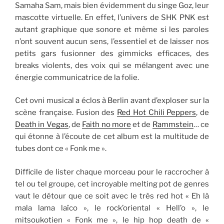
Samaha Sam, mais bien évidemment du singe Goz, leur
mascotte virtuelle. En effet, l’univers de SHK PNK est
autant graphique que sonore et même si les paroles
n’ont souvent aucun sens, l’essentiel et de laisser nos
petits gars fusionner des gimmicks efficaces, des
breaks violents, des voix qui se mélangent avec une
énergie communicatrice de la folie.
Cet ovni musical a éclos à Berlin avant d’exploser sur la
scène française. Fusion des
Red Hot Chili Peppers
, de
Death in Vegas
, de
Faith no more
et de
Rammstein
… ce
qui étonne à l’écoute de cet album est la multitude de
tubes dont ce « Fonk me ».
Difficile de lister chaque morceau pour le raccrocher à
tel ou tel groupe, cet incroyable melting pot de genres
vaut le détour que ce soit avec le très red hot « Eh là
mala lama laïco », le rock’oriental « Hell’o », le
mitsoukotien « Fonk me », le hip hop death de «