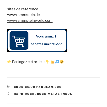
sites de référence
www.rammstein.de
www.rammsteinworld.com
Partagez cet article
CATÉGORIES
COOD'CŒUR PAR JEAN-LUC
ÉTIQUETTES
HARD-ROCK
,
ROCK-METAL-INDUS