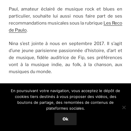
Paul, amateur éclairé de musique rock et blues en
particulier, souhaite lui aussi nous faire part de ses
recommandations musicales sous la rubrique
Les Reco
de Paulo
.
Nina s’est jointe à nous en septembre 2017. Il s’agit
d’une jeune parisienne passionnée d’histoire, d’art et
de musique, fidèle auditrice de Fip, ses préférences
vont à la musique indie, au folk, à la chanson, aux
musiques du monde.
Elle partagera ici de temps à autres ses découvertes
En poursuivant votre navigation, vous acceptez le dépôt de
musicales avec une nouvelle chronique intitulée
cookies tiers destinés à vous proposer des vidéos, des
«
Dans les oreilles de Nina
»…
boutons de partage, des remontées de contenus de
plateformes sociales.
Fin 2020 ce sont
Xavier
,
Solenne
,
Olivier
et
John
qui ont
Ok
souhaité rejoindre notre petite équipe d’éditeurs
bénévoles pour parler ici de l’actualité musicale avec