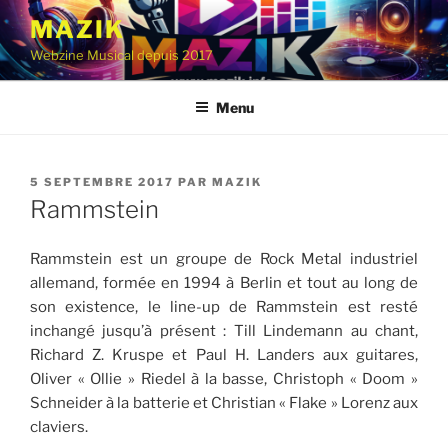
Aller
MAZIK
au
Webzine Musical depuis 2017
contenu
principal
Menu
PUBLIÉ
5 SEPTEMBRE 2017
PAR
MAZIK
LE
Rammstein
Rammstein est un groupe de Rock Metal industriel
allemand, formée en 1994 à Berlin et tout au long de
son existence, le line-up de Rammstein est resté
inchangé jusqu’à présent : Till Lindemann au chant,
Richard Z. Kruspe et Paul H. Landers aux guitares,
Oliver « Ollie » Riedel à la basse, Christoph « Doom »
Schneider à la batterie et Christian « Flake » Lorenz aux
claviers.