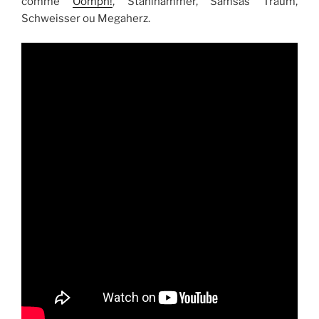
comme
Oomph!
, Stahlhammer, Samsas Traum,
Schweisser ou Megaherz.