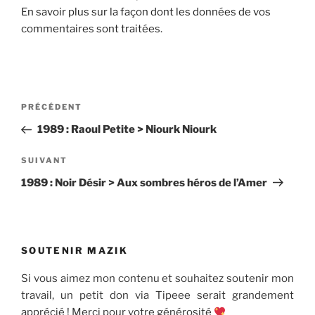
En savoir plus sur la façon dont les données de vos
commentaires sont traitées
.
Navigation
Article
PRÉCÉDENT
de
précédent
1989 : Raoul Petite > Niourk Niourk
l’article
Article
SUIVANT
suivant
1989 : Noir Désir > Aux sombres héros de l’Amer
SOUTENIR MAZIK
Si vous aimez mon contenu et souhaitez soutenir mon
travail, un petit don via Tipeee serait grandement
apprécié ! Merci pour votre générosité