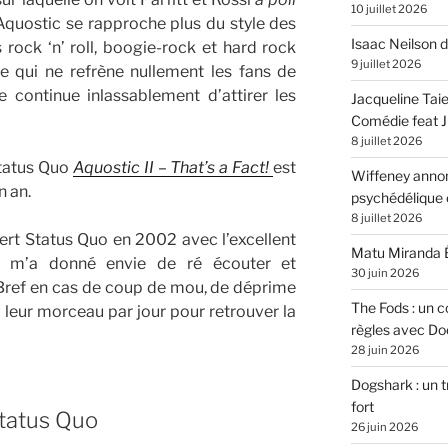
10 juillet 2026
Aquostic se rapproche plus du style des
Isaac Neilson d
 rock ‘n’ roll, boogie-rock et hard rock
9 juillet 2026
e qui ne refrène nullement les fans de
 continue inlassablement d’attirer les
Jacqueline Tai
Comédie feat Ju
8 juillet 2026
Status Quo
Aquostic II – That’s a Fact!
est
Wiffeney annon
n an.
psychédélique e
8 juillet 2026
ert Status Quo en 2002 avec l’excellent
Matu Miranda É
 m’a donné envie de ré écouter et
30 juin 2026
 Bref en cas de coup de mou, de déprime
The Fods : un co
e leur morceau par jour pour retrouver la
règles avec Do
28 juin 2026
Dogshark : un t
fort
tatus Quo
26 juin 2026