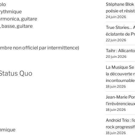
Stéphane Blok 
olo
poésie et résis
 rythmique
24 juin 2026
armonica, guitare
 basse, guitare
True Stories… A
éclatante de 
22 juin 2026
bre non officiel par intermittence)
Taihr : Allicanto
20 juin 2026
La Musique Se 
Status Quo
la découverte 
incontournable
18 juin 2026
Jean-Marie Pons
l’irrévérencieu
18 juin 2026
Android Trio : l
rock progressif
ythmique
18 juin 2026