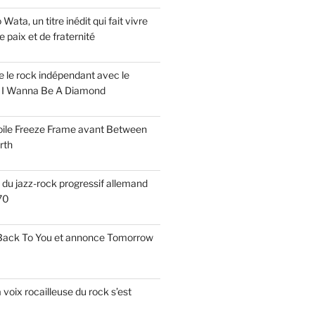
ata, un titre inédit qui fait vivre
paix et de fraternité
ise le rock indépendant avec le
e I Wanna Be A Diamond
voile Freeze Frame avant Between
rth
s du jazz-rock progressif allemand
70
 Back To You et annonce Tomorrow
a voix rocailleuse du rock s’est