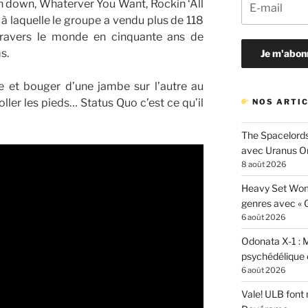
down, Whaterver You Want, Rockin ‘All
à laquelle le groupe a vendu plus de 118
travers le monde en cinquante ans de
s.
re et bouger d’une jambe sur l’autre au
ller les pieds… Status Quo c’est ce qu’il
NOS ARTIC
The Spacelords
avec Uranus O
8 août 2026
Heavy Set Woma
genres avec « Gi
6 août 2026
Odonata X-1 : 
psychédélique e
6 août 2026
Vale! ULB font