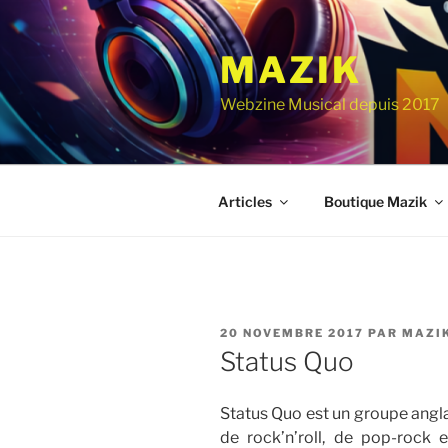
Aller
au
MAZIK
contenu
principal
Webzine Musical depuis 2017
Articles
Boutique Mazik
PUBLIÉ
20 NOVEMBRE 2017
PAR
MAZI
LE
Status Quo
Status Quo est un groupe angla
de rock’n’roll, de pop-rock