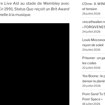
vre
Live Aid
au stade de Wembley avec
L’Orne : II. W
 En 1991, Status Quo reçoit un
Brit Award
et tension
26 juillet 2026
elle à la musique.
vincethealien r
« FORGIVENES
24 juillet 2026
Louis Mezzasom
rayon de soleil
24 juillet 2026
Prisoner : un 
les codes
22 juillet 2026
Yes Boone : le 
danser la planè
20 juillet 2026
From Sand To S
From Space »
18 juillet 2026