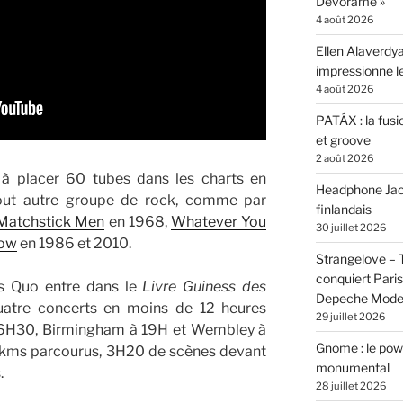
Devórame »
4 août 2026
Ellen Alaverdya
impressionne 
4 août 2026
PATÁX : la fusi
et groove
2 août 2026
 à placer 60 tubes dans les charts en
Headphone Jacks
tout autre groupe de rock, comme par
finlandais
 Matchstick Men
en 1968,
Whatever You
30 juillet 2026
Now
en 1986 et 2010.
Strangelove –
conquiert Pari
s Quo entre dans le
Livre Guiness des
Depeche Mod
atre concerts en moins de 12 heures
29 juillet 2026
 16H30, Birmingham à 19H et Wembley à
Gnome : le powe
 kms parcourus, 3H20 de scènes devant
monumental
.
28 juillet 2026