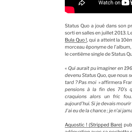
Status Quo a joué dans son pr
sorti en salles en juillet 2013. 
Bula Quo !
, qui a atteint la 10
morceau éponyme de l’album, « 
le centième single de Status Q
«
Qui aurait pu imaginer en 19
devenu Status Quo, que nous se
tard ? Pas moi
» affirmera Fran
pensions à la fin des 70’s q
craquions alors un fric fou
aujourd’hui. Si je devais mourir 
J’ai eu de la chance ; je n’ai j
Aquostic ! (Stripped Bare)
publ
adéquation avec sa pochette su