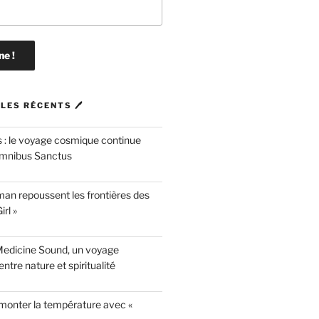
LES RÉCENTS 🖊
 : le voyage cosmique continue
mnibus Sanctus
n repoussent les frontières des
rl »
Medicine Sound, un voyage
ntre nature et spiritualité
 monter la température avec «