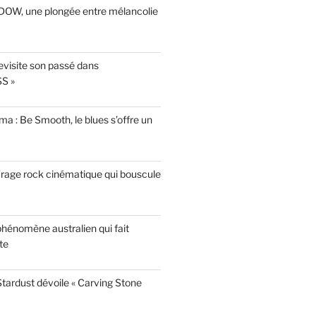
INDOW, une plongée entre mélancolie
evisite son passé dans
S »
a : Be Smooth, le blues s’offre un
garage rock cinématique qui bouscule
phénomène australien qui fait
te
tardust dévoile « Carving Stone