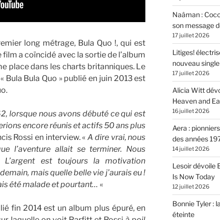
Naâman : Coco W
son message de 
17 juillet 2026
emier long métrage, Bula Quo !, qui est
Litiges! électr
Le film a coïncidé avec la sortie de l’album
nouveau singl
ème place dans les charts britanniques. Le
17 juillet 2026
Bula Bula Quo » publié en juin 2013 est
uo.
Alicia Witt dé
Heaven and Ea
16 juillet 2026
62, lorsque nous avons débuté ce qui est
rions encore réunis et actifs 50 ans plus
Aera : pionnier
cis Rossi en interview. «
A dire vrai, nous
des années 19
ue l’aventure allait se terminer. Nous
14 juillet 2026
. L’argent est toujours la motivation
Lesoir dévoile
demain, mais quelle belle vie j’aurais eu !
Is Now Today
amais été malade et pourtant…
«
12 juillet 2026
Bonnie Tyler : l
ié fin 2014 est un album plus épuré, en
éteinte
r laquelle on voit Parfitt et Rossi
à poil