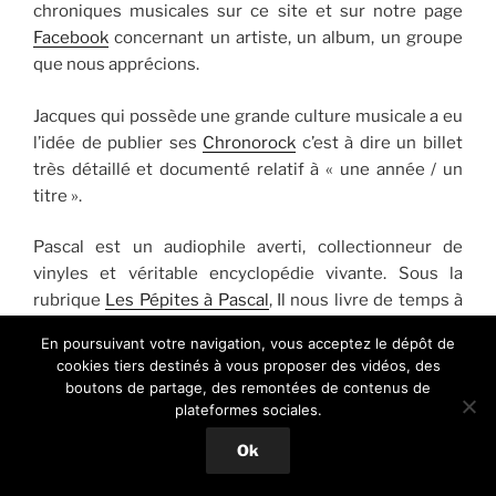
chroniques musicales sur ce site et sur notre page
Facebook
concernant un artiste, un album, un groupe
que nous apprécions.
Jacques qui possède une grande culture musicale a eu
l’idée de publier ses
Chronorock
c’est à dire un billet
très détaillé et documenté relatif à « une année / un
titre ».
Pascal est un audiophile averti, collectionneur de
vinyles et véritable encyclopédie vivante. Sous la
rubrique
Les Pépites à Pascal
, Il nous livre de temps à
autres quelques-unes des curiosités dont il a le secret,
En poursuivant votre navigation, vous acceptez le dépôt de
généralement des raretés qui méritent d’être
cookies tiers destinés à vous proposer des vidéos, des
découvertes…
boutons de partage, des remontées de contenus de
plateformes sociales.
Paul, amateur éclairé de musique rock et blues en
Ok
particulier, souhaite lui aussi nous faire part de ses
recommandations musicales sous la rubrique
Les Reco