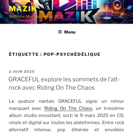
Aller
MAZIK
au
Webzine Musical depuis 2017
contenu
principal
Menu
ÉTIQUETTE :
POP-PSYCHÉDÉLIQUE
PUBLIÉ
2 JUIN 2025
LE
GRACEFUL explore les sommets de l’alt-
rock avec Riding On The Chaos
Le quatuor nantais GRACEFUL signe un retour
marquant avec
Riding On The Chaos
, un troisième
album studio envoûtant, sorti le 9 mars 2025 en CD,
vinyle et digital sur toutes les plateformes. Entre rock
alternatif intense, pop éthérée et envolées