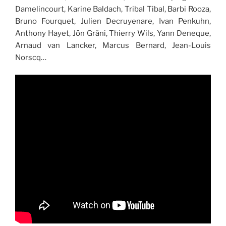
Damelincourt, Karine Baldach, Tribal Tibal, Barbi Rooza,
Bruno Fourquet, Julien Decruyenare, Ivan Penkuhn,
Anthony Hayet, Jön Gräni, Thierry Wils, Yann Deneque,
Arnaud van Lancker, Marcus Bernard, Jean-Louis
Norscq…