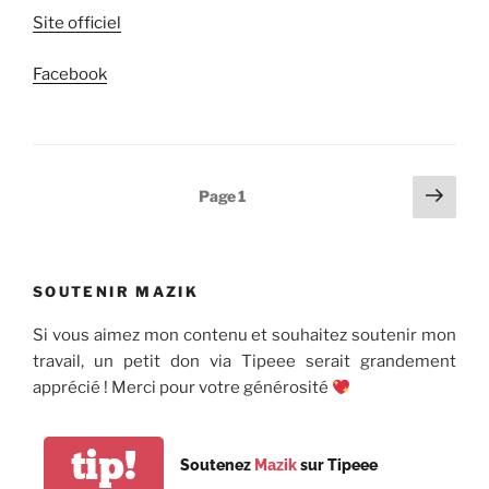
Site officiel
Facebook
Pagination
Page
Page
1
suiv
des
publications
SOUTENIR MAZIK
Si vous aimez mon contenu et souhaitez soutenir mon
travail, un petit don via Tipeee serait grandement
apprécié ! Merci pour votre générosité
tip!
Soutenez
Mazik
sur Tipeee