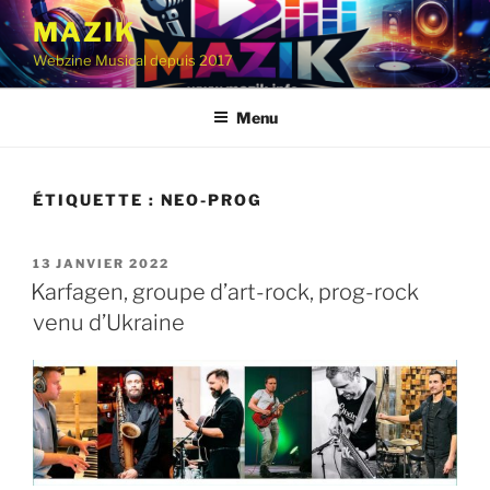
Aller
MAZIK
au
Webzine Musical depuis 2017
contenu
principal
Menu
ÉTIQUETTE :
NEO-PROG
PUBLIÉ
13 JANVIER 2022
LE
Karfagen, groupe d’art-rock, prog-rock
venu d’Ukraine