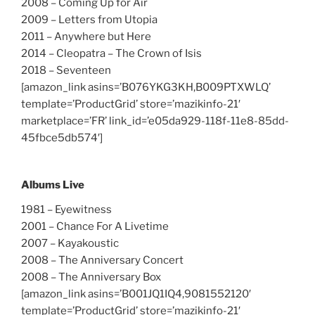
2008 – Coming Up for Air
2009 – Letters from Utopia
2011 – Anywhere but Here
2014 – Cleopatra – The Crown of Isis
2018 – Seventeen
[amazon_link asins=’B076YKG3KH,B009PTXWLQ’
template=’ProductGrid’ store=’mazikinfo-21′
marketplace=’FR’ link_id=’e05da929-118f-11e8-85dd-
45fbce5db574′]
Albums Live
1981 – Eyewitness
2001 – Chance For A Livetime
2007 – Kayakoustic
2008 – The Anniversary Concert
2008 – The Anniversary Box
[amazon_link asins=’B001JQ1IQ4,9081552120′
template=’ProductGrid’ store=’mazikinfo-21′