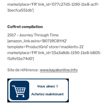
marketplace=’FR’ link_id=’077c27d5-1190-11e8-acff-
1becfca551db’]
Coffret compilation
2017 – Journey Through Time
[amazon_link asins=’B071RCBYH2′
template=’ProductGrid’ store=’mazikinfo-21′
marketplace=’FR’ link_id=’15a3a8db-1190-11e8-b805-
f1dfe51e74d0′]
Site de référence :
www.kayakonline.info