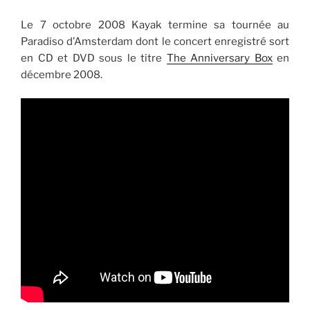
Le 7 octobre 2008 Kayak termine sa tournée au
Paradiso d’Amsterdam dont le concert enregistré sort
en CD et DVD sous le titre
The Anniversary Box
en
décembre 2008.