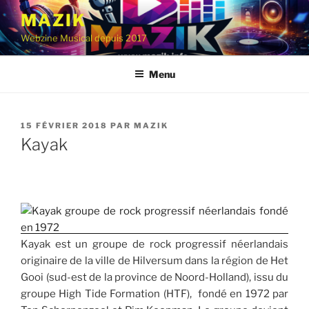
Aller
MAZIK
au
Webzine Musical depuis 2017
contenu
principal
Menu
PUBLIÉ
15 FÉVRIER 2018
PAR
MAZIK
LE
Kayak
Kayak est un groupe de rock progressif néerlandais
originaire de la ville de Hilversum dans la région de Het
Gooi (sud-est de la province de Noord-Holland), issu du
groupe High Tide Formation (HTF), fondé en 1972 par