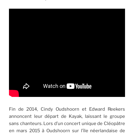
Fin de 2014, Cindy Oudshoorn et Edward Reekers
annoncent leur départ de Kayak, laissant le groupe
sans chanteurs. Lors d’un concert unique de Cléopâtre
en mars 2015 à Oudshoorn sur l’île néerlandaise de