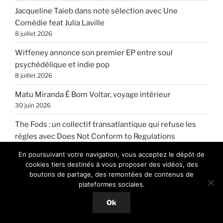
Jacqueline Taieb dans note sélection avec Une
Comédie feat Julia Laville
8 juillet 2026
Wiffeney annonce son premier EP entre soul
psychédélique et indie pop
8 juillet 2026
Matu Miranda É Bom Voltar, voyage intérieur
30 juin 2026
The Fods : un collectif transatlantique qui refuse les
règles avec Does Not Conform to Regulations
28 juin 2026
En poursuivant votre navigation, vous acceptez le dépôt de
cookies tiers destinés à vous proposer des vidéos, des
Dogshark : un trio blues-rock britannique qui mord fort
boutons de partage, des remontées de contenus de
26 juin 2026
plateformes sociales.
Stéphane Blok dévoile City 8047, un album entre
Ok
poésie et résistance
24 juin 2026