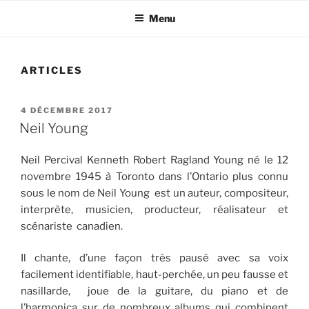
Menu
ARTICLES
PUBLIÉ
4 DÉCEMBRE 2017
LE
Neil Young
Neil Percival Kenneth Robert Ragland Young né le 12
novembre 1945 à Toronto dans l’Ontario plus connu
sous le nom de Neil Young est un auteur, compositeur,
interprète, musicien, producteur, réalisateur et
scénariste canadien.
Il chante, d’une façon très pausé avec sa voix
facilement identifiable, haut-perchée, un peu fausse et
nasillarde, joue de la guitare, du piano et de
l’harmonica sur de nombreux albums qui combinent