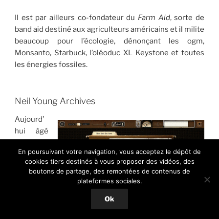
Il est par ailleurs co-fondateur du
Farm Aid
, sorte de
band aid destiné aux agriculteurs américains et il milite
beaucoup pour l’écologie, dénonçant les ogm,
Monsanto, Starbuck, l’oléoduc XL Keystone et toutes
les énergies fossiles.
Neil Young Archives
Aujourd’
hui âgé
de 72
En poursuivant votre navigation, vous acceptez le dépôt de
ans, Neil
cookies tiers destinés à vous proposer des vidéos, des
Young
boutons de partage, des remontées de contenus de
ouvre la
plateformes sociales.
totalité
Ok
de ses
Captures d’écran de 5 pages du site
albums