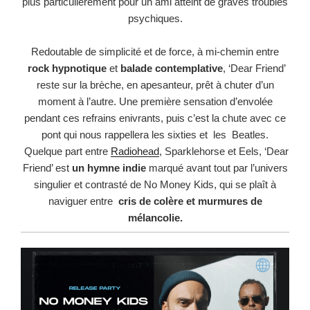
plus particulièrement pour un ami atteint de graves troubles
psychiques.
Redoutable de simplicité et de force, à mi-chemin entre
rock hypnotique
et
balade
contemplative
, ‘Dear Friend’
reste sur la brèche, en apesanteur, prêt à chuter d’un
moment à l’autre. Une première sensation d’envolée
pendant ces refrains enivrants,
puis c’est la chute avec ce
pont qui nous rappellera les sixties et les Beatles.
Quelque
part entre
Radiohead
, Sparklehorse et Eels, ‘Dear
Friend’ est
un hymne indie
marqué
avant tout par l’univers
singulier et contrasté de No Money Kids, qui se plaît à
naviguer
entre
cris de colère et murmures de
mélancolie.