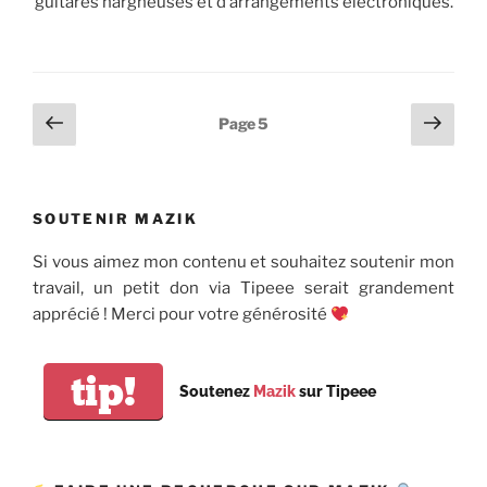
guitares hargneuses et d’arrangements électroniques.
Pagination
Page
Page
Page
5
précédente
suiv
des
publications
SOUTENIR MAZIK
Si vous aimez mon contenu et souhaitez soutenir mon
travail, un petit don via Tipeee serait grandement
apprécié ! Merci pour votre générosité
tip!
Soutenez
Mazik
sur Tipeee