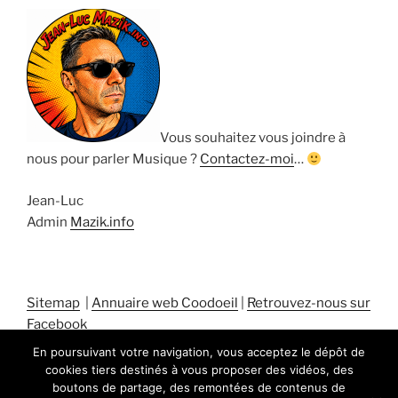
Vous souhaitez vous joindre à
nous pour parler Musique ?
Contactez-moi
…
Jean-Luc
Admin
Mazik.info
Sitemap
|
Annuaire web Coodoeil
|
Retrouvez-nous sur
Facebook
En poursuivant votre navigation, vous acceptez le dépôt de
cookies tiers destinés à vous proposer des vidéos, des
boutons de partage, des remontées de contenus de