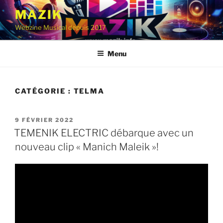
Aller
MAZIK
au
Webzine Musical depuis 2017
contenu
principal
Menu
CATÉGORIE :
TELMA
PUBLIÉ
9 FÉVRIER 2022
LE
TEMENIK ELECTRIC débarque avec un
nouveau clip « Manich Maleik »!