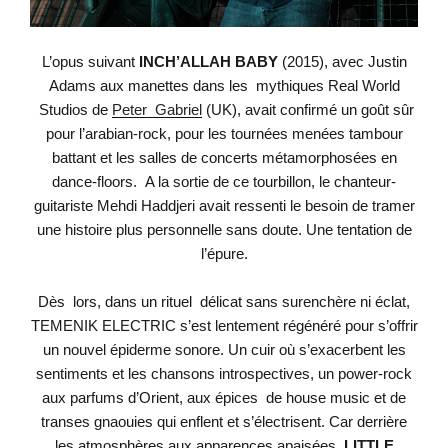
L’opus suivant
INCH’ALLAH BABY
(2015), avec Justin
Adams aux manettes dans les mythiques Real
World
Studios de
Peter Gabriel
(UK), avait confirmé un goût sûr
pour l’arabian-rock, pour les
tournées menées tambour
battant et les salles de concerts métamorphosées en
dance-floors. A la
sortie de ce tourbillon, le chanteur-
guitariste Mehdi Haddjeri avait ressenti le besoin de tramer
une
histoire plus personnelle sans doute. Une tentation de
l’épure.
Dès lors, dans un rituel délicat sans surenchère ni éclat,
TEMENIK ELECTRIC s’est lentement
régénéré pour s’offrir
un nouvel épiderme sonore. Un cuir où s’exacerbent les
sentiments et les
chansons introspectives, un power-rock
aux parfums d’Orient, aux épices de house music et de
transes gnaouies qui enflent et s’électrisent. Car derrière
les atmosphères aux apparences apaisées,
LITTLE