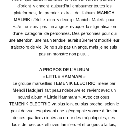
d’orient viennent aujourd’hui embaumer
toutes les
plateformes, le premier extrait de l’album
MANICH
MALEIK
s’étoffe d’un videoclip.
Manich Maleik pour
« Je ne suis pas un ange »
évoque
la
stigmatisation
d’une
catégorie
de
personnes. Des personnes pour qui
une attention, une main
tendue, aurait sûrement modifié leur
trajectoire de vie. Je ne suis pas un
ange, mais je ne suis
pas un monstre non plus…
A PROPOS DE L’ALBUM
« LITTLE HAMMAM »
Le groupe marseillais
TEMENIK ELECTRIC
mené par
Mehdi Haddjeri
fait peau ndébeuve et revient
avec un
nouvel album «
Little Hammam
».
Avec cet opus,
TEMENIK ELECTRIC va plus loin, ou plus proche, selon le
point de vue, esquissant
une géographie sonore à l’instar
de ces quartiers nichés au cœur des mégalopoles, ces
lacis de
rues aux effluves familiers et étrangers à la fois,