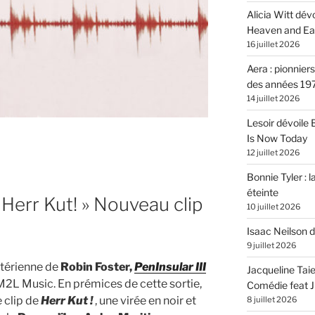
Alicia Witt dé
Heaven and Ea
16 juillet 2026
Aera : pionnier
des années 19
14 juillet 2026
Lesoir dévoile
Is Now Today
12 juillet 2026
Bonnie Tyler : l
éteinte
err Kut! » Nouveau clip
10 juillet 2026
Isaac Neilson d
9 juillet 2026
istérienne de
Robin Foster,
PenInsular III
Jacqueline Tai
2L Music. En prémices de cette sortie,
Comédie feat Ju
 clip de
Herr Kut !
, une virée en noir et
8 juillet 2026