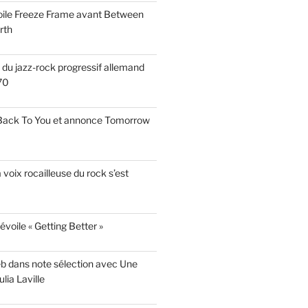
voile Freeze Frame avant Between
rth
s du jazz-rock progressif allemand
70
 Back To You et annonce Tomorrow
a voix rocailleuse du rock s’est
évoile « Getting Better »
eb dans note sélection avec Une
lia Laville