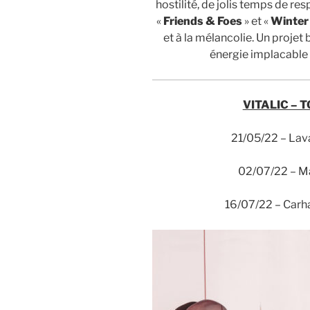
hostilité, de jolis temps de re
«
Friends & Foes
» et «
Winte
et à la mélancolie. Un projet 
énergie implacable
VITALIC – 
21/05/22 – Lav
02/07/22 – Ma
16/07/22 – Carh