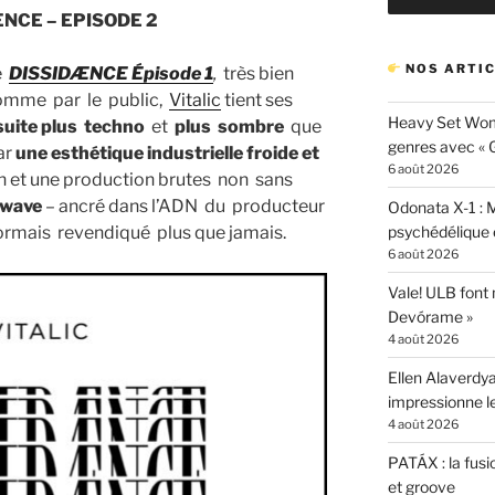
ENCE – EPISODE 2
NOS ARTIC
de
DISSIDÆNCE
Épisode 1
,
très bien
 comme par le public,
Vitalic
tient ses
Heavy Set Woma
suite plus techno
et
plus sombre
que
genres avec « Gi
ar
une
esthétique industrielle froide et
6 août 2026
n et une production brutes non sans
 wave
– ancré dans l’ADN du producteur
Odonata X-1 : 
psychédélique e
ormais revendiqué plus que jamais.
6 août 2026
Vale! ULB font
Devórame »
4 août 2026
Ellen Alaverdya
impressionne 
4 août 2026
PATÁX : la fusi
et groove