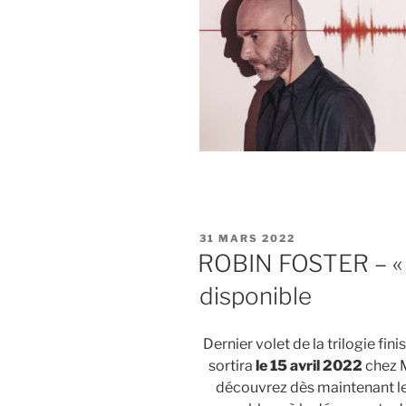
PUBLIÉ
31 MARS 2022
LE
ROBIN FOSTER – « H
disponible
Dernier volet de la trilogie fin
sortira
le 15 avril 2022
chez M
découvrez dès maintenant le