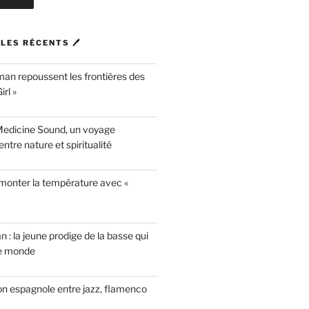
LES RÉCENTS 🖊
n repoussent les frontières des
rl »
Medicine Sound, un voyage
ntre nature et spiritualité
 monter la température avec «
n : la jeune prodige de la basse qui
le monde
on espagnole entre jazz, flamenco