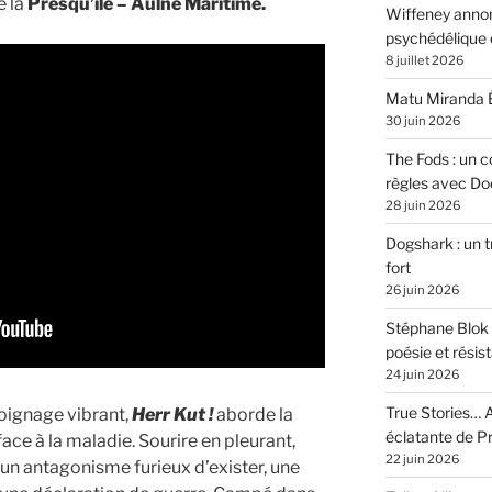
e la
Presqu’île – Aulne Maritime.
Wiffeney annon
psychédélique e
8 juillet 2026
Matu Miranda É
30 juin 2026
The Fods : un co
règles avec Do
28 juin 2026
Dogshark : un t
fort
26 juin 2026
Stéphane Blok 
poésie et résis
24 juin 2026
True Stories… A
ignage vibrant,
Herr Kut !
aborde la
éclatante de 
ace à la maladie. Sourire en pleurant,
22 juin 2026
un antagonisme furieux d’exister, une