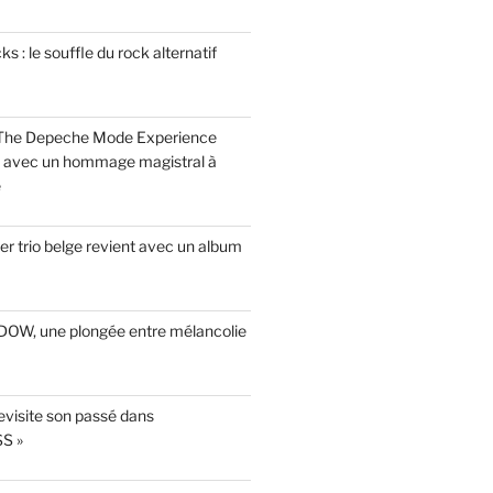
 : le souffle du rock alternatif
 The Depeche Mode Experience
s avec un hommage magistral à
e
r trio belge revient avec un album
INDOW, une plongée entre mélancolie
evisite son passé dans
S »