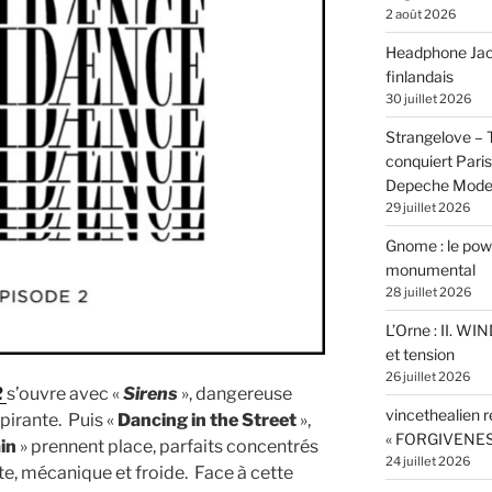
2 août 2026
Headphone Jacks
finlandais
30 juillet 2026
Strangelove –
conquiert Pari
Depeche Mod
29 juillet 2026
Gnome : le powe
monumental
28 juillet 2026
L’Orne : II. W
et tension
26 juillet 2026
2
s’ouvre avec «
Sirens
», dangereuse
vincethealien r
pirante. Puis «
Dancing in the Street
»,
« FORGIVENES
ain
» prennent place, parfaits concentrés
24 juillet 2026
e, mécanique et froide. Face à cette