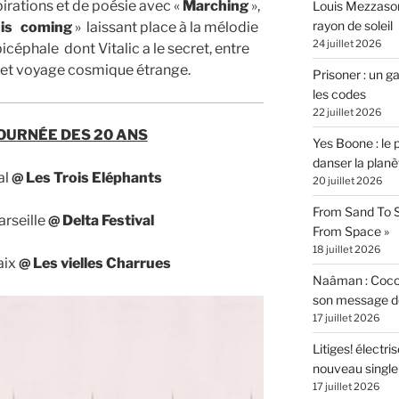
spirations et de poésie avec «
Marching
»,
Louis Mezzasom
rayon de soleil
r
is coming
» laissant place à la mélodie
24 juillet 2026
bicéphale dont Vitalic a le secret, entre
 et voyage cosmique étrange.
Prisoner : un 
les codes
22 juillet 2026
TOURNÉE DES 20 ANS
Yes Boone : le 
danser la planè
al
@ Les Trois Eléphants
20 juillet 2026
From Sand To S
rseille
@ Delta Festival
From Space »
18 juillet 2026
aix
@ Les vielles
Charrues
Naâman : Coco W
son message de 
17 juillet 2026
Litiges! électr
nouveau singl
17 juillet 2026