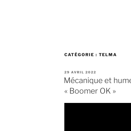
CATÉGORIE :
TELMA
PUBLIÉ
29 AVRIL 2022
LE
Mécanique et humeu
« Boomer OK »