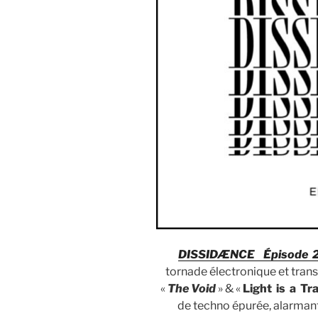
DISSIDÆNCE Épisode 
tornade électronique et trans
«
The Void
» & «
Light is a Tr
de techno épurée, alarmant