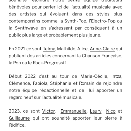
souhaité rejoindre notre petite équipe d’éditeurs
bénévoles pour parler ici de l’actualité musicale avec
des artistes qui évoluent dans des styles plus
contemporains comme la Synth-Pop, l’Electro-Pop ou
la Synthwave en s’adressant par conséquent à un
public plus large et probablement plus jeune.
En 2021 ce sont
Telma
, Mathilde, Alice,
Anne-Claire
qui
publient des articles concernant la Chanson Française,
la Pop ou le Rock-Progressif…
Début 2022 c’est au tour de
Marie-Cécile
,
Intza
,
Clémence
,
Fabiola
,
Stéphanie
et
Romain
de rejoindre
notre équipe rédactionnelle et de lui apporter un
regard neuf sur l’actualité musicale.
2023, ce sont
Victor
,
Emmanuelle
,
Laury
Nico
et
Guillaume
qui ont souhaité apporter leur pierre à
l’édifice.