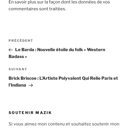
En savoir plus sur la façon dont les données de vos
commentaires sont traitées
.
Navigation
Article
PRÉCÉDENT
de
précédent
Le Barda : Nouvelle étoile du folk « Western
l’article
Badass »
Article
SUIVANT
suivant
Brick Briscoe : L’Artiste Polyvalent Qui Relie Paris et
l’Indiana
SOUTENIR MAZIK
Si vous aimez mon contenu et souhaitez soutenir mon