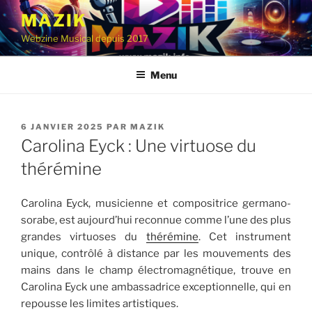
Aller
MAZIK
au
Webzine Musical depuis 2017
contenu
principal
Menu
PUBLIÉ
6 JANVIER 2025
PAR
MAZIK
LE
Carolina Eyck : Une virtuose du
thérémine
Carolina Eyck, musicienne et compositrice germano-
sorabe, est aujourd’hui reconnue comme l’une des plus
grandes virtuoses du
thérémine
. Cet instrument
unique, contrôlé à distance par les mouvements des
mains dans le champ électromagnétique, trouve en
Carolina Eyck une ambassadrice exceptionnelle, qui en
repousse les limites artistiques.