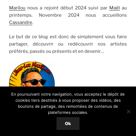
Marilou
nous a rejoint début 2024 suivi par
Maël
au
printemps. Novembre 2024 nous accueillons
Cassandre
.
Le but de ce blog est donc de simplement vous faire
partager, découvrir ou redécouvrir nos artistes
préférés, passés ou présents et en devenir…
En poursuivant votre navigation, vous acceptez le dépôt de
cookies tiers destinés à vous proposer des vidéos, des
Vous souhaitez vous joindre à
boutons de partage, des remontées de contenus de
plateformes sociales.
nous pour parler Musique ?
Contactez-moi
…
Ok
Jean-Luc
Admin
Mazik.info