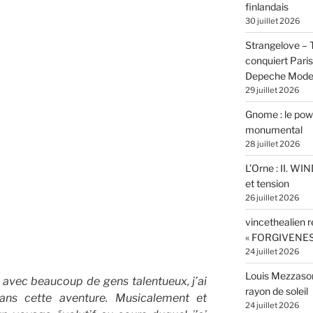
finlandais
30 juillet 2026
Strangelove –
conquiert Pari
Depeche Mod
29 juillet 2026
Gnome : le powe
monumental
28 juillet 2026
L’Orne : II. W
et tension
26 juillet 2026
vincethealien r
« FORGIVENES
24 juillet 2026
Louis Mezzasom
er avec beaucoup de gens talentueux, j’ai
rayon de soleil
ans cette aventure. Musicalement et
24 juillet 2026