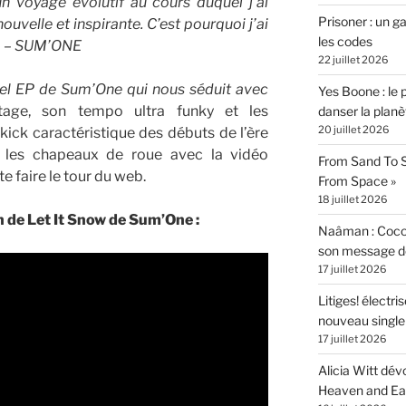
n voyage évolutif au cours duquel j’ai
Prisoner : un 
ouvelle et inspirante. C’est pourquoi j’ai
les codes
 » – SUM’ONE
22 juillet 2026
vel EP de Sum’One qui nous séduit avec
Yes Boone : le 
ntage, son tempo ultra funky et les
danser la planè
20 juillet 2026
kick caractéristique des débuts de l’ère
 les chapeaux de roue avec la vidéo
From Sand To S
e faire le tour du web.
From Space »
18 juillet 2026
n de Let It Snow de Sum’One :
Naâman : Coco W
son message de 
17 juillet 2026
Litiges! électr
nouveau singl
17 juillet 2026
Alicia Witt dé
Heaven and Ea