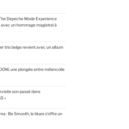
 The Depeche Mode Experience
s avec un hommage magistral à
e
r trio belge revient avec un album
INDOW, une plongée entre mélancolie
evisite son passé dans
S »
a : Be Smooth, le blues s’offre un