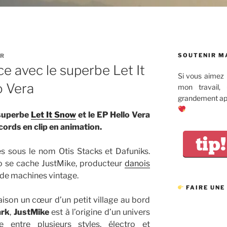
SOUTENIR M
ER
 avec le superbe Let It
Si vous aimez 
o Vera
mon travail,
grandement app
 superbe
Let It Snow
et le EP Hello Vera
ords en clip en animation.
tip!
s sous le nom Otis Stacks et Dafuniks.
o se cache JustMike, producteur
danois
 de machines vintage.
FAIRE UNE
son un cœur d’un petit village au bord
rk
,
JustMike
est à l’origine d’un univers
ntre plusieurs styles, électro et