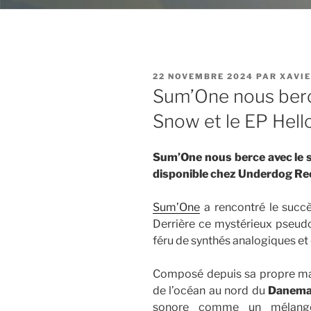
PUBLIÉ
22 NOVEMBRE 2024
PAR
XAVI
LE
Sum’One nous berce
Snow et le EP Hell
Sum’One nous berce avec le
disponible chez Underdog Rec
Sum’One
a rencontré le succè
Derrière ce mystérieux pseud
féru de synthés analogiques et
Composé depuis sa propre mai
de l’océan au nord du
Danema
sonore comme un mélange e