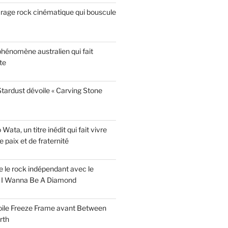
garage rock cinématique qui bouscule
phénomène australien qui fait
te
tardust dévoile « Carving Stone
ata, un titre inédit qui fait vivre
paix et de fraternité
ise le rock indépendant avec le
e I Wanna Be A Diamond
voile Freeze Frame avant Between
rth