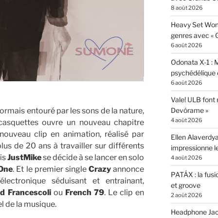
8 août 2026
Heavy Set Woma
genres avec « Gi
6 août 2026
Odonata X-1 : 
psychédélique e
6 août 2026
Vale! ULB font
sormais entouré par les sons de la nature,
Devórame »
4 août 2026
 casquettes ouvre un nouveau chapitre
nouveau clip en animation, réalisé par
Ellen Alaverdya
lus de 20 ans à travailler sur différents
impressionne 
is
JustMike
se décide à se lancer en solo
4 août 2026
One
. Et le premier single
Crazy
annonce
PATÁX : la fusi
lectronique séduisant et entrainant,
et groove
d Francescoli
ou
French 79
. Le clip en
2 août 2026
el de la musique.
Headphone Jacks