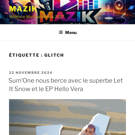
Aller
MAZIK
au
Webzine Musical depuis 2017
contenu
principal
Menu
ÉTIQUETTE :
GLITCH
PUBLIÉ
22 NOVEMBRE 2024
LE
Sum’One nous berce avec le superbe Let
It Snow et le EP Hello Vera