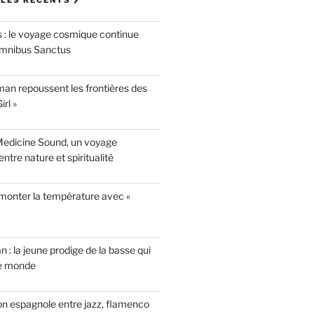
LES RÉCENTS 🖊
 : le voyage cosmique continue
mnibus Sanctus
n repoussent les frontières des
rl »
Medicine Sound, un voyage
ntre nature et spiritualité
 monter la température avec «
n : la jeune prodige de la basse qui
le monde
on espagnole entre jazz, flamenco