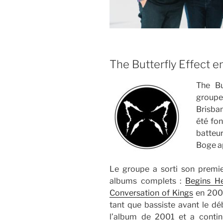
The Butterfly Effect e
The But
groupe
Brisba
été fon
batteur
Boge ap
Le groupe a sorti son premi
albums complets :
Begins H
Conversation of Kings
en 2008
tant que bassiste avant le d
l’album de 2001 et a contin