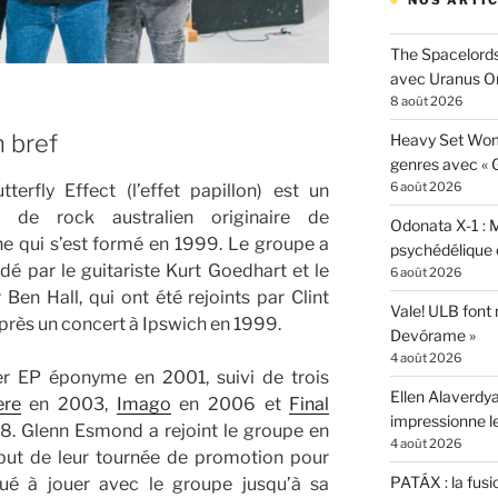
NOS ARTIC
The Spacelords
avec Uranus O
8 août 2026
n bref
Heavy Set Woma
genres avec « Gi
6 août 2026
terfly Effect (l’effet papillon) est un
 de rock australien originaire de
Odonata X-1 : 
ne qui s’est formé en 1999. Le groupe a
psychédélique e
dé par le guitariste Kurt Goedhart et le
6 août 2026
 Ben Hall, qui ont été rejoints par Clint
Vale! ULB font
rès un concert à Ipswich en 1999.
Devórame »
4 août 2026
er EP éponyme en 2001, suivi de trois
Ellen Alaverdya
ere
en 2003,
Imago
en 2006 et
Final
impressionne 
. Glenn Esmond a rejoint le groupe en
4 août 2026
ébut de leur tournée de promotion pour
PATÁX : la fusi
ué à jouer avec le groupe jusqu’à sa