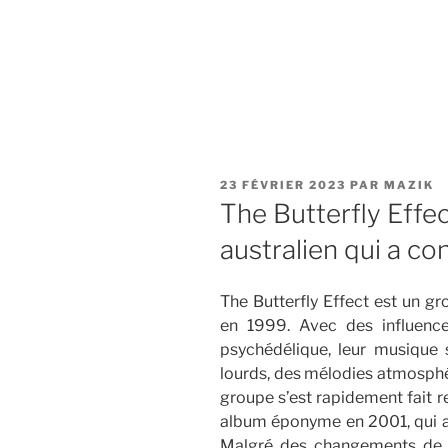
PUBLIÉ
23 FÉVRIER 2023
PAR
MAZIK
LE
The Butterfly Effec
australien qui a c
The Butterfly Effect est un gr
en 1999. Avec des influence
psychédélique, leur musique s
lourds, des mélodies atmosphér
groupe s’est rapidement fait r
album éponyme en 2001, qui a é
Malgré des changements de m