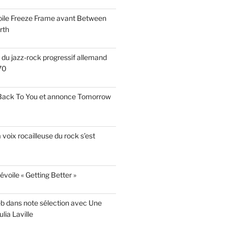
voile Freeze Frame avant Between
rth
s du jazz-rock progressif allemand
70
 Back To You et annonce Tomorrow
a voix rocailleuse du rock s’est
évoile « Getting Better »
eb dans note sélection avec Une
lia Laville