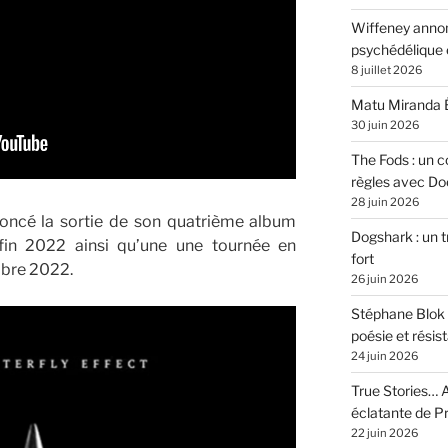
Wiffeney annon
psychédélique e
8 juillet 2026
Matu Miranda É
30 juin 2026
The Fods : un co
règles avec Do
28 juin 2026
noncé la sortie de son quatrième album
Dogshark : un t
in 2022 ainsi qu’une une tournée en
fort
obre 2022.
26 juin 2026
Stéphane Blok 
poésie et résis
24 juin 2026
True Stories… A
éclatante de 
22 juin 2026