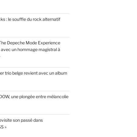
 : le souffle du rock alternatif
 The Depeche Mode Experience
s avec un hommage magistral à
e
r trio belge revient avec un album
INDOW, une plongée entre mélancolie
evisite son passé dans
S »