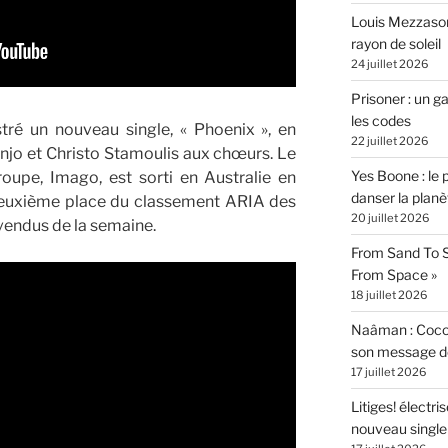
Louis Mezzasom
rayon de soleil
24 juillet 2026
Prisoner : un 
les codes
stré un nouveau single, « Phoenix », en
22 juillet 2026
jo et Christo Stamoulis aux chœurs. Le
Yes Boone : le 
upe, Imago, est sorti en Australie en
danser la planè
 deuxième place du classement ARIA des
20 juillet 2026
vendus de la semaine.
From Sand To S
From Space »
18 juillet 2026
Naâman : Coco W
son message de 
17 juillet 2026
Litiges! électr
nouveau singl