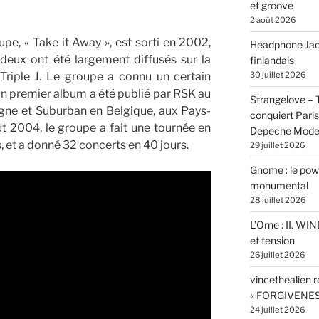
et groove
2 août 2026
pe, « Take it Away », est sorti en 2002,
Headphone Jacks
 deux ont été largement diffusés sur la
finlandais
30 juillet 2026
 Triple J. Le groupe a connu un certain
n premier album a été publié par RSK au
Strangelove –
ne et Suburban en Belgique, aux Pays-
conquiert Pari
 2004, le groupe a fait une tournée en
Depeche Mod
, et a donné 32 concerts en 40 jours.
29 juillet 2026
Gnome : le powe
monumental
28 juillet 2026
L’Orne : II. W
et tension
26 juillet 2026
vincethealien r
« FORGIVENES
24 juillet 2026