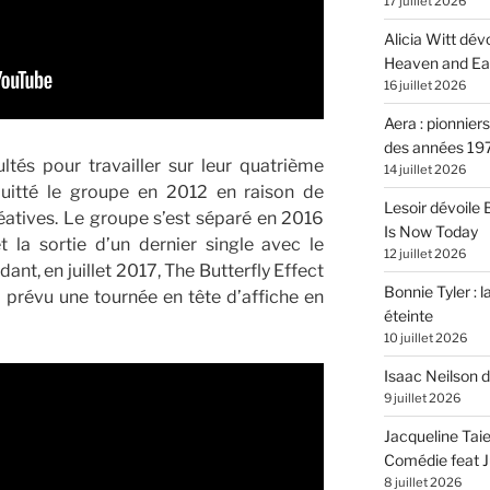
17 juillet 2026
Alicia Witt dé
Heaven and Ea
16 juillet 2026
Aera : pionnier
des années 19
ltés pour travailler sur leur quatrième
14 juillet 2026
quitté le groupe en 2012 en raison de
Lesoir dévoile
éatives. Le groupe s’est séparé en 2016
Is Now Today
 la sortie d’un dernier single avec le
12 juillet 2026
nt, en juillet 2017, The Butterfly Effect
Bonnie Tyler : l
 prévu une tournée en tête d’affiche en
éteinte
10 juillet 2026
Isaac Neilson d
9 juillet 2026
Jacqueline Tai
Comédie feat Ju
8 juillet 2026