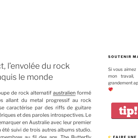
SOUTENIR M
t, l’envolée du rock
Si vous aimez 
onquis le monde
mon travail,
grandement app
oupe de rock alternatif
australien
formé
s allant du metal progressif au rock
tip!
e caractérise par des riffs de guitare
iques et des paroles introspectives. Le
emarquer en Australie avec leur premier
té suivi de trois autres albums studio.
embres au fil des ans, The Butterfly
FAIRE UNE